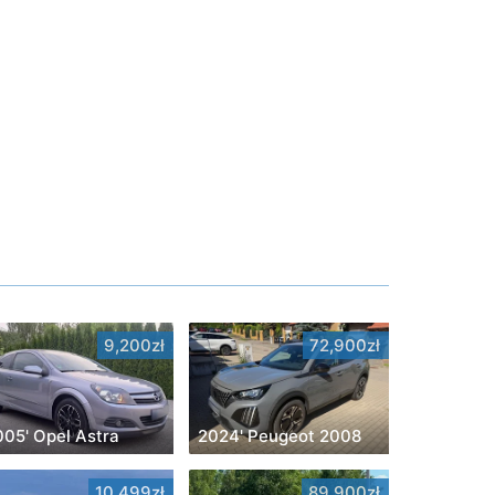
9,200zł
72,900zł
005' Opel Astra
2024' Peugeot 2008
10,499zł
89,900zł