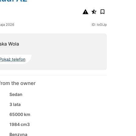
aja 2026
ID: lo0iJp
ska Wola
Pokaż telefon
from the owner
Sedan
3 lata
65000 km
1984 cm3
Benzyna