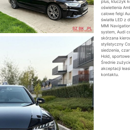
plus, kluczyk 
oświetlenia Amb
calowe felgi Au
światła LED z 
MMI Navigation
system, Audi co
skórzana kiero
stylistyczny C
siedzenia, cza
Hold, sportowe
Średnie zużyci
akceptacji le
kontaktu.