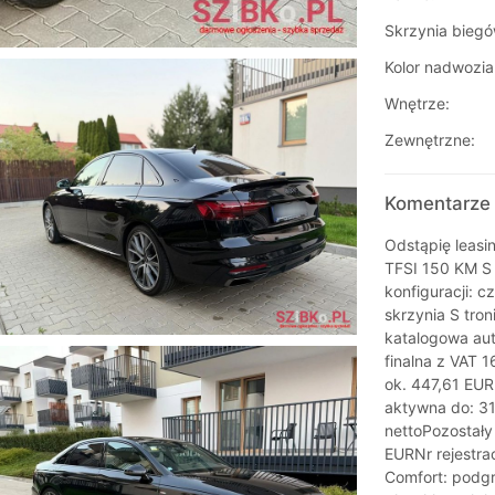
Skrzynia biegó
Kolor nadwozia
Wnętrze:
Zewnętrzne:
Komentarze 
Odstąpię leasi
TFSI 150 KM S 
konfiguracji: c
skrzynia S tro
katalogowa aut
finalna z VAT 
ok. 447,61 EU
aktywna do: 3
nettoPozostały
EURNr rejestr
Comfort: podgr