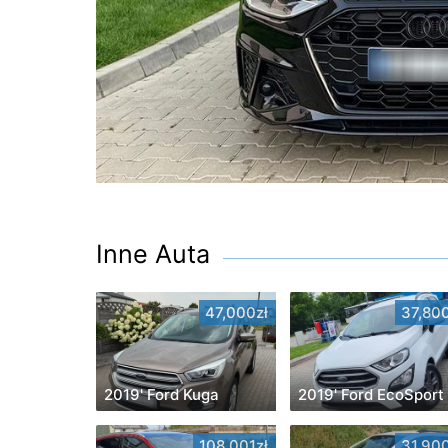
Inne Auta
47,000zł
37,800
2019' Ford Kuga
2019' Ford EcoSport
108,001zł
31,900