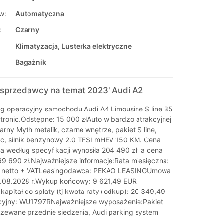
w:
Automatyczna
:
Czarny
Klimatyzacja, Lusterka elektryczne
Bagażnik
sprzedawcy na temat 2023' Audi A2
ng operacyjny samochodu Audi A4 Limousine S line 35
tronic.Odstępne: 15 000 złAuto w bardzo atrakcyjnej
zarny Myth metalik, czarne wnętrze, pakiet S line,
nic, silnik benzynowy 2.0 TFSI mHEV 150 KM. Cena
a według specyfikacji wynosiła 204 490 zł, a cena
169 690 zł.Najważniejsze informacje:Rata miesięczna:
R netto + VATLeasingodawca: PEKAO LEASINGUmowa
1.08.2028 r.Wykup końcowy: 9 621,49 EUR
 kapitał do spłaty (tj kwota raty+odkup): 20 349,49
acyjny: WU1797RNajważniejsze wyposażenie:Pakiet
zewane przednie siedzenia, Audi parking system