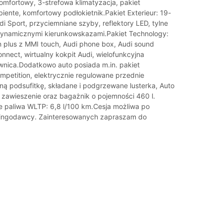
komfortowy, 3-strefowa klimatyzacja, pakiet
iente, komfortowy podłokietnik.Pakiet Exterieur: 19-
di Sport, przyciemniane szyby, reflektory LED, tylne
dynamicznymi kierunkowskazami.Pakiet Technology:
 plus z MMI touch, Audi phone box, Audi sound
nnect, wirtualny kokpit Audi, wielofunkcyjna
wnica.Dodatkowo auto posiada m.in. pakiet
ompetition, elektrycznie regulowane przednie
rną podsufitkę, składane i podgrzewane lusterka, Auto
 zawieszenie oraz bagażnik o pojemności 460 l.
e paliwa WLTP: 6,8 l/100 km.Cesja możliwa po
asingodawcy. Zainteresowanych zapraszam do