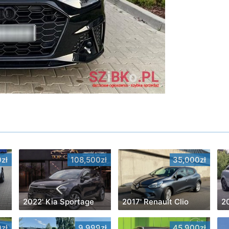
zł
108,500zł
35,000zł
2022' Kia Sportage
2017' Renault Clio
2
zł
9,999zł
45,900zł