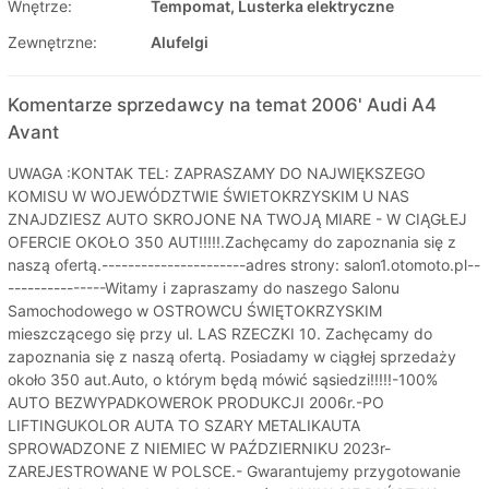
Wnętrze:
Tempomat, Lusterka elektryczne
Zewnętrzne:
Alufelgi
Komentarze sprzedawcy na temat 2006' Audi A4
Avant
UWAGA :KONTAK TEL: ZAPRASZAMY DO NAJWIĘKSZEGO
KOMISU W WOJEWÓDZTWIE ŚWIETOKRZYSKIM U NAS
ZNAJDZIESZ AUTO SKROJONE NA TWOJĄ MIARE - W CIĄGŁEJ
OFERCIE OKOŁO 350 AUT!!!!!.Zachęcamy do zapoznania się z
naszą ofertą.----------------------adres strony: salon1.otomoto.pl--
---------------Witamy i zapraszamy do naszego Salonu
Samochodowego w OSTROWCU ŚWIĘTOKRZYSKIM
mieszczącego się przy ul. LAS RZECZKI 10. Zachęcamy do
zapoznania się z naszą ofertą. Posiadamy w ciągłej sprzedaży
około 350 aut.Auto, o którym będą mówić sąsiedzi!!!!!-100%
AUTO BEZWYPADKOWEROK PRODUKCJI 2006r.-PO
LIFTINGUKOLOR AUTA TO SZARY METALIKAUTA
SPROWADZONE Z NIEMIEC W PAŹDZIERNIKU 2023r-
ZAREJESTROWANE W POLSCE.- Gwarantujemy przygotowanie