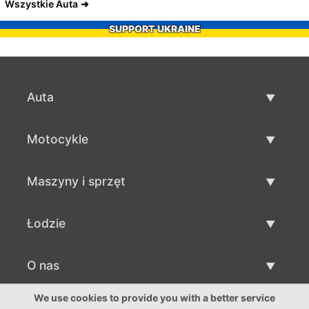
Wszystkie Auta
SUPPORT UKRAINE
Auta
Auta używane
Motocykle
Szybka sprzedaż aut
Motocykle używane
Maszyny i sprzęt
Sprzedaż motocykli
Maszyny i sprzęt używane
Łodzie
Sprzedaż maszyn i sprzętu
Łodzie używane
O nas
Sprzedaż łodzi
O nas
We use cookies to provide you with a better service