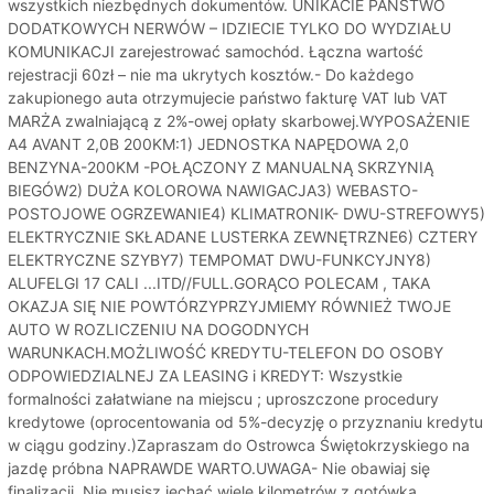
wszystkich niezbędnych dokumentów. UNIKACIE PAŃSTWO
DODATKOWYCH NERWÓW – IDZIECIE TYLKO DO WYDZIAŁU
KOMUNIKACJI zarejestrować samochód. Łączna wartość
rejestracji 60zł – nie ma ukrytych kosztów.- Do każdego
zakupionego auta otrzymujecie państwo fakturę VAT lub VAT
MARŻA zwalniającą z 2%-owej opłaty skarbowej.WYPOSAŻENIE
A4 AVANT 2,0B 200KM:1) JEDNOSTKA NAPĘDOWA 2,0
BENZYNA-200KM -POŁĄCZONY Z MANUALNĄ SKRZYNIĄ
BIEGÓW2) DUŻA KOLOROWA NAWIGACJA3) WEBASTO-
POSTOJOWE OGRZEWANIE4) KLIMATRONIK- DWU-STREFOWY5)
ELEKTRYCZNIE SKŁADANE LUSTERKA ZEWNĘTRZNE6) CZTERY
ELEKTRYCZNE SZYBY7) TEMPOMAT DWU-FUNKCYJNY8)
ALUFELGI 17 CALI ...ITD//FULL.GORĄCO POLECAM , TAKA
OKAZJA SIĘ NIE POWTÓRZYPRZYJMIEMY RÓWNIEŻ TWOJE
AUTO W ROZLICZENIU NA DOGODNYCH
WARUNKACH.MOŻLIWOŚĆ KREDYTU-TELEFON DO OSOBY
ODPOWIEDZIALNEJ ZA LEASING i KREDYT: Wszystkie
formalności załatwiane na miejscu ; uproszczone procedury
kredytowe (oprocentowania od 5%-decyzję o przyznaniu kredytu
w ciągu godziny.)Zapraszam do Ostrowca Świętokrzyskiego na
jazdę próbna NAPRAWDE WARTO.UWAGA- Nie obawiaj się
finalizacji. Nie musisz jechać wiele kilometrów z gotówką,