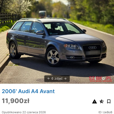
6 zdjęć
2006' Audi A4 Avant
11,900zł
Opublikowano 22 czerwca 2026
ID: lJeBoB