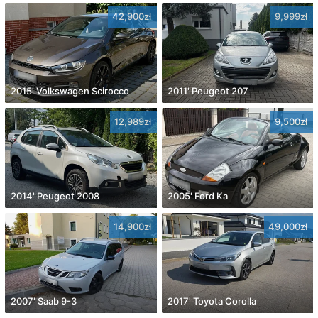
42,900zł
9,999zł
2015' Volkswagen Scirocco
2011' Peugeot 207
12,989zł
9,500zł
2014' Peugeot 2008
2005' Ford Ka
14,900zł
49,000zł
2007' Saab 9-3
2017' Toyota Corolla