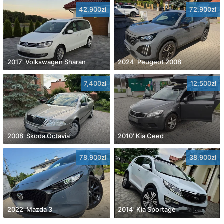
42,900zł
72,900zł
2017' Volkswagen Sharan
2024' Peugeot 2008
7,400zł
12,500zł
2008' Skoda Octavia
2010' Kia Ceed
78,900zł
38,900zł
2022' Mazda 3
2014' Kia Sportage