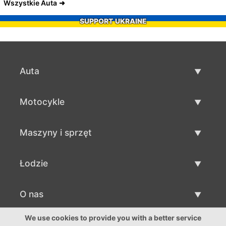
Wszystkie Auta
SUPPORT UKRAINE
Auta
Auta używane
Motocykle
Szybka sprzedaż aut
Motocykle używane
Maszyny i sprzęt
Sprzedaż motocykli
Maszyny i sprzęt używane
Łodzie
Sprzedaż maszyn i sprzętu
Łodzie używane
O nas
Sprzedaż łodzi
O nas
We use cookies to provide you with a better service