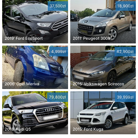
37,500zł
18,900zł
2019' Ford EcoSport
2011' Peugeot 3008
4,999zł
42,900zł
2006' Opel Meriva
2015' Volkswagen Scirocco
79,800zł
39,999zł
2018' Audi Q5
2015' Ford Kuga