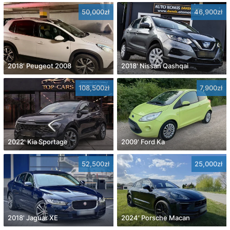
50,000zł
46,900zł
2018' Peugeot 2008
2018' Nissan Qashqai
108,500zł
7,900zł
2022' Kia Sportage
2009' Ford Ka
52,500zł
25,000zł
2018' Jaguar XE
2024' Porsche Macan