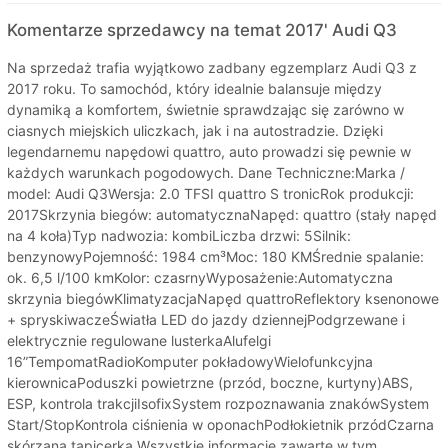
Komentarze sprzedawcy na temat 2017' Audi Q3
Na sprzedaż trafia wyjątkowo zadbany egzemplarz Audi Q3 z
2017 roku. To samochód, który idealnie balansuje między
dynamiką a komfortem, świetnie sprawdzając się zarówno w
ciasnych miejskich uliczkach, jak i na autostradzie. Dzięki
legendarnemu napędowi quattro, auto prowadzi się pewnie w
każdych warunkach pogodowych. Dane Techniczne:Marka /
model: Audi Q3Wersja: 2.0 TFSI quattro S tronicRok produkcji:
2017Skrzynia biegów: automatycznaNapęd: quattro (stały napęd
na 4 koła)Typ nadwozia: kombiLiczba drzwi: 5Silnik:
benzynowyPojemność: 1984 cm³Moc: 180 KMŚrednie spalanie:
ok. 6,5 l/100 kmKolor: czasrnyWyposażenie:Automatyczna
skrzynia biegówKlimatyzacjaNapęd quattroReflektory ksenonowe
+ spryskiwaczeŚwiatła LED do jazdy dziennejPodgrzewane i
elektrycznie regulowane lusterkaAlufelgi
16”TempomatRadioKomputer pokładowyWielofunkcyjna
kierownicaPoduszki powietrzne (przód, boczne, kurtyny)ABS,
ESP, kontrola trakcjiIsofixSystem rozpoznawania znakówSystem
Start/StopKontrola ciśnienia w oponachPodłokietnik przódCzarna
skórzana tapicerka Wszystkie informacje zawarte w tym