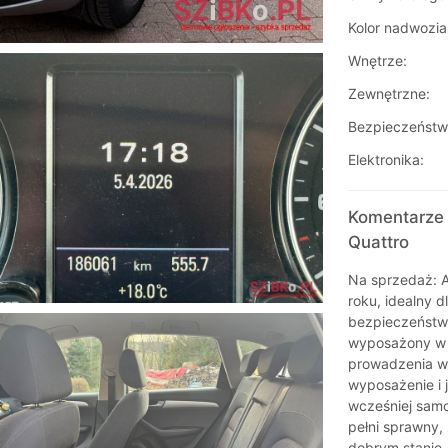
Kolor nadwozia
Wnętrze:
Zewnętrzne:
Bezpieczeństw
Elektronika:
Komentarze 
Quattro
Na sprzedaż: 
roku, idealny d
bezpieczeństwo
wyposażony w 
prowadzenia w
wyposażenie i j
wcześniej sam
pełni sprawny,
dobrym stanie 