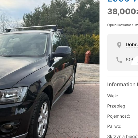
38,000
Opublikowano 9 m
Dobr
606
Information 
Wiek:
Przebieg:
Pojemność:
Paliwo:
Skrzynia biegó