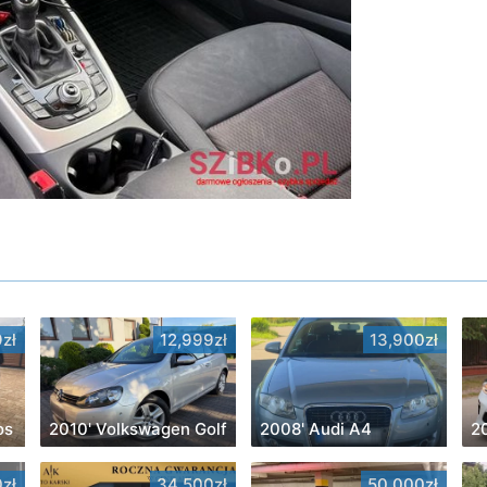
zł
12,999zł
13,900zł
os
2010' Volkswagen Golf
2008' Audi A4
2
zł
34,500zł
50,000zł