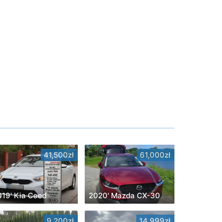
41,500zł
61,000zł
019' Kia Ceed
2020' Mazda CX-30
9,200zł
14,999zł