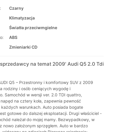
:
Czarny
Klimatyzacja
Światła przeciwmgielne
o:
ABS
Zmieniarki CD
sprzedawcy na temat 2009' Audi Q5 2.0 Tdi
AUDI Q5 – Przestronny i komfortowy SUV z 2009
la rodziny i osób ceniących wygodę i
. Samochód w wersji ver. 2.0 TDI quattro,
napęd na cztery koła, zapewnia pewność
 każdych warunkach. Auto posiada bogate
est gotowe do dalszej eksploatacji. Drugi właściciel -
ochód należał do mojej mamy. Bezwypadkowy, w
 z nowo założonym sprzęgłem. Auto w bardzo
- widoczny na zdjęciach.Pierwsza rejestracja: