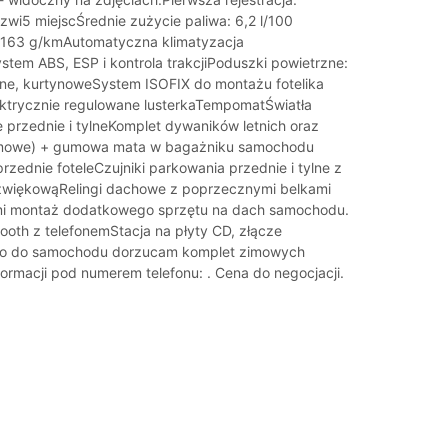
zwi5 miejscŚrednie zużycie paliwa: 6,2 l/100
 163 g/kmAutomatyczna klimatyzacja
tem ABS, ESP i kontrola trakcjiPoduszki powietrzne:
ne, kurtynoweSystem ISOFIX do montażu fotelika
ktrycznie regulowane lusterkaTempomatŚwiatła
 przednie i tylneKomplet dywaników letnich oraz
mowe) + gumowa mata w bagażniku samochodu
zednie foteleCzujniki parkowania przednie i tylne z
dźwiękowąRelingi dachowe z poprzecznymi belkami
mi montaż dodatkowego sprzętu na dach samochodu.
ooth z telefonemStacja na płyty CD, złącze
o do samochodu dorzucam komplet zimowych
formacji pod numerem telefonu: . Cena do negocjacji.