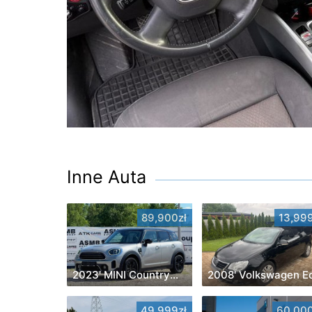
Inne Auta
89,900zł
13,999
2023' MINI Countryman
2008' Volkswagen E
49,999zł
60,000