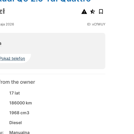
zł
aja 2026
ID: xCfWUY
a
Pokaż telefon
from the owner
17 lat
186000 km
1968 cm3
Diesel
w:
Manualna