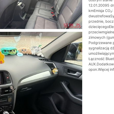
12.01.20095 dr
kmEmisja CO₂:
dwustrefowaSys
przednie, bocz
dziecięcegoEle
przeciwmgielne
zimowych (gu
Podgrzewane pr
sygnalizacją 
umożliwiający
Łączność Bluet
AUX.Dodatkow
opon.Więcej in