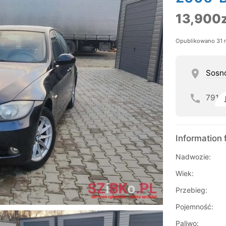
13,900z
Opublikowano 31 
Sosn
791
Information 
Nadwozie:
Wiek:
Przebieg:
Pojemność:
Paliwo: