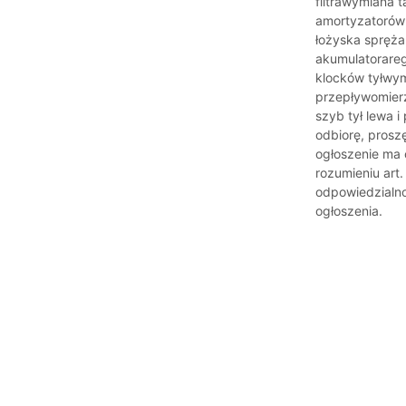
filtrawymiana 
amortyzatorów 
łożyska spręż
akumulatorareg
klocków tyłwy
przepływomier
szyb tył lewa 
odbiorę, prosz
ogłoszenie ma c
rozumieniu art
odpowiedzialno
ogłoszenia.