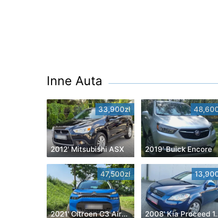
Inne Auta
33,900zł
48,600
2012' Mitsubishi ASX
2019' Buick Encore
47,500zł
13,900
2021' Citroen C3 Aircross
2008