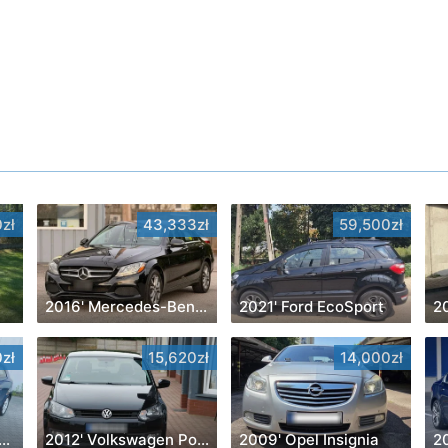
zł
43,333zł
59,500zł
2016' Mercedes-Benz C-Class
2021' Ford EcoSport
20
zł
15,620zł
14,000zł
' Kia Proceed 1.4 Optimum +
2012' Volkswagen Polo
2009' Opel Insignia
2