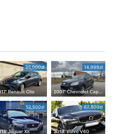
35,000zł
14,999zł
17' Renault Clio
2007' Chevrolet Captiva
52,500zł
62,800zł
018' Jaguar XE
2019' Volvo V60