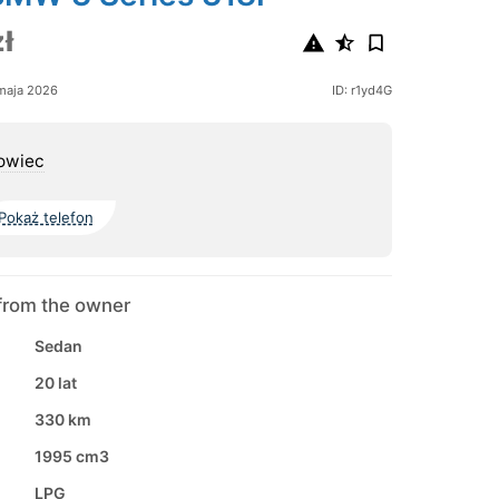
ł
maja 2026
ID: r1yd4G
owiec
Pokaż telefon
from the owner
Sedan
20 lat
330 km
1995 cm3
LPG