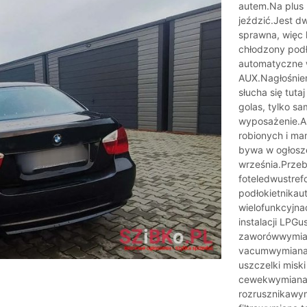
autem.Na plus 
jeździć.Jest d
sprawna, więc 
chłodzony podło
automatyczne w
AUX.Nagłośnien
słucha się tutaj
golas, tylko s
wyposażenie.Au
robionych i mam
bywa w ogłosze
września.Prze
foteledwustre
podłokietnikau
wielofunkcyjna
instalacji LPG
zaworówwymian
vacumwymiana 
uszczelki misk
cewekwymiana
rozrusznikawy