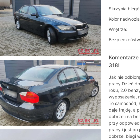
Skrzynia biegó
Kolor nadwozia
Wnętrze:
Bezpieczeństw
Komentarze 
318I
Jak nie odbior
pracy.Dzień d
roku, 2.0 benz
wyposażenia, ni
To samochód, k
daje frajdę, a 
dobrze i na ben
przy odpowiedn
pracy i jest p
dobrze, biegi 