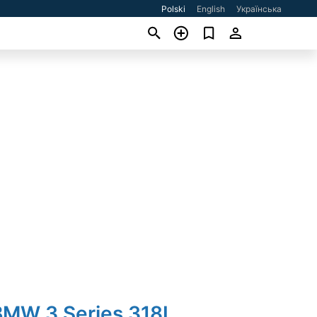
Polski
English
Українська
BMW 3 Series 318I