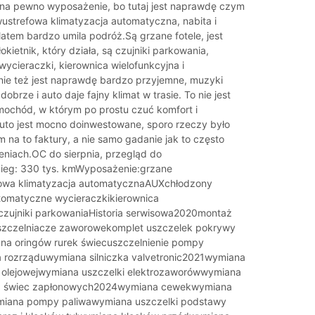
na pewno wyposażenie, bo tutaj jest naprawdę czym
wustrefowa klimatyzacja automatyczna, nabita i
latem bardzo umila podróż.Są grzane fotele, jest
kietnik, który działa, są czujniki parkowania,
ycieraczki, kierownica wielofunkcyjna i
ie też jest naprawdę bardzo przyjemne, muzyki
 dobrze i auto daje fajny klimat w trasie. To nie jest
amochód, w którym po prostu czuć komfort i
to jest mocno doinwestowane, sporo rzeczy było
 na to faktury, a nie samo gadanie jak to często
niach.OC do sierpnia, przegląd do
bieg: 330 tys. kmWyposażenie:grzane
fowa klimatyzacja automatycznaAUXchłodzony
tomatyczne wycieraczkikierownica
czujniki parkowaniaHistoria serwisowa2020montaż
uszczelniacze zaworowekomplet uszczelek pokrywy
a oringów rurek świecuszczelnienie pompy
rozrząduwymiana silniczka valvetronic2021wymiana
i olejowejwymiana uszczelki elektrozaworówwymiana
 świec zapłonowych2024wymiana cewekwymiana
miana pompy paliwawymiana uszczelki podstawy