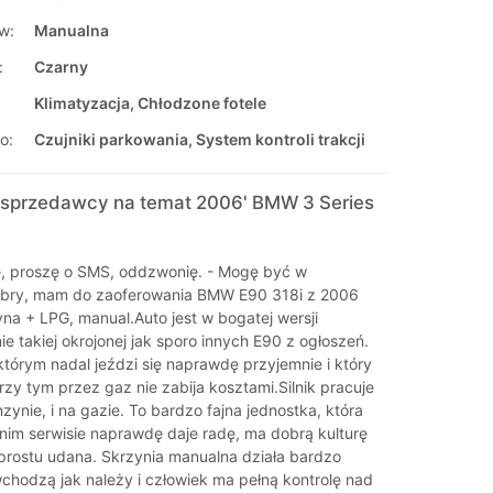
w:
Manualna
:
Czarny
Klimatyzacja, Chłodzone fotele
o:
Czujniki parkowania, System kontroli trakcji
sprzedawcy na temat 2006' BMW 3 Series
ę, proszę o SMS, oddzwonię. - Mogę być w
obry, mam do zaoferowania BMW E90 318i z 2006
yna + LPG, manual.Auto jest w bogatej wersji
e takiej okrojonej jak sporo innych E90 z ogłoszeń.
tórym nadal jeździ się naprawdę przyjemnie i który
przy tym przez gaz nie zabija kosztami.Silnik pracuje
zynie, i na gazie. To bardzo fajna jednostka, która
im serwisie naprawdę daje radę, ma dobrą kulturę
o prostu udana. Skrzynia manualna działa bardzo
wchodzą jak należy i człowiek ma pełną kontrolę nad