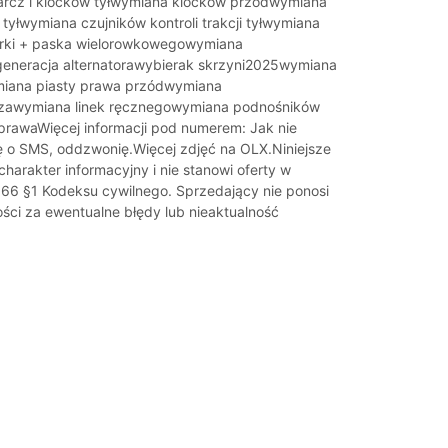
tarcz i klocków tyłwymiana klocków przódwymiana
tyłwymiana czujników kontroli trakcji tyłwymiana
arki + paska wielorowkowegowymiana
eneracja alternatorawybierak skrzyni2025wymiana
miana piasty prawa przódwymiana
zawymiana linek ręcznegowymiana podnośników
i prawaWięcej informacji pod numerem: Jak nie
ę o SMS, oddzwonię.Więcej zdjęć na OLX.Niniejsze
harakter informacyjny i nie stanowi oferty w
. 66 §1 Kodeksu cywilnego. Sprzedający nie ponosi
ści za ewentualne błędy lub nieaktualność