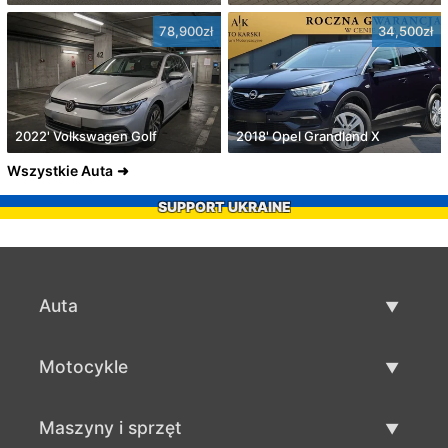
78,900zł
34,500zł
2022' Volkswagen Golf
2018' Opel Grandland X
Wszystkie Auta
SUPPORT UKRAINE
Auta
Auta używane
Motocykle
Szybka sprzedaż aut
Motocykle używane
Maszyny i sprzęt