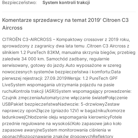
Bezpieczeństwo:
System kontroli trakcji
Komentarze sprzedawcy na temat 2019' Citroen C3
Aircross
CITROËN C3-AIRCROSS – Kompaktowy crossover z 2019 roku,
sprowadzony z zagranicy dwa lata temu .Citroen C3 Aircross z
silnikiem 1.2 PureTech 83KM, manualna skrzynia biegów, przebieg
zaledwie 34 000 km. Samochód zadbany, regularnie
serwisowany, gotowy do jazdy.Auto wyposażone w szereg
nowoczesnych systemów bezpieczeństwa i komfortu:Data
pierwszej rejestracji: 27.09.2019Wersja: 1.2 PureTech GPF
LiveSystem wspomagania utrzymania pojazdu na pasie
ruchuKontrola trakcji (ASR)System wspomagający prowadzenie:
Czujnik zmęczeniaAutomatyczne włączanie światełPołączenie
USBPakiet bezpieczeństwaNadwozie: 5-drzwiowyZestaw
naprawczy oponZłącze (gniazdo 12V) w bagażniku/komorze
ładunkowejChłodzenie oleju wspomagania kierownicyFotele
przednie regulowane na wysokośćKoło zapasowe jako koło
zapasowe awaryjneSystem monitorowania ciśnienia w
oponachRozpoznawanie znaków drogowychReflektory