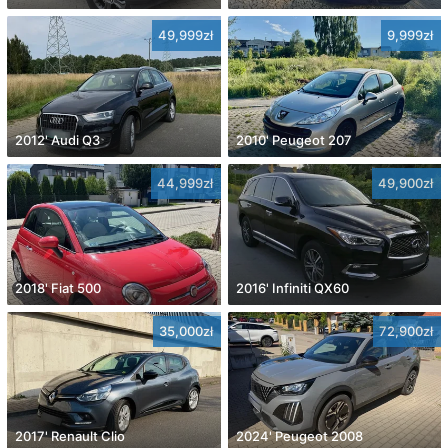
49,999zł
9,999zł
2012' Audi Q3
2010' Peugeot 207
44,999zł
49,900zł
2018' Fiat 500
2016' Infiniti QX60
35,000zł
72,900zł
2017' Renault Clio
2024' Peugeot 2008