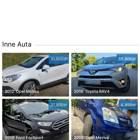
Inne Auta
31,900zł
68,800zł
2012' Opel Mokka
2016' Toyota RAV4
37,500zł
4,999zł
2019' Ford EcoSport
2006' Opel Meriva