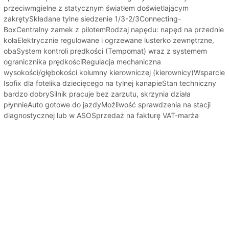
przeciwmgielne z statycznym światłem doświetlającym
zakrętySkładane tylne siedzenie 1/3-2/3Connecting-
BoxCentralny zamek z pilotemRodzaj napędu: napęd na przednie
kołaElektrycznie regulowane i ogrzewane lusterko zewnętrzne,
obaSystem kontroli prędkości (Tempomat) wraz z systemem
ogranicznika prędkościRegulacja mechaniczna
wysokości/głębokości kolumny kierowniczej (kierownicy)Wsparcie
Isofix dla fotelika dziecięcego na tylnej kanapieStan techniczny
bardzo dobrySilnik pracuje bez zarzutu, skrzynia działa
płynnieAuto gotowe do jazdyMożliwość sprawdzenia na stacji
diagnostycznej lub w ASOSprzedaż na fakturę VAT-marża