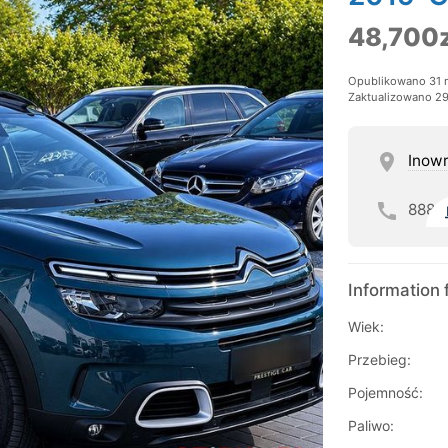
48,700z
Opublikowano 31 
Zaktualizowano 29
Inow
888
Information 
Wiek:
Przebieg:
Pojemność:
Paliwo: