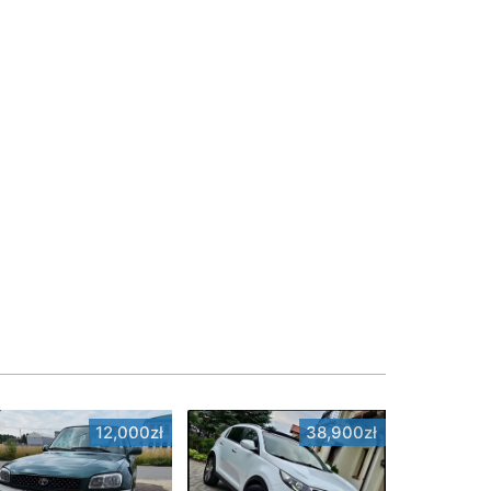
12,000zł
38,900zł