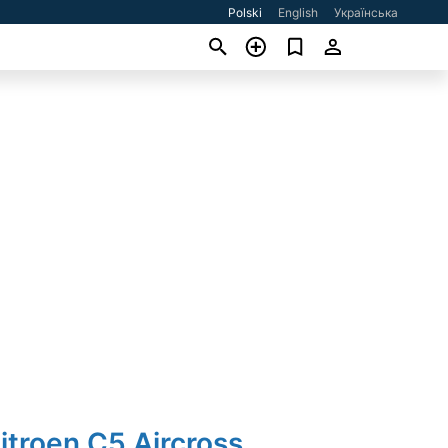
Polski
English
Українська
itroen C5 Aircross