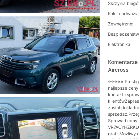
Skrzynia biegó
Kolor nadwozia
Zewnętrzne:
Bezpieczeństw
Elektronika:
Komentarze 
Aircross
⭐⭐⭐⭐⭐ Prestig
najlepsze ceny
kontakt i spra
klientówZapra
został dokładn
sprzedaż.Prze
Sprowadzamy 
VR7ACYHZRKL06
gratisMożliwy 