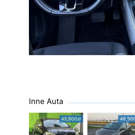
Inne Auta
45,900zł
46,500