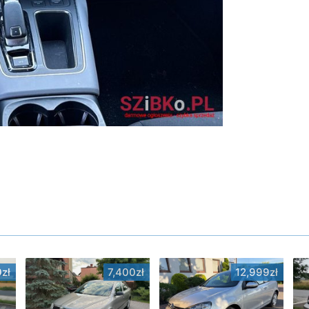
zł
7,400zł
12,999zł