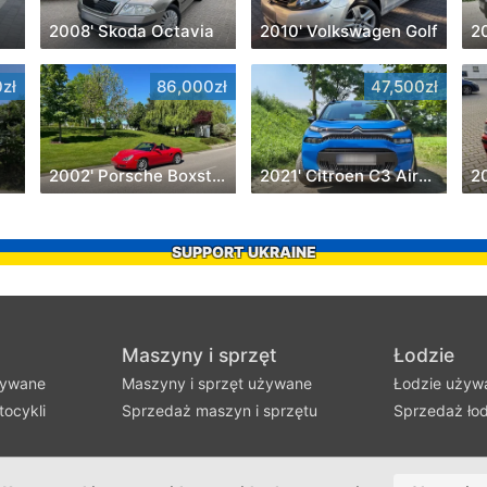
2008' Skoda Octavia
2010' Volkswagen Golf
2
zł
86,000zł
47,500zł
2002' Porsche Boxster
2021' Citroen C3 Aircross
2
SUPPORT UKRAINE
Maszyny i sprzęt
Łodzie
żywane
Maszyny i sprzęt używane
Łodzie używ
ocykli
Sprzedaż maszyn i sprzętu
Sprzedaż łod