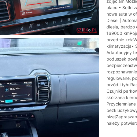
zdjęciamiMożli
placu • Setki 
nowe auta w ofe
Diesel | Autom
diesla, bardzo
169000 kmPoje
przednie koła
klimatyzacja• 
Adaptacyjny te
poduszek powi
bezpieczeństwa
rozpoznawanie 
regulowane, po
przód i tył• R
Czujniki parkow
skórzana kiero
Przyciemniane s
bezkluczykowy•
niżejZapraszam
należy potwier