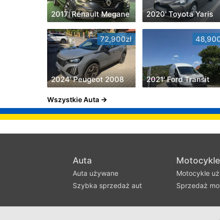
2017' Renault Megane
2020' Toyota Yaris
72,900zł
48,900
2024' Peugeot 2008
2021' Ford Transit
Wszystkie Auta
Auta
Motocykle
Auta używane
Motocykle u
Szybka sprzedaż aut
Sprzedaż mot