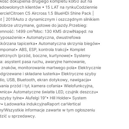
wość dokupienia drugiego kompletu kół50 aut na
zadowolonych klientów • 15 LAT na rynkuCodziennie
rcie!Citroen C5 Aircross 1.5 BlueHDi Shine Pack |
at | 2019Auto z dynamicznym i oszczędnym silnikiem
 dobrze utrzymane, gotowe do jazdy.Przebieg:
mność: 1499 cm³Moc: 130 KM5 drzwiNapęd: na
Wyposażenie:• Automatyczna, dwustrefowa
Skórzana tapicerka• Automatyczna skrzynia biegów•
mpomat• ABS, ESP, kontrola trakcji• Komplet
etrznych (przód, boczne, kurtynowe)• Systemy
: asystent pasa ruchu, awaryjne hamowanie,
znaków, monitorowanie martwego pola• Elektrycznie
dgrzewane i składane lusterka• Elektryczne szyby
adio, USB, Bluetooth, ekran dotykowy, nawigacja•
ania przód i tył, kamera cofania• Wielofunkcyjna,
wnica• Automatyczne światła LED, czujnik deszczu•
zyby tylne• Alufelgi 19”• Hill Holder• System
 Ładowarka indukcyjnaRaport carVertical
y!Wszystkie informacje zawarte w tym ogłoszeniu
dzić u sprzedawcy.