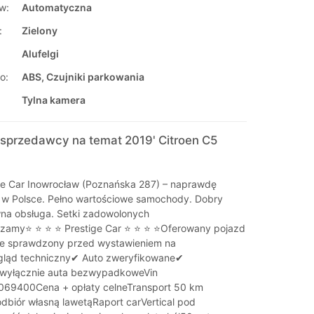
w:
Automatyczna
:
Zielony
Alufelgi
o:
ABS, Czujniki parkowania
Tylna kamera
sprzedawcy na temat 2019' Citroen C5
e Car Inowrocław (Poznańska 287) – naprawdę
 w Polsce. Pełno wartościowe samochody. Dobry
wna obsługa. Setki zadowolonych
szamy⭐ ⭐ ⭐ ⭐ Prestige Car ⭐ ⭐ ⭐ ⭐Oferowany pojazd
ie sprawdzony przed wystawieniem na
gląd techniczny✔ Auto zweryfikowane✔
wyłącznie auta bezwypadkoweVin
9400Cena + opłaty celneTransport 50 km
odbiór własną lawetąRaport carVertical pod