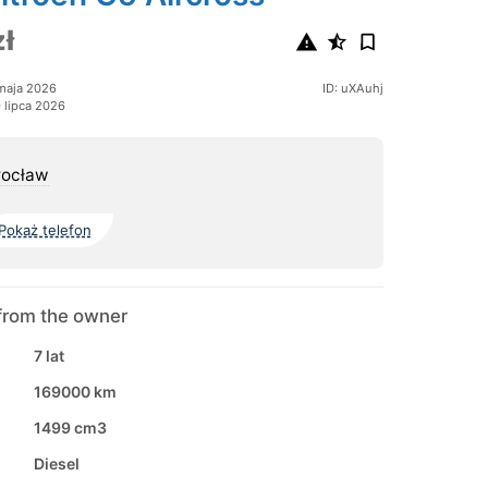
ł
maja 2026
ID: uXAuhj
 lipca 2026
rocław
Pokaż telefon
from the owner
7 lat
169000 km
1499 cm3
Diesel