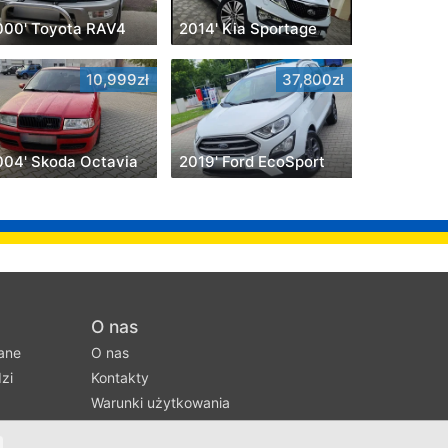
000' Toyota RAV4
2014' Kia Sportage
10,999zł
37,800zł
004' Skoda Octavia
2019' Ford EcoSport
O nas
ane
O nas
zi
Kontakty
Warunki użytkowania