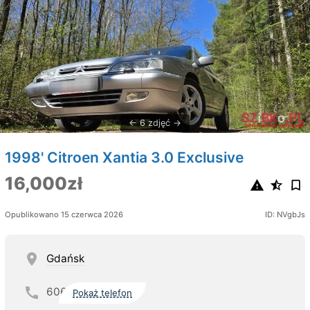
6 zdjęć
1998' Citroen Xantia 3.0 Exclusive
16,000zł
Opublikowano 15 czerwca 2026
ID: NVgbJs
Gdańsk
606
Pokaż telefon