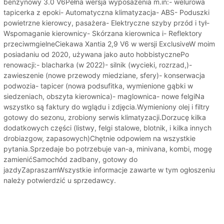
benzynowy 3.0 V6Pełna wersja wyposażenia m.in:- welurowa
tapicerka z epoki- Automatyczna klimatyzacja- ABS- Poduszki
powietrzne kierowcy, pasażera- Elektryczne szyby przód i tył-
Wspomaganie kierownicy- Skórzana kierownica i- Reflektory
przeciwmgielneCiekawa Xantia 2,9 V6 w wersji ExclusiveW moim
posiadaniu od 2020, używana jako auto hobbistycznePo
renowacji:- blacharka (w 2022)- silnik (wycieki, rozrzad,)-
zawieszenie (nowe przewody miedziane, sfery)- konserwacja
podwozia- tapicer (nowa podsufitka, wymienione gąbki w
siedzeniach, obszyta kierownica)- maglownica- nowe felgiNa
wszystko są faktury do wglądu i zdjęcia.Wymieniony olej i filtry
gotowy do sezonu, zrobiony serwis klimatyzacji.Dorzucę kilka
dodatkowych części (listwy, felgi stalowe, blotnik, i kilka innych
drobiazgow, zapasowych)Chętnie odpowiem na wszystkie
pytania.Sprzedaje bo potrzebuje van-a, minivana, kombi, mogę
zamienićSamochód zadbany, gotowy do
jazdyZapraszamWszystkie informacje zawarte w tym ogłoszeniu
należy potwierdzić u sprzedawcy.