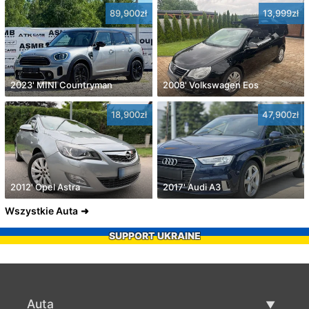
89,900zł
13,999zł
2023' MINI Countryman
2008' Volkswagen Eos
18,900zł
47,900zł
2012' Opel Astra
2017' Audi A3
Wszystkie Auta
SUPPORT UKRAINE
Auta