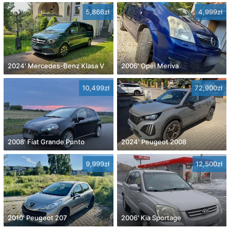
5,866zł
4,999zł
2024' Mercedes-Benz Klasa V
2006' Opel Meriva
10,499zł
72,900zł
2008' Fiat Grande Punto
2024' Peugeot 2008
9,999zł
12,500zł
2010' Peugeot 207
2006' Kia Sportage