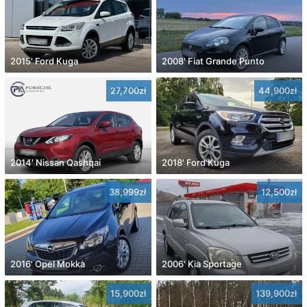
2015' Ford Kuga
2008' Fiat Grande Punto
27,700zł
44,900zł
2014' Nissan Qashqai
2018' Ford Kuga
38,999zł
12,500zł
2016' Opel Mokka
2006' Kia Sportage
15,900zł
139,900zł