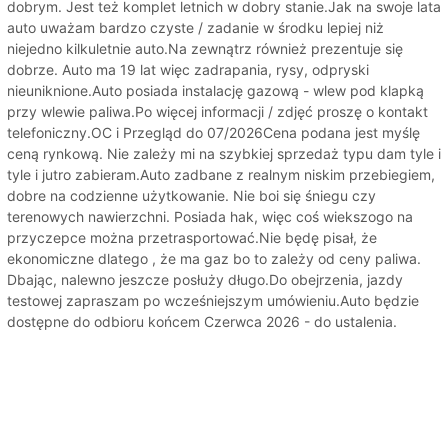
dobrym. Jest też komplet letnich w dobry stanie.Jak na swoje lata
auto uważam bardzo czyste / zadanie w środku lepiej niż
niejedno kilkuletnie auto.Na zewnątrz również prezentuje się
dobrze. Auto ma 19 lat więc zadrapania, rysy, odpryski
nieuniknione.Auto posiada instalację gazową - wlew pod klapką
przy wlewie paliwa.Po więcej informacji / zdjęć proszę o kontakt
telefoniczny.OC i Przegląd do 07/2026Cena podana jest myślę
ceną rynkową. Nie zależy mi na szybkiej sprzedaż typu dam tyle i
tyle i jutro zabieram.Auto zadbane z realnym niskim przebiegiem,
dobre na codzienne użytkowanie. Nie boi się śniegu czy
terenowych nawierzchni. Posiada hak, więc coś wiekszogo na
przyczepce można przetrasportować.Nie będę pisał, że
ekonomiczne dlatego , że ma gaz bo to zależy od ceny paliwa.
Dbając, nalewno jeszcze posłuży długo.Do obejrzenia, jazdy
testowej zapraszam po wcześniejszym umówieniu.Auto będzie
dostępne do odbioru końcem Czerwca 2026 - do ustalenia.