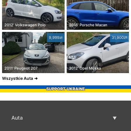
2012' Volkswagen Polo
2016' Porsche Macan
9,999zł
31,900zł
2011' Peugeot 207
2012' Opel Mokka
Wszystkie Auta
SUPPORT UKRAINE
Auta
Auta używane