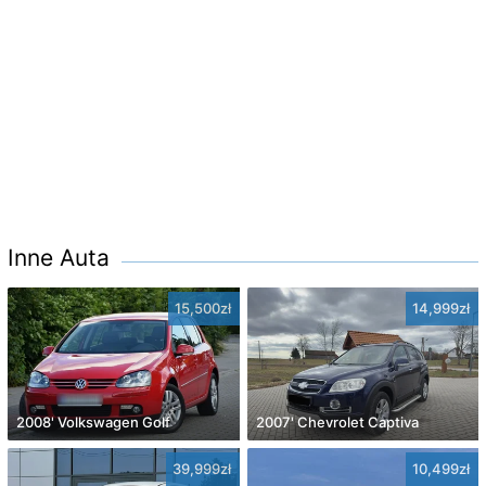
Inne Auta
15,500zł
14,999zł
2008' Volkswagen Golf
2007' Chevrolet Captiva
39,999zł
10,499zł