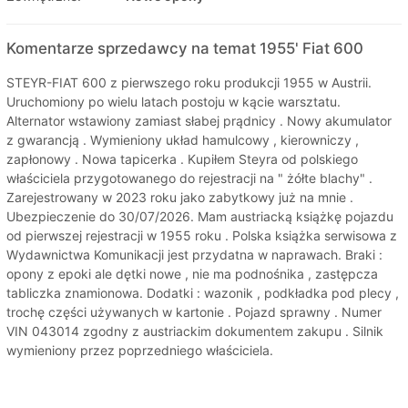
Komentarze sprzedawcy na temat 1955' Fiat 600
STEYR-FIAT 600 z pierwszego roku produkcji 1955 w Austrii.
Uruchomiony po wielu latach postoju w kącie warsztatu.
Alternator wstawiony zamiast słabej prądnicy . Nowy akumulator
z gwarancją . Wymieniony układ hamulcowy , kierowniczy ,
zapłonowy . Nowa tapicerka . Kupiłem Steyra od polskiego
właściciela przygotowanego do rejestracji na " żółte blachy" .
Zarejestrowany w 2023 roku jako zabytkowy już na mnie .
Ubezpieczenie do 30/07/2026. Mam austriacką książkę pojazdu
od pierwszej rejestracji w 1955 roku . Polska książka serwisowa z
Wydawnictwa Komunikacji jest przydatna w naprawach. Braki :
opony z epoki ale dętki nowe , nie ma podnośnika , zastępcza
tabliczka znamionowa. Dodatki : wazonik , podkładka pod plecy ,
trochę części używanych w kartonie . Pojazd sprawny . Numer
VIN 043014 zgodny z austriackim dokumentem zakupu . Silnik
wymieniony przez poprzedniego właściciela.