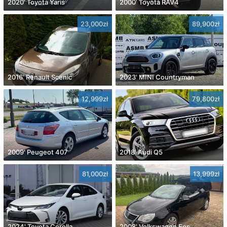
2020' Toyota Yaris
2000' Toyota RAV4
23,000zł
89,900zł
2016' Renault Scenic
2023' MINI Countryman
12,999zł
79,800zł
2009' Peugeot 407
2018' Audi Q5
81,000zł
13,999zł
2024' Toyota Corolla
2008' Volkswagen Eos