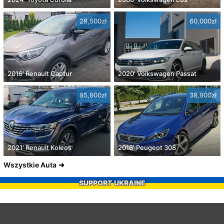
28,500zł
60,000zł
2016' Renault Captur
2020' Volkswagen Passat
85,900zł
38,900zł
2021' Renault Koleos
2016' Peugeot 308
Wszystkie Auta
SUPPORT UKRAINE