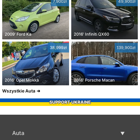
7,900zł
49,900zł
2009' Ford Ka
2016' Infiniti QX60
38,999zł
139,900zł
2016' Opel Mokka
2016' Porsche Macan
Wszystkie Auta
SUPPORT UKRAINE
Auta