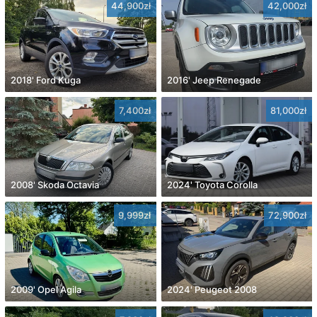
44,900zł
42,000zł
2018' Ford Kuga
2016' Jeep Renegade
7,400zł
81,000zł
2008' Skoda Octavia
2024' Toyota Corolla
9,999zł
72,900zł
2009' Opel Agila
2024' Peugeot 2008