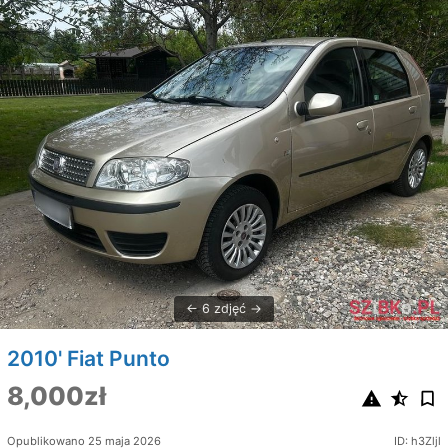
6 zdjęć
2010' Fiat Punto
8,000zł
Opublikowano 25 maja 2026
ID: h3Zljl