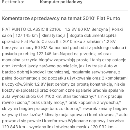
Elektronika:
Komputer pokładowy
Komentarze sprzedawcy na temat 2010' Fiat Punto
FIAT PUNTO CLASSIC II 2010r. | 1.2 8V 60 KM Benzyna | Polski
salon | 127 145 km | Klimatyzacja | Bogata dokumentacjaNa
sprzedaż Fiat Punto Classic II z 2010 roku z silnikiem 1.2 8V
benzyna o mocy 60 KM.Samochód pochodzi z polskiego salonu i
posiada przebieg 127 145 km.Napęd na przednią oś oraz
manualna skrzynia biegów zapewniają prostą i tanią eksploatację
oraz komfort jazdy zarówno po mieście, jak i w trasie.Auto w
bardzo dobrej kondycji technicznej, regularnie serwisowane, z
pełną dokumentacją od początku użytkowania oraz 2 kompletami
kluczyków.Silnik 1.2 8V jest ceniony za prostą konstrukcję, niskie
koszty eksploatacji oraz ekonomiczne spalanie.Średnie spalanie
auta wynosi około 6,4 l/100 km.Stan techniczny:* silnik pracuje
równo i cicho,* brak utraty mocy,* brak kopcenia z wydechu,*
skrzynia biegów pracuje bardzo dobrze,* lewarek zmiany biegów
sztywny i bez luzów,* klimatyzacja sprawna i kontrolowana,* auto
prowadzi się pewnie i komfortowo.Wykonane naprawy i serwis:•
120 843 km – wymiana linki otwierania maski• 120 932 km –