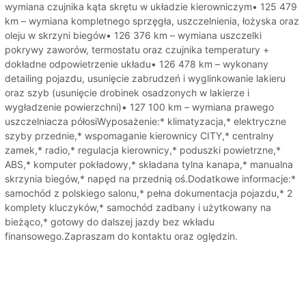
wymiana czujnika kąta skrętu w układzie kierowniczym• 125 479
km – wymiana kompletnego sprzęgła, uszczelnienia, łożyska oraz
oleju w skrzyni biegów• 126 376 km – wymiana uszczelki
pokrywy zaworów, termostatu oraz czujnika temperatury +
dokładne odpowietrzenie układu• 126 478 km – wykonany
detailing pojazdu, usunięcie zabrudzeń i wyglinkowanie lakieru
oraz szyb (usunięcie drobinek osadzonych w lakierze i
wygładzenie powierzchni)• 127 100 km – wymiana prawego
uszczelniacza półosiWyposażenie:* klimatyzacja,* elektryczne
szyby przednie,* wspomaganie kierownicy CITY,* centralny
zamek,* radio,* regulacja kierownicy,* poduszki powietrzne,*
ABS,* komputer pokładowy,* składana tylna kanapa,* manualna
skrzynia biegów,* napęd na przednią oś.Dodatkowe informacje:*
samochód z polskiego salonu,* pełna dokumentacja pojazdu,* 2
komplety kluczyków,* samochód zadbany i użytkowany na
bieżąco,* gotowy do dalszej jazdy bez wkładu
finansowego.Zapraszam do kontaktu oraz oględzin.