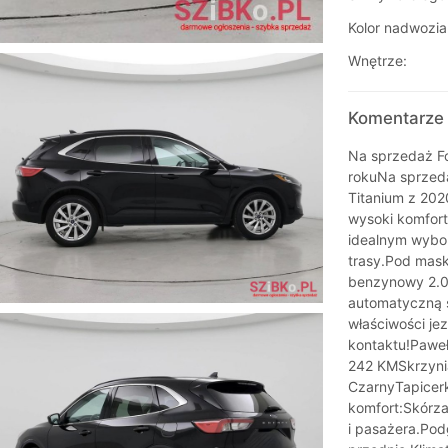
Kolor nadwozia
Wnętrze:
Komentarze 
Na sprzedaż F
rokuNa sprzeda
Titanium z 202
wysoki komfort
idealnym wybor
trasy.Pod mask
benzynowy 2.0
automatyczną 
właściwości j
kontaktu!Paweł
242 KMSkrzyni
CzarnyTapicerk
komfort:Skórza
i pasażera.Pod