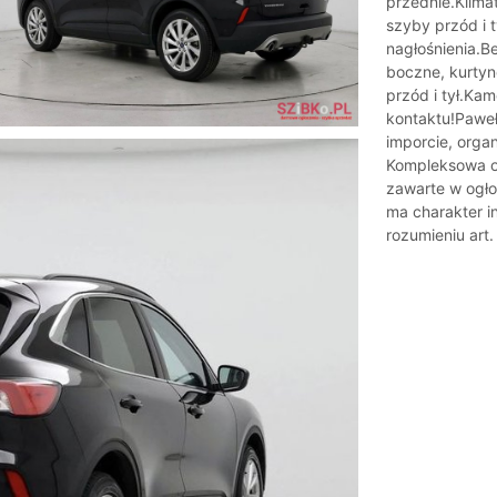
przednie.Klima
szyby przód i 
nagłośnienia.B
boczne, kurtyn
przód i tył.Ka
kontaktu!Paweł
imporcie, organ
Kompleksowa ob
zawarte w ogło
ma charakter in
rozumieniu art