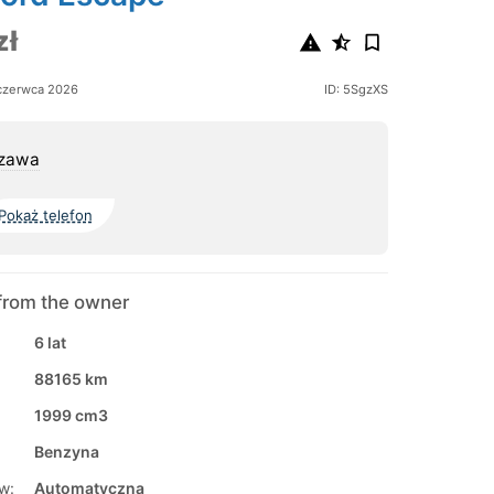
zł
czerwca 2026
ID: 5SgzXS
zawa
Pokaż telefon
from the owner
6 lat
88165 km
1999 cm3
Benzyna
w:
Automatyczna