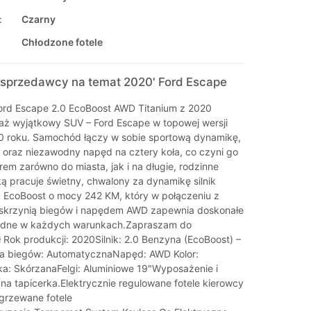
:
Czarny
Chłodzone fotele
sprzedawcy na temat 2020' Ford Escape
ord Escape 2.0 EcoBoost AWD Titanium z 2020
ż wyjątkowy SUV – Ford Escape w topowej wersji
0 roku. Samochód łączy w sobie sportową dynamikę,
 oraz niezawodny napęd na cztery koła, co czyni go
em zarówno do miasta, jak i na długie, rodzinne
ą pracuje świetny, chwalony za dynamikę silnik
 EcoBoost o mocy 242 KM, który w połączeniu z
skrzynią biegów i napędem AWD zapewnia doskonałe
ezdne w każdych warunkach.Zapraszam do
 Rok produkcji: 2020Silnik: 2.0 Benzyna (EcoBoost) –
a biegów: AutomatycznaNapęd: AWD Kolor:
a: SkórzanaFelgi: Aluminiowe 19"Wyposażenie i
na tapicerka.Elektrycznie regulowane fotele kierowcy
grzewane fotele