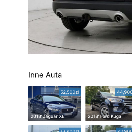
Inne Auta
52,500zł
44,900
2018' Jaguar XE
2018' Ford Kuga
13,900zł
47,900