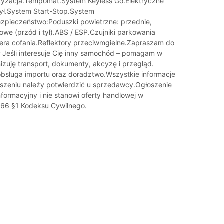
tyzacja.Tempomat.System Keyless Go.Elektryczne
tył.System Start-Stop.System
ezpieczeństwo:Poduszki powietrzne: przednie,
owe (przód i tył).ABS / ESP.Czujniki parkowania
mera cofania.Reflektory przeciwmgielne.Zapraszam do
 Jeśli interesuje Cię inny samochód – pomagam w
izuję transport, dokumenty, akcyzę i przegląd.
sługa importu oraz doradztwo.Wszystkie informacje
szeniu należy potwierdzić u sprzedawcy.Ogłoszenie
formacyjny i nie stanowi oferty handlowej w
. 66 §1 Kodeksu Cywilnego.