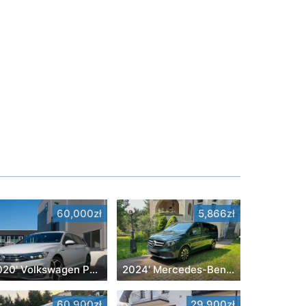
60,000zł
5,866zł
2020' Volkswagen Passat
2024' Mercedes-Benz Klasa V
60,900zł
29,900zł