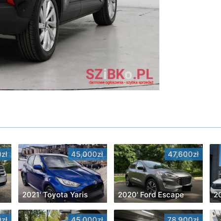
zł
45,000zł
47,600zł
2021' Toyota Yaris
2020' Ford Escape
zł
45,000zł
78,900zł