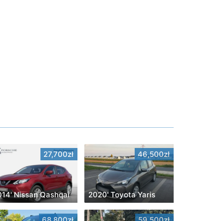
27,700zł
46,500zł
014' Nissan Qashqai
2020' Toyota Yaris
68,800zł
59,500zł