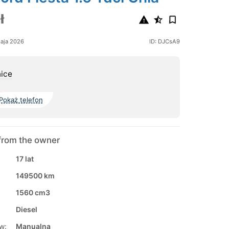
ł
aja 2026
ID: DJCsA9
ice
Pokaż telefon
from the owner
17 lat
149500 km
1560 cm3
Diesel
w:
Manualna