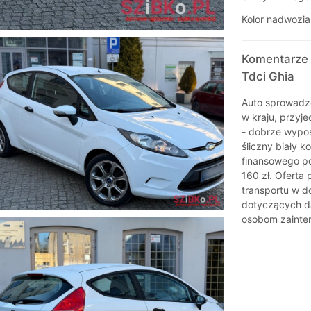
Kolor nadwozia
Komentarze 
Tdci Ghia
Auto sprowadzo
w kraju, przyj
- dobrze wypos
śliczny biały 
finansowego po
160 zł. Oferta
transportu w d
dotyczących da
osobom zainte