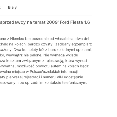
:
Biały
sprzedawcy na temat 2009' Ford Fiesta 1.6
ne z Niemiec bezpośrednio od właściciela, dwa dni
echało na kołach, bardzo czysty i zadbany egzemplarz
ażony. Dwa komplety kół z bardzo ładnymi oponami,
kolor, wewnątrz nie palone. Nie wymaga wkładu
za kosztem związanym z rejestracją, która wynosi
 prywatna, możliwość powrotu autem na kołach bądź
owolne miejsce w PolsceWszelakich informacji
ty pierwszej rejestracji i numeru VIN udostępnię
resowanym po uprzednim kontakcie telefonicznym.