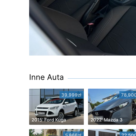
Inne Auta
39,999zł
78,900
2015' Ford Kuga
2022' Mazda 3
5,866zł
22,500