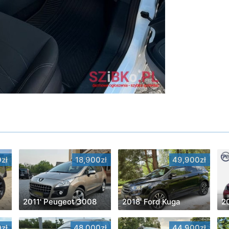
zł
18,900zł
49,900zł
2011' Peugeot 3008
2018' Ford Kuga
2
zł
48,000zł
44,900zł