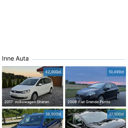
Inne Auta
42,900zł
10,499zł
2017' Volkswagen Sharan
2008' Fiat Grande Punto
38,900zł
37,500zł