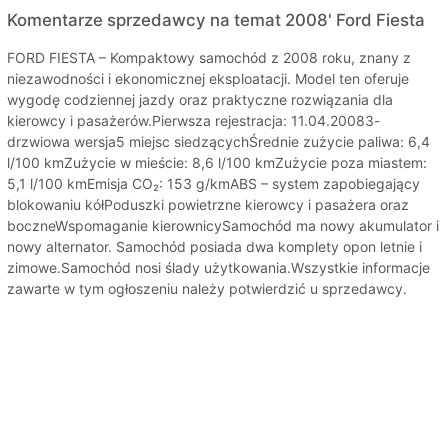
Komentarze sprzedawcy na temat 2008' Ford Fiesta
FORD FIESTA – Kompaktowy samochód z 2008 roku, znany z
niezawodności i ekonomicznej eksploatacji. Model ten oferuje
wygodę codziennej jazdy oraz praktyczne rozwiązania dla
kierowcy i pasażerów.Pierwsza rejestracja: 11.04.20083-
drzwiowa wersja5 miejsc siedzącychŚrednie zużycie paliwa: 6,4
l/100 kmZużycie w mieście: 8,6 l/100 kmZużycie poza miastem:
5,1 l/100 kmEmisja CO₂: 153 g/kmABS – system zapobiegający
blokowaniu kółPoduszki powietrzne kierowcy i pasażera oraz
boczneWspomaganie kierownicySamochód ma nowy akumulator i
nowy alternator. Samochód posiada dwa komplety opon letnie i
zimowe.Samochód nosi ślady użytkowania.Wszystkie informacje
zawarte w tym ogłoszeniu należy potwierdzić u sprzedawcy.