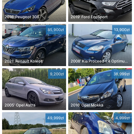
2016' Peugeot 308
2019' Ford EcoSport
85,900zł
13,900zł
2021' Renault Koleos
2008' Kia Proceed 1.4 Optimum +
9,200zł
38,999zł
2005' Opel Astra
2016' Opel Mokka
49,999zł
4,999zł