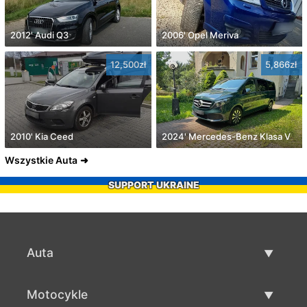
2012' Audi Q3
2006' Opel Meriva
12,500zł
5,866zł
2010' Kia Ceed
2024' Mercedes-Benz Klasa V
Wszystkie Auta
SUPPORT UKRAINE
Auta
Auta używane
Motocykle