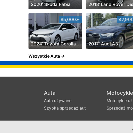
2020' Skoda Fabia
85,000zł
47,900
2024' Toyota Corolla
2017' Audi A3
Wszystkie Auta
Auta
Motocykle
Auta używane
Motocykle u
Szybka sprzedaż aut
Sprzedaż mot