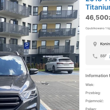
Titani
46,500
Opublikowano 1 li
Konin
888
Information 
Wiek:
Przebieg:
Pojemność:
Paliwo: