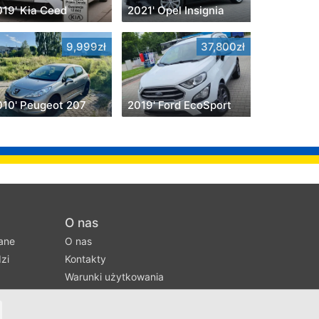
019' Kia Ceed
2021' Opel Insignia
9,999zł
37,800zł
010' Peugeot 207
2019' Ford EcoSport
O nas
ane
O nas
zi
Kontakty
Warunki użytkowania