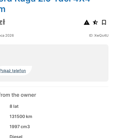
um
zł
pca 2026
ID: XwQs4U
Pokaż telefon
from the owner
8 lat
131500 km
1997 cm3
Diesel