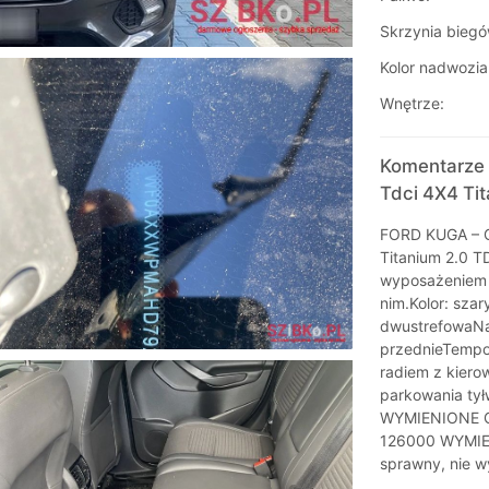
Skrzynia biegó
Kolor nadwozia
Wnętrze:
Komentarze 
Tdci 4X4 Ti
FORD KUGA – Of
Titanium 2.0 
wyposażeniem o
nim.Kolor: sza
dwustrefowaNa
przednieTempom
radiem z kiero
parkowania ty
WYMIENIONE O
126000 WYMIE
sprawny, nie 