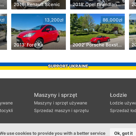
2018' Land Rover Discovery Sport
2016' Renault Scenic
2018' Opel Grandland X
2
zł
13,200zł
86,000zł
2013' Ford Ka
2002' Porsche Boxster
2
SUPPORT UKRAINE
Maszyny i sprzęt
Łodzie
żywane
Maszyny i sprzęt używane
Łodzie używ
ocykli
Sprzedaż maszyn i sprzętu
Sprzedaż łod
We use cookies to provide you with a better service
Ok, got it
©2016-2026 - szbk.pl