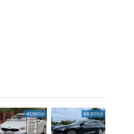
41,500zł
68,900zł