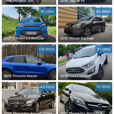
2016' Peugeot 308
2018' Jaguar XE
47,500zł
45,999zł
2021' Citroen C3 Aircross
2015' Nissan Qashqai
139,900zł
37,800zł
2016' Porsche Macan
2019' Ford EcoSport
43,333zł
55,900zł
2016' Mercedes-Benz C-Class
2017' Mercedes-Benz CLA