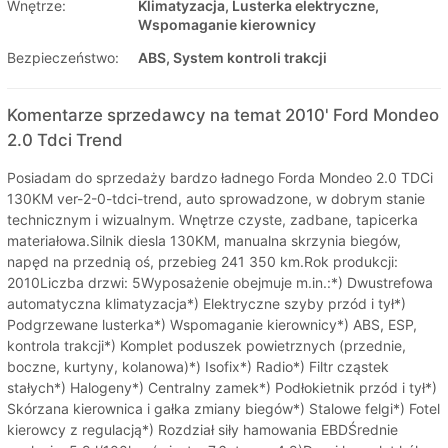
Wnętrze:
Klimatyzacja, Lusterka elektryczne,
Wspomaganie kierownicy
Bezpieczeństwo:
ABS, System kontroli trakcji
Komentarze sprzedawcy na temat 2010' Ford Mondeo
2.0 Tdci Trend
Posiadam do sprzedaży bardzo ładnego Forda Mondeo 2.0 TDCi
130KM ver-2-0-tdci-trend, auto sprowadzone, w dobrym stanie
technicznym i wizualnym. Wnętrze czyste, zadbane, tapicerka
materiałowa.Silnik diesla 130KM, manualna skrzynia biegów,
napęd na przednią oś, przebieg 241 350 km.Rok produkcji:
2010Liczba drzwi: 5Wyposażenie obejmuje m.in.:*) Dwustrefowa
automatyczna klimatyzacja*) Elektryczne szyby przód i tył*)
Podgrzewane lusterka*) Wspomaganie kierownicy*) ABS, ESP,
kontrola trakcji*) Komplet poduszek powietrznych (przednie,
boczne, kurtyny, kolanowa)*) Isofix*) Radio*) Filtr cząstek
stałych*) Halogeny*) Centralny zamek*) Podłokietnik przód i tył*)
Skórzana kierownica i gałka zmiany biegów*) Stalowe felgi*) Fotel
kierowcy z regulacją*) Rozdział siły hamowania EBDŚrednie