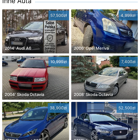
Inne Auta
57,500zł
4,999zł
2014' Audi A6
2006' Opel Meriva
10,999zł
7,400zł
2004' Skoda Octavia
2008' Skoda Octavia
38,900zł
52,500zł