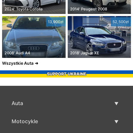
2024' Toyota Corolla
2014' Peugeot 2008
13,900zł
52,500zł
2008' Audi A4
2018' Jaguar XE
Wszystkie Auta
SUPPORT UKRAINE
Auta
Auta używane
Motocykle
Szybka sprzedaż aut