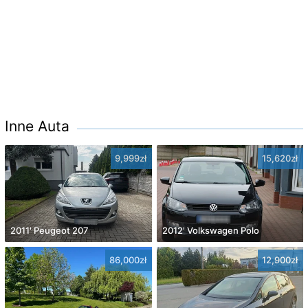
Inne Auta
9,999zł
15,620zł
2011' Peugeot 207
2012' Volkswagen Polo
86,000zł
12,900zł