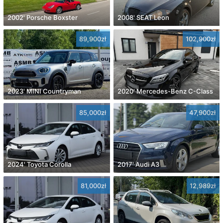
2002' Porsche Boxster
2008' SEAT Leon
89,900zł
102,900zł
2023' MINI Countryman
2020' Mercedes-Benz C-Class
85,000zł
47,900zł
2024' Toyota Corolla
2017' Audi A3
81,000zł
12,989zł