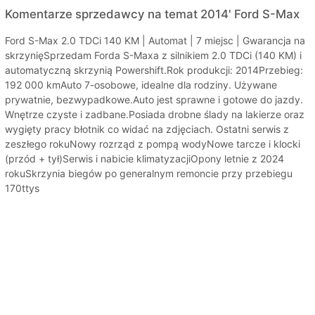
Komentarze sprzedawcy na temat 2014' Ford S-Max
Ford S-Max 2.0 TDCi 140 KM | Automat | 7 miejsc | Gwarancja na
skrzynięSprzedam Forda S-Maxa z silnikiem 2.0 TDCi (140 KM) i
automatyczną skrzynią Powershift.Rok produkcji: 2014Przebieg:
192 000 kmAuto 7-osobowe, idealne dla rodziny. Używane
prywatnie, bezwypadkowe.Auto jest sprawne i gotowe do jazdy.
Wnętrze czyste i zadbane.Posiada drobne ślady na lakierze oraz
wygięty pracy błotnik co widać na zdjęciach. Ostatni serwis z
zeszłego rokuNowy rozrząd z pompą wodyNowe tarcze i klocki
(przód + tył)Serwis i nabicie klimatyzacjiOpony letnie z 2024
rokuSkrzynia biegów po generalnym remoncie przy przebiegu
170ttys