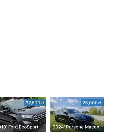
37,500zł
25,000zł
019' Ford EcoSport
2024' Porsche Macan