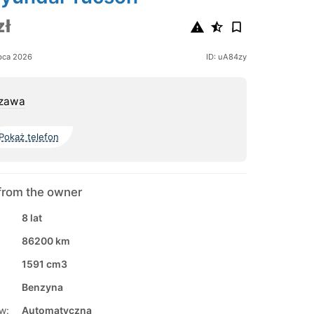
zł
pca 2026
ID: uA84zy
zawa
Pokaż telefon
from the owner
8 lat
86200 km
1591 cm3
Benzyna
w:
Automatyczna