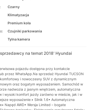
:
Czarny
Klimatyzacja
Premium koła
o:
Czujniki parkowania
Tylna kamera
sprzedawcy na temat 2018' Hyundai
 serwisowa pojazdu dostępna przy kontakcie
 lub przez WhatsApp.Na sprzedaż Hyundai TUCSON
– komfortowy i nowoczesny SUV z dynamicznym
zynowym oraz bogatym wyposażeniem. Samochód w
lorze nadwozia z jasnym wnętrzem, automatyczna
 i wysoki komfort jazdy zarówno w mieście, jak i w
iejsze wyposażenie:• Silnik 1.6• Automatyczna
ów• Napęd AWD• Wersja Limited – bogate
kórzana tapicerka• Elektrycznie regulowane fotele•