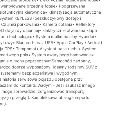
 wentylowane przednie fotele• Podgrzewana
elofunkcyjna kierownica• Klimatyzacja automatyczna
System KEYLESS (bezkluczykowy dostęp i
 Czujniki parkowania• Kamera cofania• Reflektory
ED do jazdy dziennej• Elektrycznie otwierana klapa
rt i technologia:• System multimedialny Hyundai•
ykowy• Bluetooth oraz USB• Apple CarPlay / Android
ja GPS• Tempomat• Asystent pasa ruchu• System
 martwego pola• System awaryjnego hamowania•
gania o ruchu poprzecznymSamochód zadbany,
ardzo dobrze wyposażony. Idealny rodzinny SUV z
systemami bezpieczeństwa i wygodnym
 historia serwisowa pojazdu dostępna przy
aszam do kontaktu:Wadym - Jeśli szukasz innego
 mogę sprowadzić, zorganizować transport,
yzę i przegląd. Kompleksowa obsługa importu,
sji.