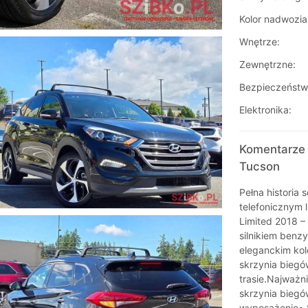
Kolor nadwozia
Wnętrze:
Zewnętrzne:
Bezpieczeństw
Elektronika:
Komentarze 
Tucson
Pełna historia
telefonicznym
Limited 2018 
silnikiem ben
eleganckim ko
skrzynia biegów
trasie.Najważn
skrzynia bieg
wyposażenie• S