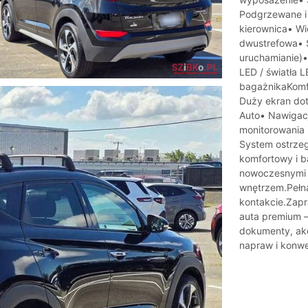
Podgrzewane i
kierownica• Wi
dwustrefowa• 
uruchamianie)•
LED / światła L
bagażnikaKomfo
Duży ekran dot
Auto• Nawigac
monitorowania
System ostrze
komfortowy i b
nowoczesnymi 
wnętrzem.Pełna
kontakcie.Zapr
auta premium –
dokumenty, akc
napraw i konwer