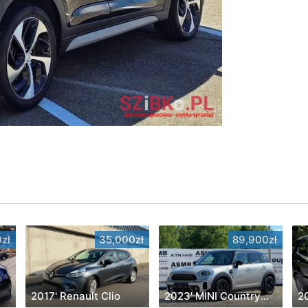
zł
35,000zł
89,900zł
2017' Renault Clio
2023' MINI Countryman
2