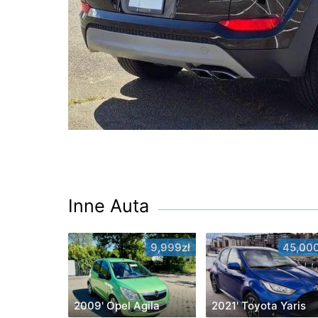
Inne Auta
9,999zł
45,000
2009' Opel Agila
2021' Toyota Yaris