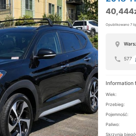
40,444
Opublikowano 7 li
Wars
577
Information 
Wiek:
Przebieg:
Pojemność:
Paliwo:
Skrzynia biegó