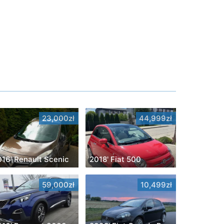
23,000zł
44,999zł
016' Renault Scenic
2018' Fiat 500
59,000zł
10,499zł