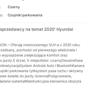
:
Czarny
o:
Czujniki parkowania
sprzedawcy na temat 2020' Hyundai
N – Oferuję nowoczesnego SUV-a z 2020 roku.
zadbany, pochodzi od pierwszego właściciela i
e wyposażenie zwiększające komfort oraz
 jazdy.5 drzwi, 5 miejscKolor: czarnyDwustrefowa
limatyzacjaSystem Android Auto i BluetoothKamera
ujniki parkowania tyłAsystent pasa ruchu i aktywny
we światła do jazdy dziennejPodgrzewane,
kładane lusterkaWielofunkcyjna kierownica obszyta