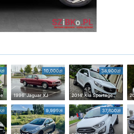
zł
10,000zł
38,900zł
ne
1996' Jaguar XJ
2014' Kia Sportage
2
zł
9,999zł
37,800zł