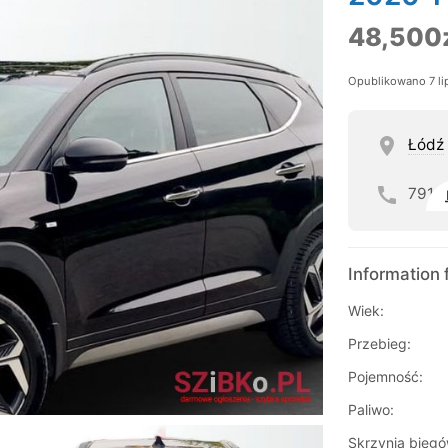
48,500
Opublikowano 7 li
Łódź
791
Information 
Wiek:
Przebieg:
Pojemność:
Paliwo:
Skrzynia biegó