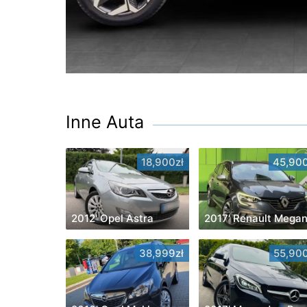
Inne Auta
18,900zł
45,900
2012' Opel Astra
2017' Renault Mega
38,999zł
55,900