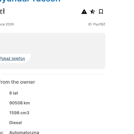
zł
pca 2026
ID: PyuY8Z
Pokaż telefon
from the owner
6 lat
90508 km
1598 cm3
Diesel
w:
Automatyczna