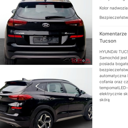
Kolor nadwozia
Bezpieczeństw
Komentarze 
Tucson
HYUNDAI TUCSO
Samochód jest 
posiada bogat
bezpieczeństwo
automatyczna k
cofania oraz cz
tempomatLED-o
elektrycznie s
skórą