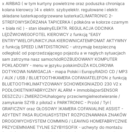
x AIRBAG ( w tym kurtyny powietrzne oraz poduszka chroniąca
kolana kierowcy )4 x elektr. szybyelektr. regulowane i elektr.
składane lusterkapodgrzewane lusterkaCLIMATRONIC 2-
STREFOWYSKÓRZANA TAPICERKA ( półskóra w kolorze czarnym
+ biała nić ) - stan idealnyELEKTR. REGULACJA ODCINKA
LĘDŹWIOWEGOFOTEL KIEROWCY z funkcją "EASY
ENTRY"WIELOFUNKCYJNA KIEROWNICATEMPOMAT AKTYWNY
z funkcją SPEED LIMITDISTRONIC - utrzymuję bezpieczną
odległość od poprzedzającego pojazdu a w nagłych sytuacjach
sam zatrzyma nasz samochódROZBUDOWANY KOMPUTER
POKŁADOWY - menu w języku polskimDUŻA KOLOROWA
DOTYKOWA NAWIGACJA - mapa Polski i EuropyRADIO CD / MP3
/ AUX / USB / BLUETOOTHKAMERA COFANIATELEFON z funkcją
BLUETOOTHKLIMATYZOWANY SCHOWEKGNIAZDO 230 V2 x
PODŁOKIETNIKFABRYCZNY ALARM + immobilajzerSENSOR
DESZCZU i ZMIERZCHUhalogeny przeciwmgielneotwieranie /
zamykanie SZYB z pilota2 x PARKTRONIC - Przód / Tył (
GRAFICZNY oraz GŁOSOWY )KAMERA COFANIALINE ASSIST -
ASYTENT PASA RUCHUASYSTENT ROZPOZNAWANIA ZNAKÓW
DROGOWYCHSYSTEM COMMING / LEAVING HOMEFABRYCZNIE
PRZYCIEMNIANE TYLNE SZYBYISOFIX - uchwyty do montażu