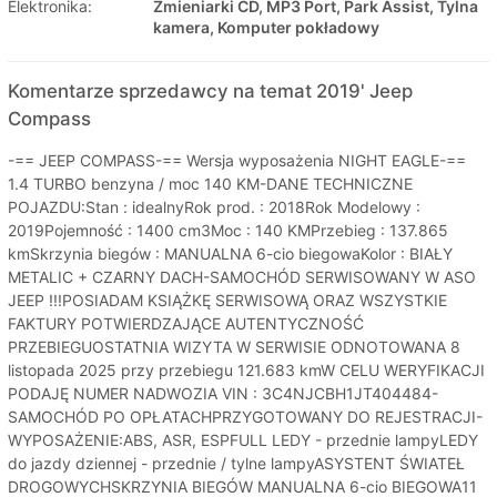
Elektronika:
Zmieniarki CD, MP3 Port, Park Assist, Tylna
kamera, Komputer pokładowy
Komentarze sprzedawcy na temat 2019' Jeep
Compass
-== JEEP COMPASS-== Wersja wyposażenia NIGHT EAGLE-==
1.4 TURBO benzyna / moc 140 KM-DANE TECHNICZNE
POJAZDU:Stan : idealnyRok prod. : 2018Rok Modelowy :
2019Pojemność : 1400 cm3Moc : 140 KMPrzebieg : 137.865
kmSkrzynia biegów : MANUALNA 6-cio biegowaKolor : BIAŁY
METALIC + CZARNY DACH-SAMOCHÓD SERWISOWANY W ASO
JEEP !!!POSIADAM KSIĄŻKĘ SERWISOWĄ ORAZ WSZYSTKIE
FAKTURY POTWIERDZAJĄCE AUTENTYCZNOŚĆ
PRZEBIEGUOSTATNIA WIZYTA W SERWISIE ODNOTOWANA 8
listopada 2025 przy przebiegu 121.683 kmW CELU WERYFIKACJI
PODAJĘ NUMER NADWOZIA VIN : 3C4NJCBH1JT404484-
SAMOCHÓD PO OPŁATACHPRZYGOTOWANY DO REJESTRACJI-
WYPOSAŻENIE:ABS, ASR, ESPFULL LEDY - przednie lampyLEDY
do jazdy dziennej - przednie / tylne lampyASYSTENT ŚWIATEŁ
DROGOWYCHSKRZYNIA BIEGÓW MANUALNA 6-cio BIEGOWA11