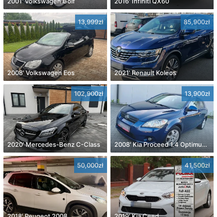
2001' Volkswagen Golf
2016' Infiniti QX60
13,999zł
85,900zł
2008' Volkswagen Eos
2021' Renault Koleos
102,900zł
13,900zł
2020' Mercedes-Benz C-Class
2008' Kia Proceed 1.4 Optimum +
50,000zł
41,500zł
2018' Peugeot 2008
2019' Kia Ceed