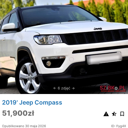
6 zdjęć
2019' Jeep Compass
51,900zł
Opublikowano 30 maja 2026
ID: I1yg4X