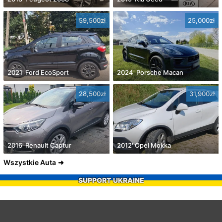
59,500zł
25,000zł
2021' Ford EcoSport
2024' Porsche Macan
28,500zł
31,900zł
2016' Renault Captur
2012' Opel Mokka
Wszystkie Auta
SUPPORT UKRAINE