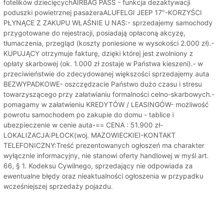
fotelików dziecięcychAIRBAG PASS - funkcja dezaktywacji
poduszki powietrznej pasażeraALUFELGI JEEP 17"-KORZYŚCI
PŁYNĄCE Z ZAKUPU WŁAŚNIE U NAS:- sprzedajemy samochody
przygotowane do rejestracji, posiadają opłaconą akcyzę,
tłumaczenia, przegląd (koszty poniesione w wysokości 2.000 zł).-
KUPUJĄCY otrzymuje fakturę, dzięki której jest zwolniony z
opłaty skarbowej (ok. 1.000 zł zostaje w Państwa kieszeni).- w
przeciwieństwie do zdecydowanej większości sprzedajemy auta
BEZWYPADKOWE- oszczędzacie Państwo dużo czasu i stresu
towarzyszącego przy załatwianiu formalności celno-skarbowych.-
pomagamy w załatwieniu KREDYTÓW / LEASINGÓW- możliwość
powrotu samochodem po zakupie do domu - tablice i
ubezpieczenie w cenie auta-== CENA : 51.900 zł-
LOKALIZACJA:PŁOCK(woj. MAZOWIECKIE)-KONTAKT
TELEFONICZNY:Treść prezentowanych ogłoszeń ma charakter
wyłącznie informacyjny, nie stanowi oferty handlowej w myśl art.
66, § 1. Kodeksu Cywilnego, sprzedający nie odpowiada za
ewentualne błędy oraz nieaktualności ogłoszenia w przypadku
wcześniejszej sprzedaży pojazdu.