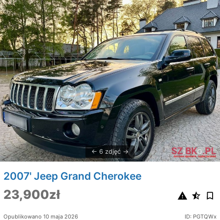
6 zdjęć
2007' Jeep Grand Cherokee
23,900zł
Opublikowano 10 maja 2026
ID: PGTQWx