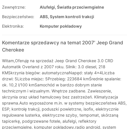
Zewnętrzne:
Alufelgi, Światła przeciwmgielne
Bezpieczeństwo:
ABS, System kontroli trakcji
Elektronika:
Komputer pokładowy
Komentarze sprzedawcy na temat 2007' Jeep Grand
Cherokee
Witam,Oferuję na sprzedaż Jeep Grand Cherokee 3.0 CRD
Automatik Overland z 2007 roku. Silnik: 3.0 diesel, 218
KMSkrzynia biegów: automatycznaNapęd: stały 4x4Liczba
drzwi: 5Liczba miejsc: 5Przebieg: 223684 kmŚrednie spalanie:
ok. 10,2 l/100 kmSamochód w bardzo dobrym stanie
technicznym i wizualnym. Wnętrze zadbane. Zawieszenie,
skrzynia oraz układ hamulcowy bez zastrzeżeń. Klimatyzacja
sprawna.Auto wyposażone m.in. w systemy bezpieczeństwa ABS,
ESP, kontrolę trakcji, poduszki powietrzne, isofix, elektrycznie
regulowane lusterka, elektryczne szyby, tempomat, skórzaną
tapicerkę, podgrzewane fotele, alufelgi, reflektory
przeciwmgielne, komputer pokładowy,radio android, system