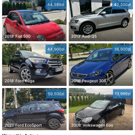
44,999zł
42,200zł
2018' Fiat 500
2013' Audi Q5
44,900zł
38,900zł
2018' Ford Kuga
2016' Peugeot 308
59,500zł
13,999zł
2021' Ford EcoSport
2008' Volkswagen Eos