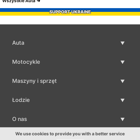
Wszystkie Auta
SUPPORT UKRAINE
Auta
Auta używane
Motocykle
Szybka sprzedaż aut
Motocykle używane
Maszyny i sprzęt
Sprzedaż motocykli
Maszyny i sprzęt używane
Łodzie
Sprzedaż maszyn i sprzętu
Łodzie używane
O nas
Sprzedaż łodzi
O nas
We use cookies to provide you with a better service