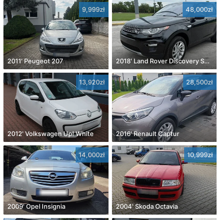
9,999zł
48,000zł
2011' Peugeot 207
2018' Land Rover Discovery Sport
13,920zł
28,500zł
2012' Volkswagen Up! White
2016' Renault Captur
14,000zł
10,999zł
2009' Opel Insignia
2004' Skoda Octavia