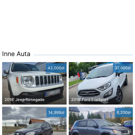
Inne Auta
42,000zł
37,800zł
2016' Jeep Renegade
2019' Ford EcoSport
14,999zł
8,200zł