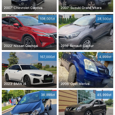
2007' Chevrolet Captiva
2007' Suzuki Grand Vitara
108,001zł
28,500zł
2022' Nissan Qashqai
2016' Renault Captur
167,000zł
4,999zł
2023' BMW i4
2006' Opel Meriva
38,999zł
45,999zł