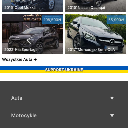
2016' Opel Mokka
2015' Nissan Qashqai
108,500zł
55,900zł
2022' Kia Sportage
2017' Mercedes-Benz CLA
Wszystkie Auta
SUPPORT UKRAINE
Auta
Auta używane
Motocykle
Szybka sprzedaż aut
Motocykle używane