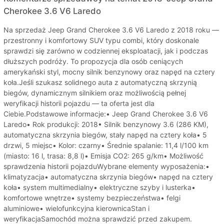
Cherokee 3.6 V6 Laredo
Na sprzedaż Jeep Grand Cherokee 3.6 V6 Laredo z 2018 roku —
przestronny i komfortowy SUV typu combi, który doskonale
sprawdzi się zarówno w codziennej eksploatacji, jak i podczas
dłuższych podróży. To propozycja dla osób ceniących
amerykański styl, mocny silnik benzynowy oraz napęd na cztery
koła.Jeśli szukasz solidnego auta z automatyczną skrzynią
biegów, dynamicznym silnikiem oraz możliwością pełnej
weryfikacji historii pojazdu — ta oferta jest dla
Ciebie.Podstawowe informacje:• Jeep Grand Cherokee 3.6 V6
Laredo• Rok produkcji: 2018• Silnik benzynowy 3.6 (286 KM),
automatyczna skrzynia biegów, stały napęd na cztery koła• 5
drzwi, 5 miejsc• Kolor: czarny• Średnie spalanie: 11,4 l/100 km
(miasto: 16 l, trasa: 8,8 l)• Emisja CO2: 265 g/km• Możliwość
sprawdzenia historii pojazduWybrane elementy wyposażenia:•
klimatyzacja• automatyczna skrzynia biegów• napęd na cztery
koła• system multimedialny• elektryczne szyby i lusterka•
komfortowe wnętrze• systemy bezpieczeństwa• felgi
aluminiowe• wielofunkcyjna kierownicaStan i
weryfikacjaSamochód można sprawdzić przed zakupem.