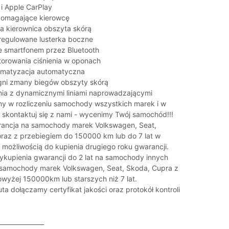
 i Apple CarPlay
omagające kierowcę
na kierownica obszyta skórą
 regulowane lusterka boczne
e smartfonem przez Bluetooth
orowania ciśnienia w oponach
limatyzacja automatyczna
gni zmany biegów obszyty skórą
ia z dynamicznymi liniami naprowadzającymi
my w rozliczeniu samochody wszystkich marek i w
 skontaktuj się z nami - wycenimy Twój samochód!!!
ancja na samochody marek Volkswagen, Seat,
raz z przebiegiem do 150000 km lub do 7 lat w
 możliwością do kupienia drugiego roku gwarancji.
kupienia gwarancji do 2 lat na samochody innych
 samochody marek Volkswagen, Seat, Skoda, Cupra z
wyżej 150000km lub starszych niż 7 lat.
a dołączamy certyfikat jakości oraz protokół kontroli
_______________