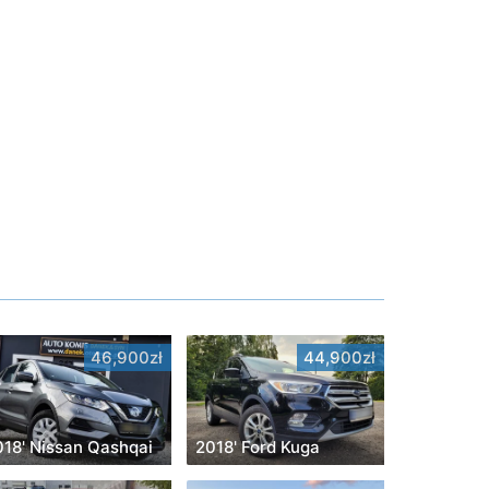
46,900zł
44,900zł
018' Nissan Qashqai
2018' Ford Kuga