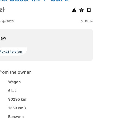
zł
maja 2026
ID: Jfimiy
ław
Pokaż telefon
from the owner
Wagon
6 lat
90295 km
1353 cm3
Benzyna