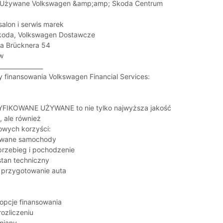
 Używane Volkswagen &amp;amp; Skoda Centrum
alon i serwis marek
koda, Volkswagen Dostawcze
ra Brücknera 54
w
_______________
 finansowania Volkswagen Financial Services:
FIKOWANE UŻYWANE to nie tylko najwyższa jakość
 ale również
owych korzyści:
owane samochody
rzebieg i pochodzenie
tan techniczny
e przygotowanie auta
opcje finansowania
ozliczeniu
miany