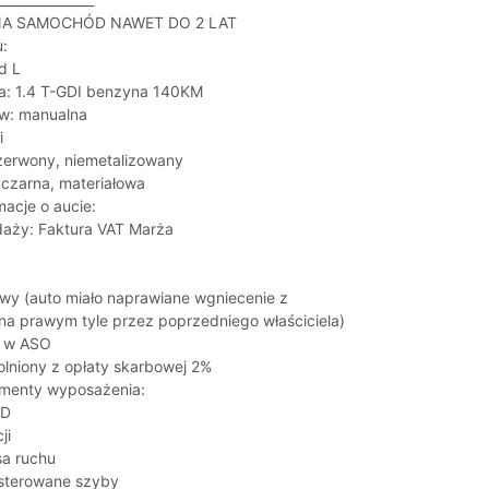
A SAMOCHÓD NAWET DO 2 LAT
:
d L
wa: 1.4 T-GDI benzyna 140KM
ów: manualna
i
 czerwony, niemetalizowany
: czarna, materiałowa
macje o aucie:
daży: Faktura VAT Marża
y (auto miało naprawiane wgniecenie z
a prawym tyle przez poprzedniego właściciela)
y w ASO
lniony z opłaty skarbowej 2%
menty wyposażenia:
ED
ji
sa ruchu
 sterowane szyby