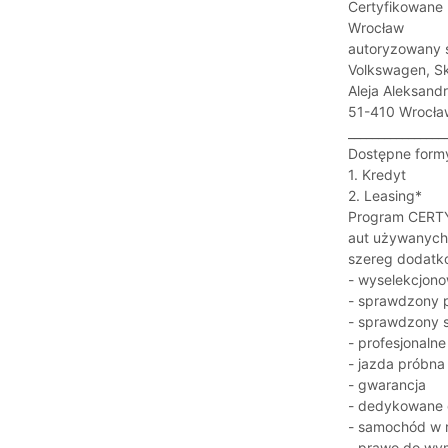
Certyfikowane
Wrocław
autoryzowany s
Volkswagen, S
Aleja Aleksand
51-410 Wrocła
________________
Dostępne formy
1. Kredyt
2. Leasing*
Program CERTY
aut używanych,
szereg dodatk
- wyselekcjon
- sprawdzony p
- sprawdzony s
- profesjonaln
- jazda próbna
- gwarancja
- dedykowane 
- samochód w r
- prawo do wy