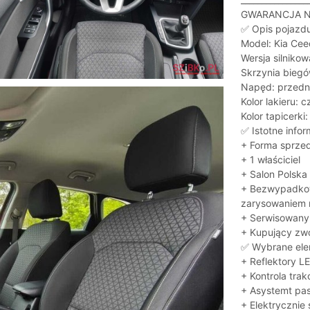
GWARANCJA N
✅ Opis pojazdu
Model: Kia Cee
Wersja silniko
Skrzynia bieg
Napęd: przedn
Kolor lakieru:
Kolor tapicerki
✅ Istotne infor
+ Forma sprze
+ 1 właściciel
+ Salon Polska
+ Bezwypadkow
zarysowaniem n
+ Serwisowan
+ Kupujący zwo
✅ Wybrane ele
+ Reflektory L
+ Kontrola trakc
+ Asystemt pa
+ Elektrycznie