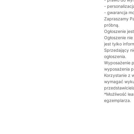
- personalizac
- gwarancja mo
Zapraszamy Pa
próbną.
Ogłoszenie jes
Ogłoszenie nie 
jest tylko info
Sprzedający ni
ogłoszenia.
Wyposażenie p
wyposażenia po
Korzystanie z
wymagać wykup
przedstawiciela
*Możliwość lea
egzemplarza.