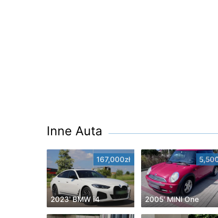
Inne Auta
167,000zł
5,500
2023' BMW i4
2005' MINI One