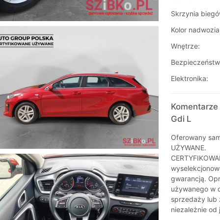
Skrzynia biegó
Kolor nadwozia
Wnętrze:
Bezpieczeństw
Elektronika:
Komentarze 
Gdi L
Oferowany sam
UŻYWANE.
CERTYFIKOWAN
wyselekcjonow
gwarancją. Op
używanego w d
sprzedaży lub
niezależnie od 
________________