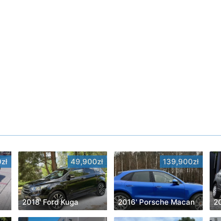
zł
49,900zł
139,900zł
2018' Ford Kuga
2016' Porsche Macan
2