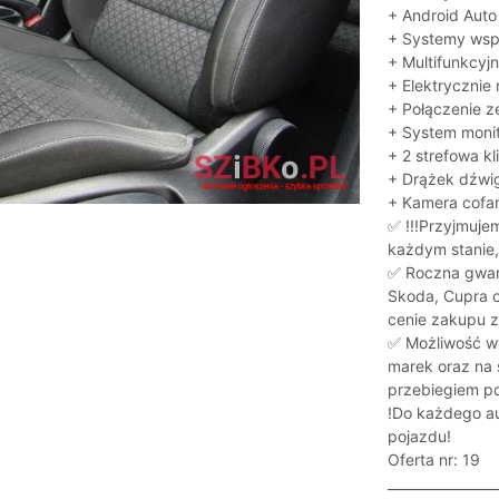
+ Android Auto
+ Systemy wsp
+ Multifunkcyj
+ Elektrycznie
+ Połączenie z
+ System monit
+ 2 strefowa k
+ Drążek dźwi
+ Kamera cofan
✅ !!!Przyjmuje
każdym stanie,
✅ Roczna gwar
Skoda, Cupra o
cenie zakupu z
✅ Możliwość wy
marek oraz na
przebiegiem po
!Do każdego aut
pojazdu!
Oferta nr: 19
________________