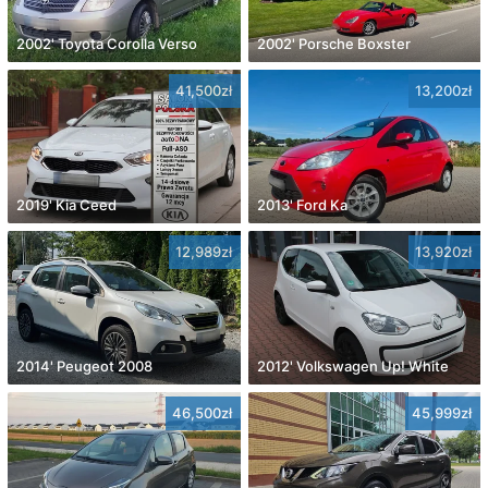
2002' Toyota Corolla Verso
2002' Porsche Boxster
41,500zł
13,200zł
2019' Kia Ceed
2013' Ford Ka
12,989zł
13,920zł
2014' Peugeot 2008
2012' Volkswagen Up! White
46,500zł
45,999zł