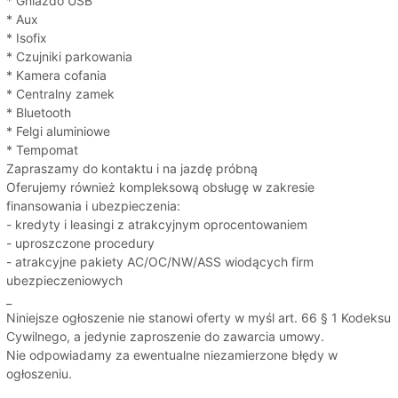
* Gniazdo USB
* Aux
* Isofix
* Czujniki parkowania
* Kamera cofania
* Centralny zamek
* Bluetooth
* Felgi aluminiowe
* Tempomat
Zapraszamy do kontaktu i na jazdę próbną
Oferujemy również kompleksową obsługę w zakresie
finansowania i ubezpieczenia:
- kredyty i leasingi z atrakcyjnym oprocentowaniem
- uproszczone procedury
- atrakcyjne pakiety AC/OC/NW/ASS wiodących firm
ubezpieczeniowych
_
Niniejsze ogłoszenie nie stanowi oferty w myśl art. 66 § 1 Kodeksu
Cywilnego, a jedynie zaproszenie do zawarcia umowy.
Nie odpowiadamy za ewentualne niezamierzone błędy w
ogłoszeniu.