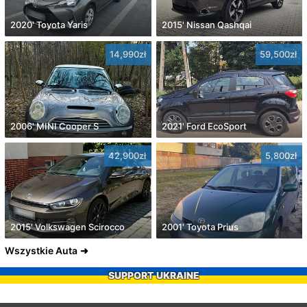
2020' Toyota Yaris
2015' Nissan Qashqai
14,990zł
59,500zł
2006' MINI Cooper S
2021' Ford EcoSport
42,900zł
5,800zł
2015' Volkswagen Scirocco
2001' Toyota Prius
Wszystkie Auta
SUPPORT UKRAINE