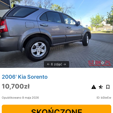
6 zdjęć
2006' Kia Sorento
10,700zł
Opublikowano 8 maja 2026
ID: bSteEw
SKOŃCZONE