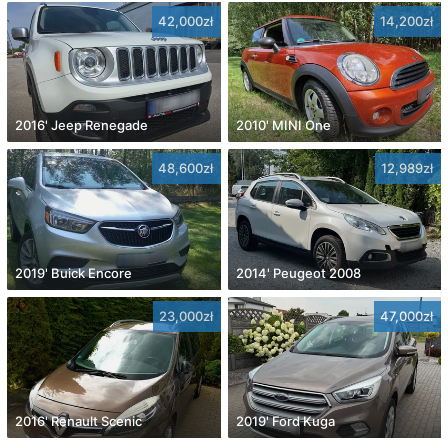
42,000zł
14,200zł
2016' Jeep Renegade
2010' MINI One
48,600zł
12,989zł
2019' Buick Encore
2014' Peugeot 2008
23,000zł
47,000zł
2016' Renault Scenic
2019' Ford Kuga