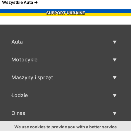
Wszystkie Auta
SUPPORT UKRAINE
Auta
Auta używane
Motocykle
Szybka sprzedaż aut
Motocykle używane
Maszyny i sprzęt
Sprzedaż motocykli
Maszyny i sprzęt używane
Łodzie
Sprzedaż maszyn i sprzętu
Łodzie używane
O nas
Sprzedaż łodzi
O nas
We use cookies to provide you with a better service