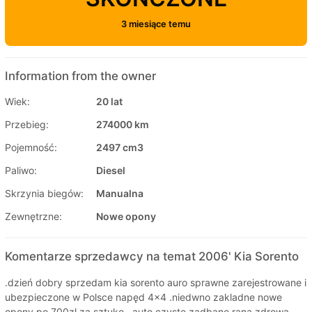
3 miesiące temu
Information from the owner
Wiek:
20 lat
Przebieg:
274000 km
Pojemność:
2497 cm3
Paliwo:
Diesel
Skrzynia biegów:
Manualna
Zewnętrzne:
Nowe opony
Komentarze sprzedawcy na temat 2006' Kia Sorento
.​​dzień dobry sprzedam kia sorento auro sprawne zarejestrowane i
ubezpieczone w Polsce napęd 4x4 .niedwno zakladne nowe
opony po 700zl za sztuke . ​auto czyste zadbane rana zdrowa .