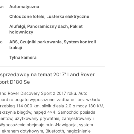
w:
Automatyczna
Chłodzone fotele, Lusterka elektryczne
Alufelgi, Panoramiczny dach, Pakiet
holowniczy
o:
ABS, Czujniki parkowania, System kontroli
trakcji
Tylna kamera
sprzedawcy na temat 2017' Land Rover
port D180 Se
nd Rover Discovery Sport z 2017 roku. Auto
bardzo bogato wyposażone, zadbane i bez wkładu
rzebieg 114 000 km, silnik diesla 2.0 o mocy 180 KM,
skrzynia biegów, napęd 4x4. Samochód posiada
ntów, użytkowany prywatnie, zarejestrowany i
Wyposażenie obejmuje m.in.:Nawigacja, system
z ekranem dotykowym, Bluetooth, nagłośnienie