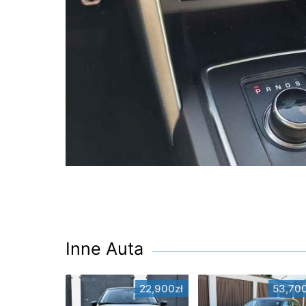
Inne Auta
22,900zł
53,700