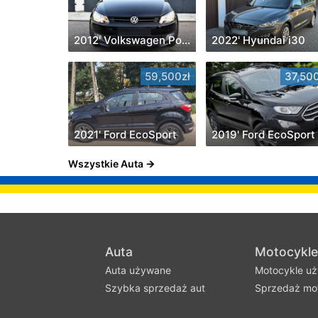
2012' Volkswagen Polo
2022' Hyundai i30
59,500zł
37,500
2021' Ford EcoSport
2019' Ford EcoSport
Wszystkie Auta
Auta
Motocykle
Auta używane
Motocykle u
Szybka sprzedaż aut
Sprzedaż mot