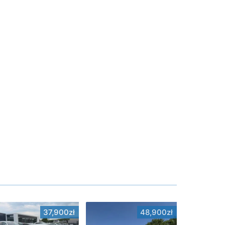
37,900zł
48,900zł