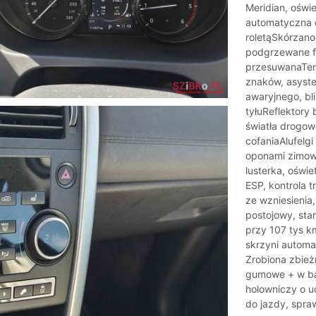
Meridian, oświ
automatyczna 
roletąSkórzano-
podgrzewane fot
przesuwanaTem
znaków, asyst
awaryjnego, bl
tyłuReflektory
światła drogow
cofaniaAlufelgi
oponami zimowy
lusterka, oświ
ESP, kontrola t
ze wzniesienia,
postojowy, sta
przy 107 tys km
skrzyni automat
Zrobiona zbieżn
gumowe + w bag
holowniczy o 
do jazdy, spra