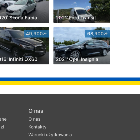
020' Skoda Fabia
2021' Ford Transit
49,900zł
68,900zł
16' Infiniti QX60
2021' Opel Insignia
O nas
ane
O nas
zi
Kontakty
Warunki użytkowania