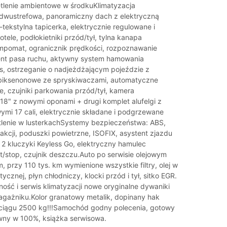
etlenie ambientowe w środkuKlimatyzacja
dwustrefowa, panoramiczny dach z elektryczną
tekstylna tapicerka, elektrycznie regulowane i
ele, podłokietniki przód/tył, tylna kanapa
pomat, ogranicznik prędkości, rozpoznawanie
ent pasa ruchu, aktywny system hamowania
is, ostrzeganie o nadjeżdżającym pojeździe z
 biksenonowe ze spryskiwaczami, automatyczne
e, czujniki parkowania przód/tył, kamera
 18" z nowymi oponami + drugi komplet alufelgi z
mi 17 cali, elektrycznie składane i podgrzewane
etlenie w lusterkachSystemy bezpieczeństwa: ABS,
rakcji, poduszki powietrzne, ISOFIX, asystent zjazdu
 2 kluczyki Keyless Go, elektryczny hamulec
rt/stop, czujnik deszczu.Auto po serwisie olejowym
, przy 110 tys. km wymienione wszystkie filtry, olej w
ycznej, płyn chłodniczy, klocki przód i tył, sitko EGR.
ość i serwis klimatyzacji nowe oryginalne dywaniki
ażniku.Kolor granatowy metalik, dopinany hak
uciągu 2500 kg!!!Samochód godny polecenia, gotowy
wny w 100%, książka serwisowa.