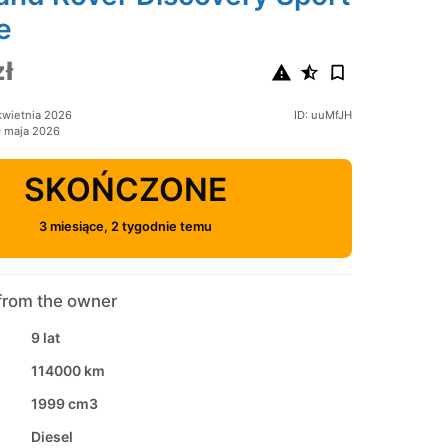
e
ł
kwietnia 2026
ID: uuMfJH
0 maja 2026
SKOŃCZONE
3 miesiące, 2 tygodnie temu
from the owner
9 lat
114000 km
1999 cm3
Diesel