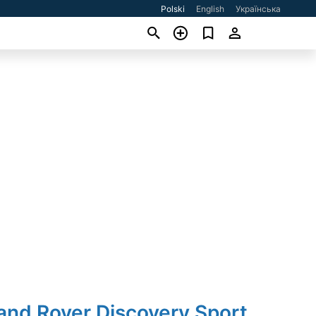
Polski
English
Українська
and Rover Discovery Sport