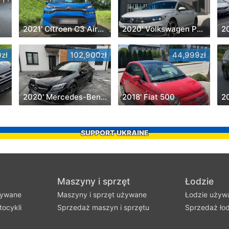
2021' Citroen C3 Aircross
2020' Volkswagen Passat
2
zł
102,900zł
44,999zł
2020' Mercedes-Benz C-Class
2018' Fiat 500
20
SUPPORT UKRAINE
Maszyny i sprzęt
Łodzie
żywane
Maszyny i sprzęt używane
Łodzie używ
ocykli
Sprzedaż maszyn i sprzętu
Sprzedaż łod