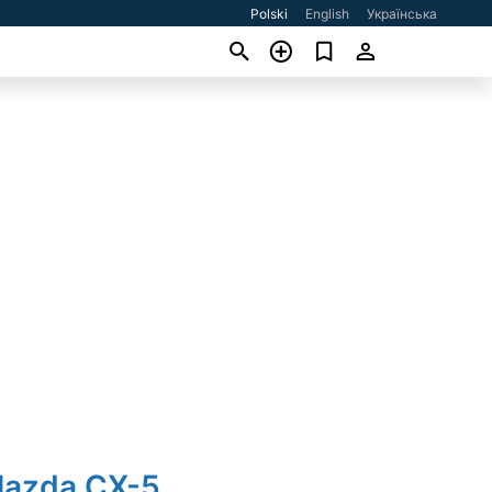
Polski
English
Українська
Mazda CX-5