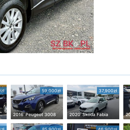
zł
59,000zł
37,900zł
Opel Grandland X
2016' Peugeot 3008
2020' Skoda Fabia
2
zł
85,900zł
46,900zł