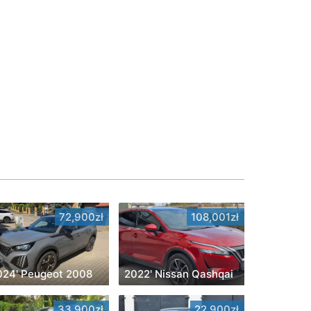
72,900zł
108,001zł
024' Peugeot 2008
2022' Nissan Qashqai
33,900zł
22,900zł