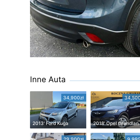
Inne Auta
34,900zł
34,500
2013' Ford Kuga
2018' 
29,900zł
9,999