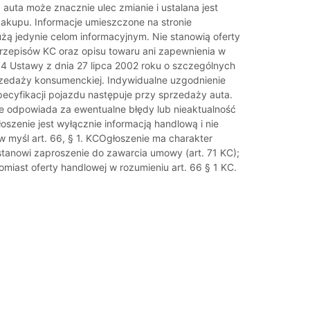
auta może znacznie ulec zmianie i ustalana jest
akupu. Informacje umieszczone na stronie
użą jedynie celom informacyjnym. Nie stanowią oferty
rzepisów KC oraz opisu towaru ani zapewnienia w
. 4 Ustawy z dnia 27 lipca 2002 roku o szczególnych
zedaży konsumenckiej. Indywidualne uzgodnienie
specyfikacji pojazdu następuje przy sprzedaży auta.
e odpowiada za ewentualne błędy lub nieaktualność
oszenie jest wyłącznie informacją handlową i nie
w myśl art. 66, § 1. KCOgłoszenie ma charakter
 stanowi zaproszenie do zawarcia umowy (art. 71 KC);
omiast oferty handlowej w rozumieniu art. 66 § 1 KC.