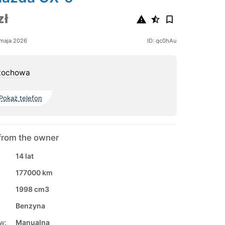
zł
maja 2026
ID: qc0hAu
tochowa
Pokaż telefon
from the owner
14 lat
177000 km
1998 cm3
Benzyna
w:
Manualna