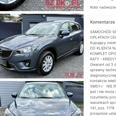
Kolor nadwozia
Komentarze 
SAMOCHÓD SP
OPŁATACH CE
Kupujący zwo
DO KLIENTA N
KOMPLET OPO
RATY - KREDY
Gwarant od 3
sprawny techni
diagnostyczne
kontakcie te
SMSY✓ NIE INT
jest i nie moż
rozumieniu prz
warunkach sprz
141, poz. 1176 
przepisów ustaw