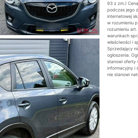
93 z zm.) Cena 
podczas jego z
internetowej sł
w rozumieniu p
rozumieniu art
warunkach spr
właściwości i 
Sprzedający ni
ogłoszenia. Ogł
stanowi oferty 
informacyjny i
nie stanowi nat