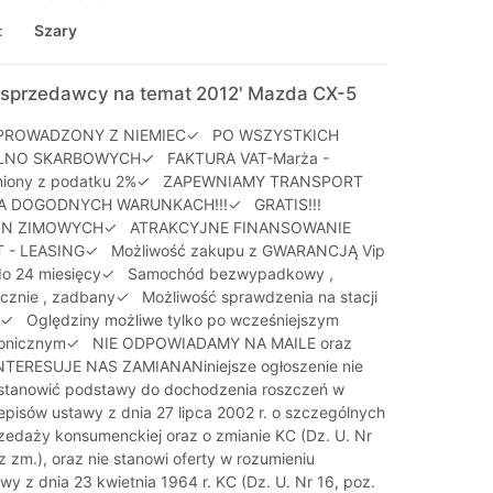
:
Szary
sprzedawcy na temat 2012' Mazda CX-5
ROWADZONY Z NIEMIEC✓ PO WSZYSTKICH
LNO SKARBOWYCH✓ FAKTURA VAT-Marża -
lniony z podatku 2%✓ ZAPEWNIAMY TRANSPORT
A DOGODNYCH WARUNKACH!!!✓ GRATIS!!!
N ZIMOWYCH✓ ATRAKCYJNE FINANSOWANIE
T - LEASING✓ Możliwość zakupu z GWARANCJĄ Vip
 do 24 miesięcy✓ Samochód bezwypadkowy ,
cznie , zadbany✓ Możliwość sprawdzenia na stacji
j✓ Oględziny możliwe tylko po wcześniejszym
lefonicznym✓ NIE ODPOWIADAMY NA MAILE oraz
ERESUJE NAS ZAMIANANiniejsze ogłoszenie nie
e stanowić podstawy do dochodzenia roszczeń w
episów ustawy z dnia 27 lipca 2002 r. o szczególnych
edaży konsumenckiej oraz o zmianie KC (Dz. U. Nr
z zm.), oraz nie stanowi oferty w rozumieniu
y z dnia 23 kwietnia 1964 r. KC (Dz. U. Nr 16, poz.