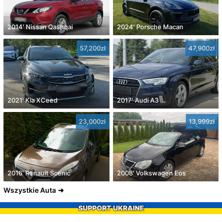
2014' Nissan Qashqai
2024' Porsche Macan
57,200zł
47,900zł
2021' Kia XCeed
2017' Audi A3
23,000zł
13,999zł
2016' Renault Scenic
2008' Volkswagen Eos
Wszystkie Auta
SUPPORT UKRAINE