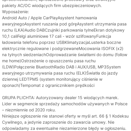
pakiety AC/OC wiodących firm ubezpieczeniowych.
Wyposażenie:
Android Auto / Apple CarPlayAsystent hamowania
awaryjnegoAsystent ruszania pod góręAsystent utrzymania pasa
ruchu (LKA)Audio DABCzujniki parkowania tylneEkran dotykowy
10,1 caliFelgi aluminiowe 17 cali - wzór szlifowanyFunkcja
ładowania telefonu poprzez USBKlimatyzacjaLusterka boczne
elektrycznie regulowane i podgrzewaneMocowania ISOFIX (x2)
na tylnych siedzeniachOdprowadzanie światłami do domu (follow
me home)Ostrzeżenie o opuszczeniu pasa ruchu
(LDW)Połączenie BluetoothRadio DAB i AUX/USB, MP3System
awaryjnego utrzymywania pasa ruchu (ELK)Światła do jazdy
dziennej LEDTPMS (system monitorujący ciśnienie w
oponach)Tempomat z ogranicznikiem prędkości
GRUPA PLICHTA: Autoryzowany dealer 15 wiodących marek.
Lider w segmencie sprzedaży samochodów używanych w Polsce
– niezmiennie od 2020 roku.
Niniejsze ogłoszenie nie stanowi oferty w myśl art. 66 § 1 Kodeksu
Cywilnego, a jedynie zaproszenie do zawarcia umowy. Nie
odpowiadamy za ewentualne niezamierzone błędy w ogłoszeniu.