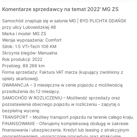
Komentarze sprzedawcy na temat 2022' MG ZS
Samochód znajduje się w salonie MG | BYD PLICHTA GDAŃSK
przy ulicy Lubowidzkiej 48
Marka i model: MG ZS
Wersja wyposażenia: Comfort
Silnik: 1.5 VTi-Tech 106 KM
Skrzynia biegów: Manualna
Rok produkcji: 2022
Przebieg: 89 266 km
Forma sprzedaży: Faktura VAT marża (kupujący zwolniony z
opłaty skarbowej).
GWARANCJA – 3 miesięczna w cenie pojazdu z możliwością
przedłużenia do 12 miesięcy.
SAMOCHÓD W ROZLICZENIU – Możliwość sprzedaży oraz
pozostawienia obecnego pojazdu w rozliczeniu - zapytaj o
bezpłatną wycenę.
TRANSPORT – Możliwy transport pojazdu na terenie całego kraju.
FINANSOWANIE - Oferujemy kompleksową obsługę w zakresie
finansowania i ubezpieczenia. Kredyt lub leasing z atrakcyjnym
oprocentowaniem, uproszczone procedury oraz atrakcyjne