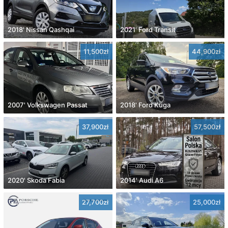
2018' Nissan Qashqai
2021' Ford Transit
11,500zł
44,900zł
2007' Volkswagen Passat
2018' Ford Kuga
37,900zł
57,500zł
2020' Skoda Fabia
2014' Audi A6
27,700zł
25,000zł