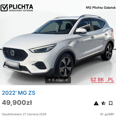
6 zdjęć
2022' MG ZS
49,900zł
Opublikowano 27 czerwca 2026
ID: gxl98P