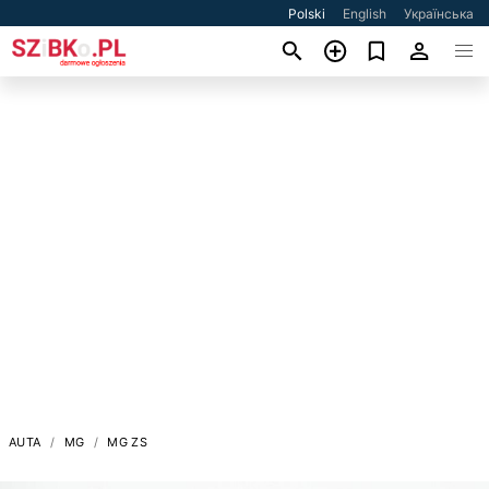
Polski
English
Українська
AUTA
MG
MG ZS