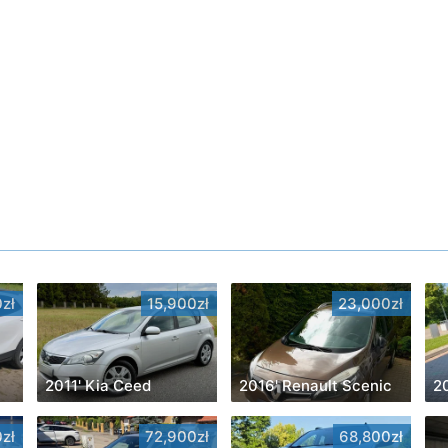
zł
15,900zł
23,000zł
2011' Kia Ceed
2016' Renault Scenic
2
zł
72,900zł
68,800zł