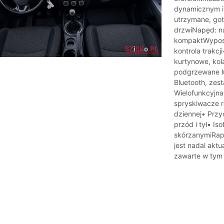
dynamicznym i
utrzymane, go
drzwiNapęd: na
kompaktWyposa
kontrola trakc
kurtynowe, kol
podgrzewane lu
Bluetooth, zes
Wielofunkcyjna
spryskiwacze r
dziennej• Przyc
przód i tył• Is
skórzanymiRapo
jest nadal aktu
zawarte w tym 