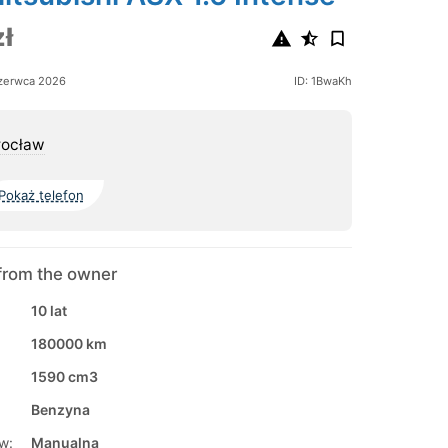
ł
zerwca 2026
ID: 1BwaKh
rocław
Pokaż telefon
from the owner
10 lat
180000 km
1590 cm3
Benzyna
w:
Manualna