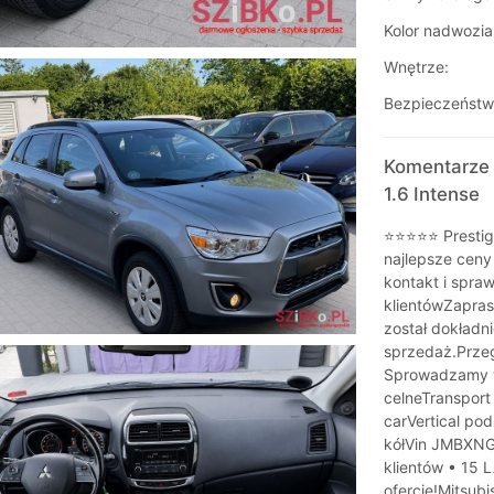
Kolor nadwozia
Wnętrze:
Bezpieczeństw
Komentarze 
1.6 Intense
⭐⭐⭐⭐⭐ Prestig
najlepsze ceny
kontakt i spra
klientówZapra
został dokładn
sprzedaż.Prze
Sprowadzamy w
celneTransport
carVertical po
kółVin JMBXNG
klientów • 15 
ofercie!Mitsubi