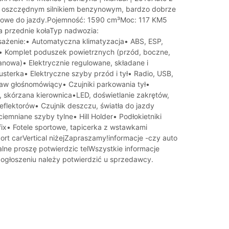
 oszczędnym silnikiem benzynowym, bardzo dobrze
towe do jazdy.Pojemność: 1590 cm³Moc: 117 KM5
 przednie kołaTyp nadwozia:
żenie:• Automatyczna klimatyzacja• ABS, ESP,
ji• Komplet poduszek powietrznych (przód, boczne,
anowa)• Elektrycznie regulowane, składane i
sterka• Elektryczne szyby przód i tył• Radio, USB,
taw głośnomówiący• Czujniki parkowania tył•
, skórzana kierownica•LED, doświetlanie zakrętów,
eflektorów• Czujnik deszczu, światła do jazdy
iemniane szyby tylne• Hill Holder• Podłokietniki
ofix• Fotele sportowe, tapicerka z wstawkami
rt carVertical niżejZapraszamy!informacje -czy auto
alne proszę potwierdzic telWszystkie informacje
ogłoszeniu należy potwierdzić u sprzedawcy.