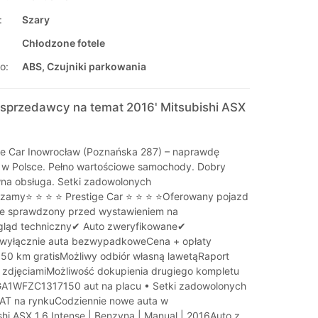
:
Szary
Chłodzone fotele
o:
ABS, Czujniki parkowania
sprzedawcy na temat 2016' Mitsubishi ASX
e Car Inowrocław (Poznańska 287) – naprawdę
 w Polsce. Pełno wartościowe samochody. Dobry
wna obsługa. Setki zadowolonych
szamy⭐ ⭐ ⭐ ⭐ Prestige Car ⭐ ⭐ ⭐ ⭐Oferowany pojazd
ie sprawdzony przed wystawieniem na
gląd techniczny✔ Auto zweryfikowane✔
yłącznie auta bezwypadkoweCena + opłaty
 50 km gratisMożliwy odbiór własną lawetąRaport
d zdjęciamiMożliwość dokupienia drugiego kompletu
A1WFZC1317150 aut na placu • Setki zadowolonych
LAT na rynkuCodziennie nowe auta w
shi ASX 1.6 Intense | Benzyna | Manual | 2016Auto z