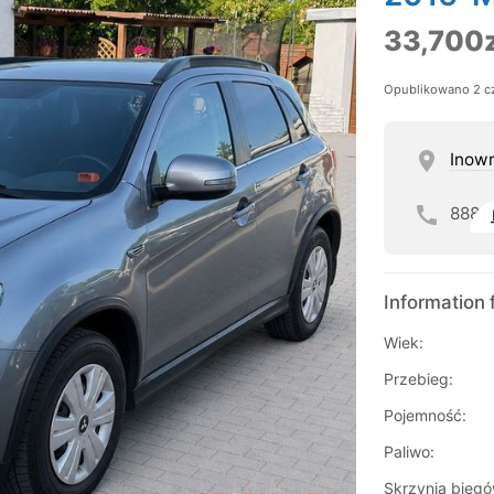
33,700z
Opublikowano 2 c
Inow
888
Information 
Wiek:
Przebieg:
Pojemność:
Paliwo:
Skrzynia biegó