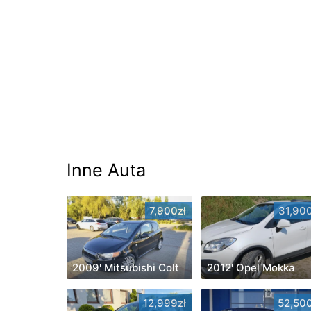
Inne Auta
7,900zł
31,900
2009' Mitsubishi Colt
2012' Opel Mokka
12,999zł
52,500