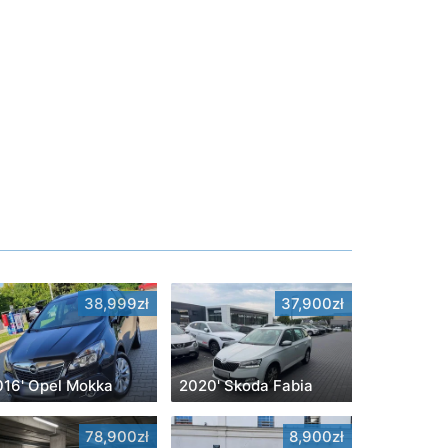
38,999zł
37,900zł
016' Opel Mokka
2020' Skoda Fabia
78,900zł
8,900zł