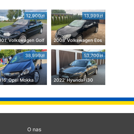
12,900zł
13,999zł
001' Volkswagen Golf
2008' Volkswagen Eos
38,999zł
53,700zł
016' Opel Mokka
2022' Hyundai i30
O nas