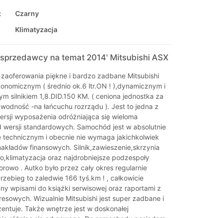
:
Czarny
Klimatyzacja
sprzedawcy na temat 2014' Mitsubishi ASX
aoferowania piękne i bardzo zadbane Mitsubishi
konomicznym ( średnio ok.6 ltr.ON ! ),dynamicznym i
 silnikiem 1,8.DID.150 KM. ( ceniona jednostka za
awodność -na łańcuchu rozrządu ). Jest to jedna z
rsji wyposażenia odróżniająca się wieloma
 wersji standardowych. Samochód jest w absolutnie
e technicznym i obecnie nie wymaga jakichkolwiek
kładów finansowych. Silnik,zawieszenie,skrzynia
o,klimatyzacja oraz najdrobniejsze podzespoły
orowo . Autko było przez cały okres regularnie
rzebieg to zaledwie 166 tyś.km ! , całkowicie
 wpisami do książki serwisowej oraz raportami z
esowych. Wizualnie Mitsubishi jest super zadbane i
zentuje. Także wnętrze jest w doskonałej