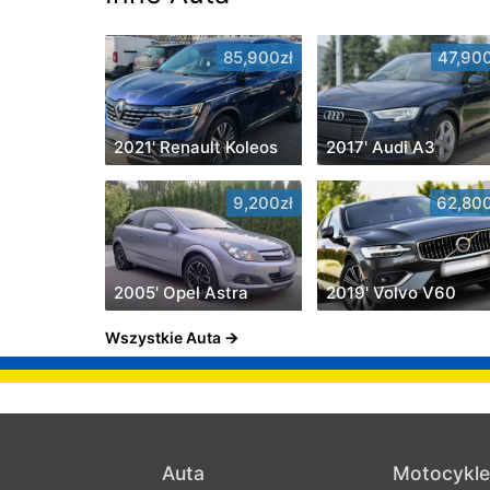
85,900zł
47,900
2021' Renault Koleos
2017' Audi A3
9,200zł
62,800
2005' Opel Astra
2019' Volvo V60
Wszystkie Auta
Auta
Motocykle