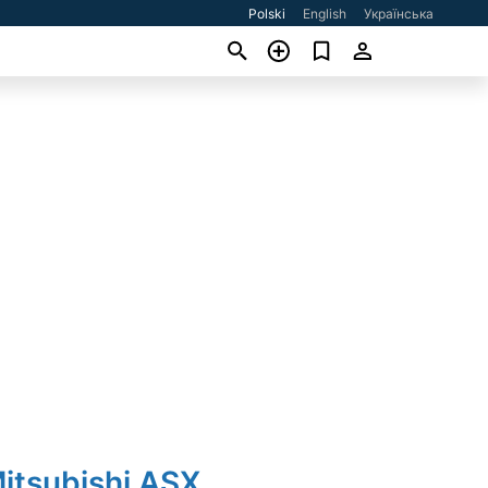
Polski
English
Українська
itsubishi ASX