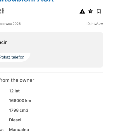
ł
czerwca 2026
ID: htvAJw
ecin
Pokaż telefon
from the owner
12 lat
166000 km
1798 cm3
Diesel
w:
Manualna