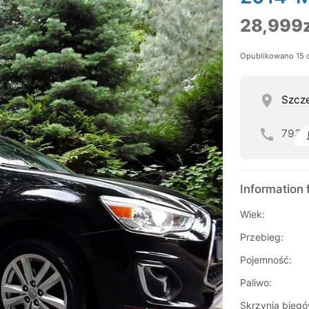
28,999z
Opublikowano 15 
Szcz
793
Information 
Wiek:
Przebieg:
Pojemność:
Paliwo:
Skrzynia biegó