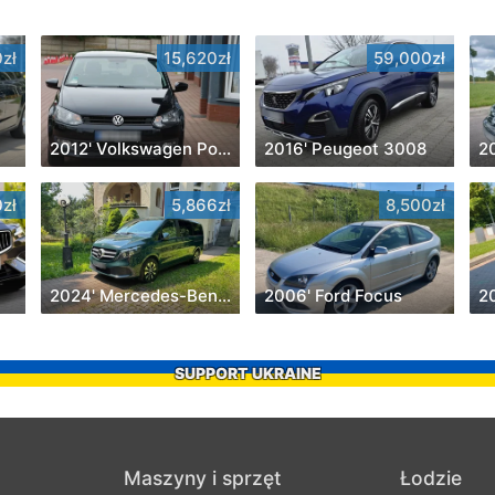
zł
15,620zł
59,000zł
2012' Volkswagen Polo
2016' Peugeot 3008
2
zł
5,866zł
8,500zł
2024' Mercedes-Benz Klasa V
2006' Ford Focus
2
SUPPORT UKRAINE
Maszyny i sprzęt
Łodzie