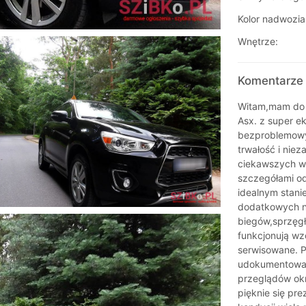
Kolor nadwozia
Wnętrze:
Komentarze 
Witam,mam do z
Asx. z super e
bezproblemowym
trwałość i niez
ciekawszych we
szczegółami od
idealnym stani
dodatkowych na
biegów,sprzęgł
funkcjonują wz
serwisowane. P
udokumentowany
przeglądów okr
pięknie się pre