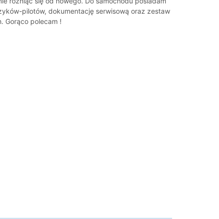
 nie różniąc się od nowego. Do samochodu posiadam
czyków-pilotów, dokumentację serwisową oraz zestaw
. Gorąco polecam !