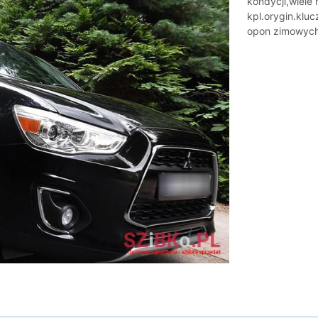
kondycji,wiele
kpl.orygin.klu
opon zimowych