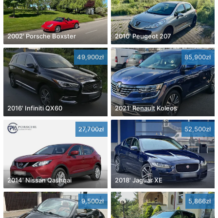
2002' Porsche Boxster
2010' Peugeot 207
49,900zł
85,900zł
2016' Infiniti QX60
2021' Renault Koleos
27,700zł
52,500zł
2014' Nissan Qashqai
2018' Jaguar XE
9,500zł
5,866zł