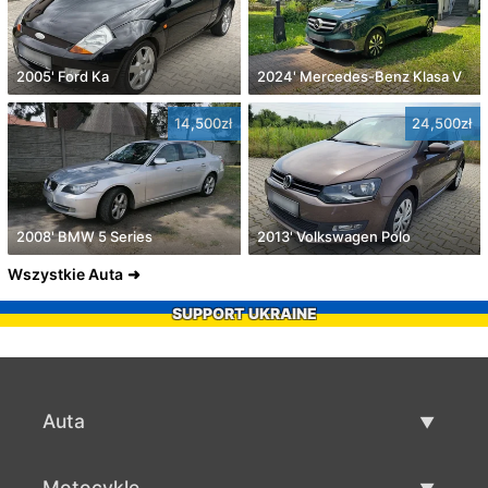
2005' Ford Ka
2024' Mercedes-Benz Klasa V
14,500zł
24,500zł
2008' BMW 5 Series
2013' Volkswagen Polo
Wszystkie Auta
SUPPORT UKRAINE
Auta
Auta używane
Motocykle