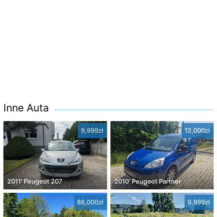
Inne Auta
9,999zł
12,000zł
2011' Peugeot 207
2010' Peugeot Partner
86,000zł
9,999zł