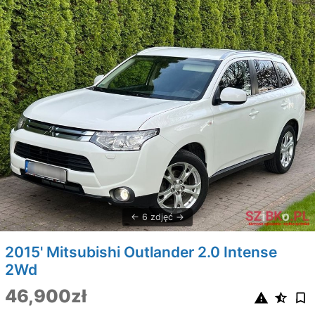
6 zdjęć
2015' Mitsubishi Outlander 2.0 Intense
2Wd
46,900zł