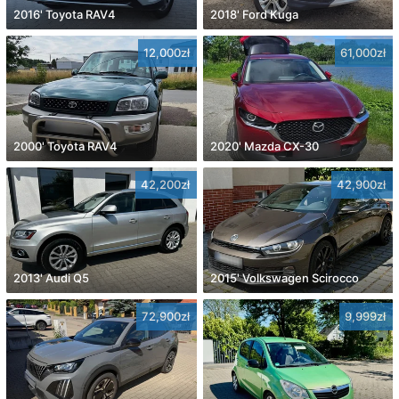
2016' Toyota RAV4
2018' Ford Kuga
12,000zł
61,000zł
2000' Toyota RAV4
2020' Mazda CX-30
42,200zł
42,900zł
2013' Audi Q5
2015' Volkswagen Scirocco
72,900zł
9,999zł