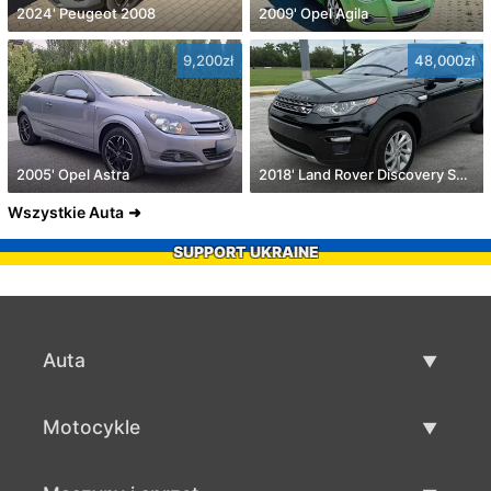
2024' Peugeot 2008
2009' Opel Agila
9,200zł
48,000zł
2005' Opel Astra
2018' Land Rover Discovery Sport
Wszystkie Auta
SUPPORT UKRAINE
Auta
Auta używane
Motocykle
Szybka sprzedaż aut
Motocykle używane