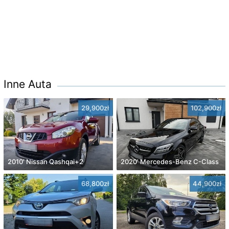
Inne Auta
29,900zł
102,900zł
2010' Nissan Qashqai+2
2020' Mercedes-Benz C-Class
68,800zł
44,900zł