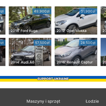
zł
49,900zł
31,900zł
e
2018' Ford Kuga
2012' Opel Mokka
2
zł
57,500zł
28,500zł
2014' Audi A6
2016' Renault Captur
20
SUPPORT UKRAINE
Maszyny i sprzęt
Łodzie