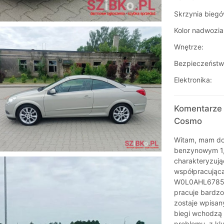
Skrzynia biegó
Kolor nadwozia
Wnętrze:
Bezpieczeństw
Elektronika:
Komentarze 
Cosmo
Witam, mam do 
benzynowym 1,
charakteryzują
współpracująca 
W0L0AHL678515
pracuje bardzo
zostaje wpisan
biegi wchodzą 
problemu, z kl