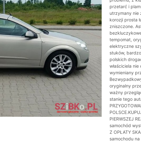
przetarć i pla
utrzymany nie 
korozji prosta
zniszczone. As
bezkluczykowe
tempomat, oryg
elektryczne sz
stuków, bardzo
polskich droga
właściciela nie
wymieniany prz
Bezwypadkowy!
oryginalny prz
ważny przeglą
stanie tego 
PRZYGOTOWAN
POLSCE.KUPU
PIERWSZEJ RE
samochód wys
Z OPŁATY SKAR
samochodu na 