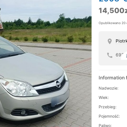
14,500z
Opublikowano 20 
Piotr
692
Information 
Nadwozie:
Wiek:
Przebieg:
Pojemność:
Paliwo: