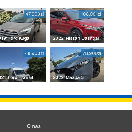
47,000zł
108,001zł
019' Ford Kuga
2022' Nissan Qashqai
48,900zł
78,900zł
21' Ford Transit
2022' Mazda 3
O nas