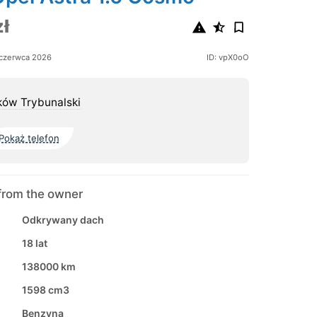
ł
czerwca 2026
ID: vpX0oO
ków Trybunalski
Pokaż telefon
from the owner
Odkrywany dach
18 lat
138000 km
1598 cm3
Benzyna