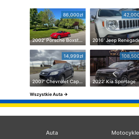
86,000zł
42,000
2002' Porsche Boxster
2016' Jeep Renegad
14,999zł
108,500
2007' Chevrolet Captiva
2022' Kia Sportage
Wszystkie Auta
Auta
Motocykle