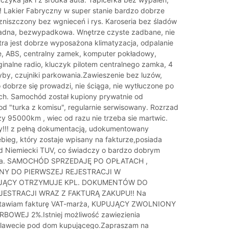
m! Lakier Fabryczny w super stanie bardzo dobrze
zniszczony bez wgnieceń i rys. Karoseria bez śladów
 ładna, bezwypadkowa. Wnętrze czyste zadbane, nie
tra ​jest dobrze wyposażona klimatyzacja, odpalanie
, ABS, centralny zamek, komputer pokładowy,
inalne radio, kluczyk pilotem centralnego zamka, 4
yby, czujniki parkowania.Zawieszenie bez luzów,
 dobrze się prowadzi, nie ściąga, nie wytłuczone po
ch. Samochód został kupiony prywatnie od
 od "turka z komisu", regularnie serwisowany. Rozrzad
y 95000km , wiec od razu nie trzeba sie martwic.
!! z pełną dokumentacją, udokumentowany
ebieg, który zostaje wpisany na fakturze,posiada
d Niemiecki TUV, co świadczy o bardzo dobrym
auta. SAMOCHÓD SPRZEDAJĘ PO OPŁATACH ,
Y DO PIERWSZEJ REJESTRACJI W
JĄCY OTRZYMUJE KPL. DOKUMENTÓW DO
JESTRACJI WRAZ Z FAKTURĄ ZAKUPU!! Na
tawiam fakturę VAT-marża, KUPUJĄCY ZWOLNIONY
BOWEJ 2%.Istniej możliwość zawiezienia
lawecie pod dom kupującego.Zapraszam na