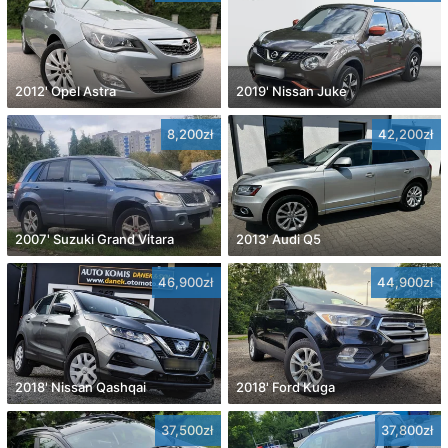
2012' Opel Astra
2019' Nissan Juke
8,200zł
42,200zł
2007' Suzuki Grand Vitara
2013' Audi Q5
46,900zł
44,900zł
2018' Nissan Qashqai
2018' Ford Kuga
37,500zł
37,800zł