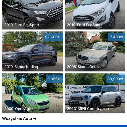
2019' Ford EcoSport
2019' Ford EcoSport
92,600zł
7,400zł
2019' Skoda Kodiaq
2008' Skoda Octavia
9,999zł
89,900zł
2009' Opel Agila
2023' MINI Countryman
Wszystkie Auta