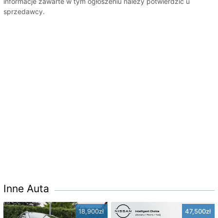
informacje zawarte w tym ogłoszeniu należy potwierdzić u
sprzedawcy.
Inne Auta
18,900zł
47,500zł