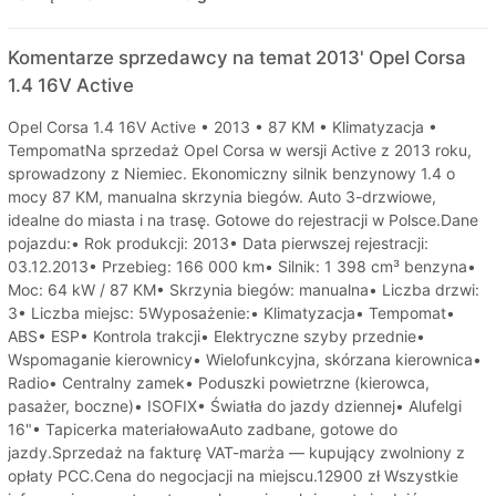
Komentarze sprzedawcy na temat 2013' Opel Corsa
1.4 16V Active
Opel Corsa 1.4 16V Active • 2013 • 87 KM • Klimatyzacja •
TempomatNa sprzedaż Opel Corsa w wersji Active z 2013 roku,
sprowadzony z Niemiec. Ekonomiczny silnik benzynowy 1.4 o
mocy 87 KM, manualna skrzynia biegów. Auto 3-drzwiowe,
idealne do miasta i na trasę. Gotowe do rejestracji w Polsce.Dane
pojazdu:• Rok produkcji: 2013• Data pierwszej rejestracji:
03.12.2013• Przebieg: 166 000 km• Silnik: 1 398 cm³ benzyna•
Moc: 64 kW / 87 KM• Skrzynia biegów: manualna• Liczba drzwi:
3• Liczba miejsc: 5Wyposażenie:• Klimatyzacja• Tempomat•
ABS• ESP• Kontrola trakcji• Elektryczne szyby przednie•
Wspomaganie kierownicy• Wielofunkcyjna, skórzana kierownica•
Radio• Centralny zamek• Poduszki powietrzne (kierowca,
pasażer, boczne)• ISOFIX• Światła do jazdy dziennej• Alufelgi
16"• Tapicerka materiałowaAuto zadbane, gotowe do
jazdy.Sprzedaż na fakturę VAT-marża — kupujący zwolniony z
opłaty PCC.Cena do negocjacji na miejscu.12900 zł Wszystkie