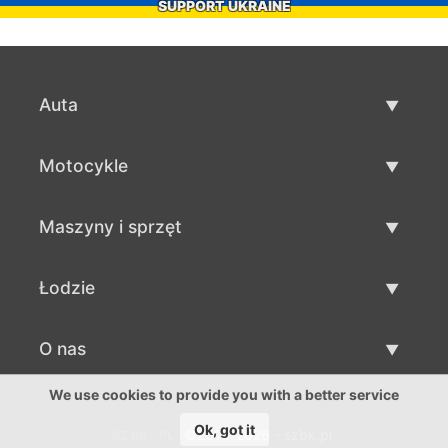
SUPPORT UKRAINE
Auta
Auta używane
Motocykle
Szybka sprzedaż aut
Motocykle używane
Maszyny i sprzęt
Sprzedaż motocykli
Maszyny i sprzęt używane
Łodzie
Sprzedaż maszyn i sprzętu
Łodzie używane
O nas
Sprzedaż łodzi
O nas
We use cookies to provide you with a better service
Ok, got it
©2016-2026 - szbk.pl
Kontakty