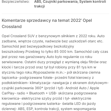
Bezpieczeństwo:
ABS, Czujniki parkowania, System kontroli
trakcji
Komentarze sprzedawcy na temat 2022' Opel
Crossland
Opel Crossland SUV z benzynowym silnikiem z 2022 roku. Auto
zadbane, wnętrze czyste, nadwozie bez uszkodzeń otarc etc.
Samochód jest bezwypadkowy bezkolizyjny
bezszkodowy.Przebieg to tylko 85 000 km. Samochód caly czas
jest przez nas garażowany.Auto bylo regularnie co roku
serwisowane. Ostatni duzy przegląd z wymianą oleju filtrów oraz
klocki i tarcze przod oraz tył był robiony przy 81 tys km w
styczniu tego roku.Wyposażenie m.in.:- pół skórzana ciemna
tapicerka- podgrzewane fotele- przedni fotel kierowcy z
podłokietnikiem- klimatyzacja- nawigacja z ekranem dotykowym-
czujniki parkowania 360* (przód i tył)- Android Auto / Apple
CarPlay- radio + Bluetooth + USB- skórzana podgrzewana
kierownica- elektryczne szyby przód i tył- elektrycznie
regulowane i podgrzewane lusterka- światła LED do jazdy
dziennej- ABS, ESP, kontrola trakcji, system wspomagania