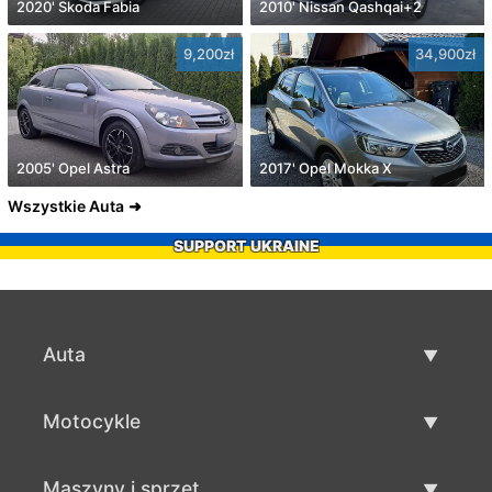
2020' Skoda Fabia
2010' Nissan Qashqai+2
9,200zł
34,900zł
2005' Opel Astra
2017' Opel Mokka X
Wszystkie Auta
SUPPORT UKRAINE
Auta
Auta używane
Motocykle
Szybka sprzedaż aut
Motocykle używane
Maszyny i sprzęt