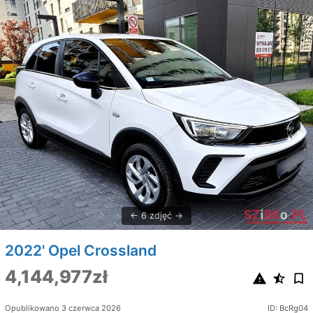
6 zdjęć
2022' Opel Crossland
4,144,977zł
Opublikowano 3 czerwca 2026
ID: BcRg04