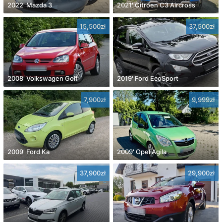
2022' Mazda 3
2021' Citroen C3 Aircross
15,500zł
37,500zł
2008' Volkswagen Golf
2019' Ford EcoSport
7,900zł
9,999zł
2009' Ford Ka
2009' Opel Agila
37,900zł
29,900zł