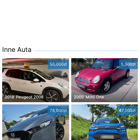
Inne Auta
50,000zł
5,500zł
2018' Peugeot 2008
2005' MINI One
78,900zł
47,500zł