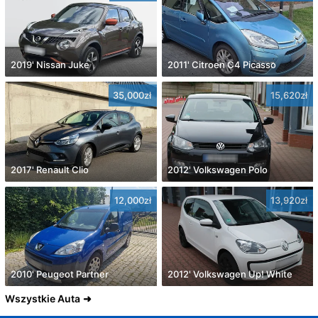
2019' Nissan Juke
2011' Citroen C4 Picasso
35,000zł
15,620zł
2017' Renault Clio
2012' Volkswagen Polo
12,000zł
13,920zł
2010' Peugeot Partner
2012' Volkswagen Up! White
Wszystkie Auta