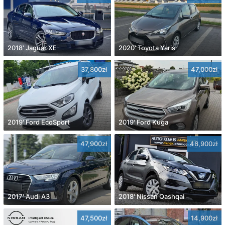
2018' Jaguar XE
2020' Toyota Yaris
37,800zł
47,000zł
2019' Ford EcoSport
2019' Ford Kuga
47,900zł
46,900zł
2017' Audi A3
2018' Nissan Qashqai
47,500zł
14,900zł