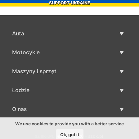
SUPPORT UKRAINE
Auta
Auta używane
Motocykle
Szybka sprzedaż aut
Motocykle używane
Maszyny i sprzęt
Sprzedaż motocykli
Maszyny i sprzęt używane
Łodzie
Sprzedaż maszyn i sprzętu
Łodzie używane
O nas
Sprzedaż łodzi
O nas
We use cookies to provide you with a better service
Ok, got it
©2016-2026 - szbk.pl
Kontakty