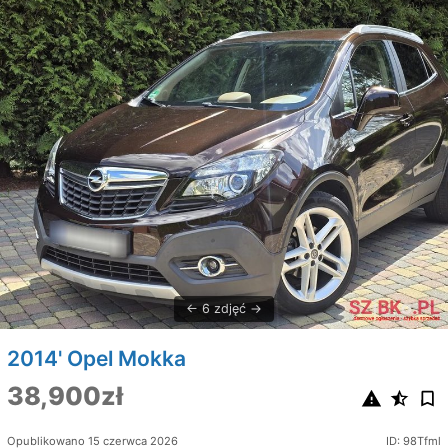
6 zdjęć
2014' Opel Mokka
38,900zł
Opublikowano 15 czerwca 2026
ID: 98Tfml