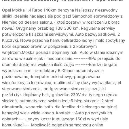
Opel Mokka 1.4Turbo 140km benzyna Najlepszy niezawodny
silnik! Idealnie nadająca się pod gaz! Samochód sprowadzony z
Niemiec od dealera salonu, ( ktoś zostawił w rozliczeniu biorąc
nowe.) Oryginalny przebieg 138 330 km. Regularne serwisy
potwierdzone książkami serwisowymi. Auto bezwypadkowe. 2
Kluczyki. Nowe przednie hamulce!Bardzo ładny i mało spotykany
kolor espresso brown w połączeniu z 2 kolorowym
wnętrzem.Mokka posiada dopinany hak. Auto w stanie idealnym
zarówno wizualnie jak i mechanicznie.---------!!Po przejściu do
otomoto dostępna większa ilość zdjęć --------Bardzo bogate
wyposażenie m.in:-reflektory Bi-Xenon automatycznie
poziomowane,-komputer pokładowy,-podgrzewana
wielofunkcyjna kierownica,-multimedialny duży wyświetlacz,-el
sterowane siedzenia,-podgrzewane siedzenia,-czujniki
przód+tył,-dopinany hak,-gniazdko 230V dla tylnego rzędzu
siedzeń,-automatyczne światła led,-6 bieg skrzynia-2 stref
climatronik,-wsparcie Isofix dla fotelika dziecięcego na tylnej
kanapie,i wiele wiele innych..kontakt --Auto po wszystkich
opłatach----Jedyny koszt kupującego 160zł w wydziale
komunikacji----Możliwość oględzin samochodu online