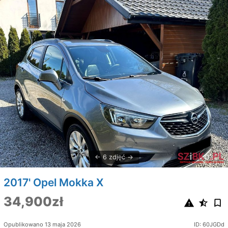
6 zdjęć
2017' Opel Mokka X
34,900zł
Opublikowano 13 maja 2026
ID: 60JGDd