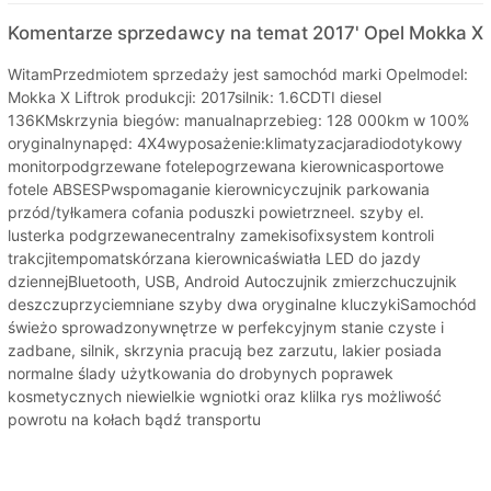
Komentarze sprzedawcy na temat 2017' Opel Mokka X
WitamPrzedmiotem sprzedaży jest samochód marki Opelmodel:
Mokka X Liftrok produkcji: 2017silnik: 1.6CDTI diesel
136KMskrzynia biegów: manualnaprzebieg: 128 000km w 100%
oryginalnynapęd: 4X4wyposażenie:klimatyzacjaradiodotykowy
monitorpodgrzewane fotelepogrzewana kierownicasportowe
fotele ABSESPwspomaganie kierownicyczujnik parkowania
przód/tyłkamera cofania poduszki powietrzneel. szyby el.
lusterka podgrzewanecentralny zamekisofixsystem kontroli
trakcjitempomatskórzana kierownicaświatła LED do jazdy
dziennejBluetooth, USB, Android Autoczujnik zmierzchuczujnik
deszczuprzyciemniane szyby dwa oryginalne kluczykiSamochód
świeżo sprowadzonywnętrze w perfekcyjnym stanie czyste i
zadbane, silnik, skrzynia pracują bez zarzutu, lakier posiada
normalne ślady użytkowania do drobynych poprawek
kosmetycznych niewielkie wgniotki oraz klilka rys możliwość
powrotu na kołach bądź transportu