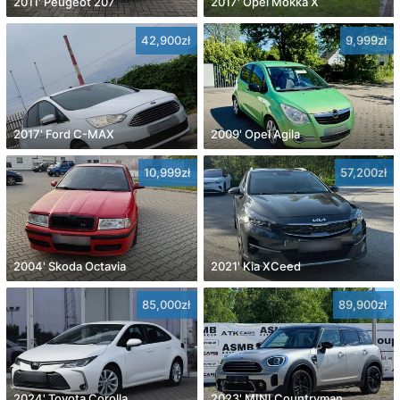
2011' Peugeot 207
2017' Opel Mokka X
42,900zł
9,999zł
2017' Ford C-MAX
2009' Opel Agila
10,999zł
57,200zł
2004' Skoda Octavia
2021' Kia XCeed
85,000zł
89,900zł
2024' Toyota Corolla
2023' MINI Countryman