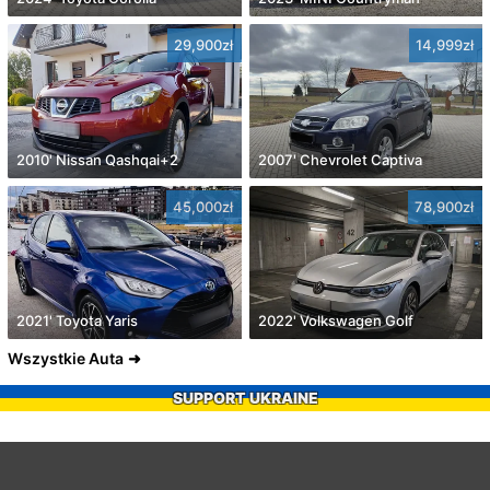
29,900zł
14,999zł
2010' Nissan Qashqai+2
2007' Chevrolet Captiva
45,000zł
78,900zł
2021' Toyota Yaris
2022' Volkswagen Golf
Wszystkie Auta
SUPPORT UKRAINE