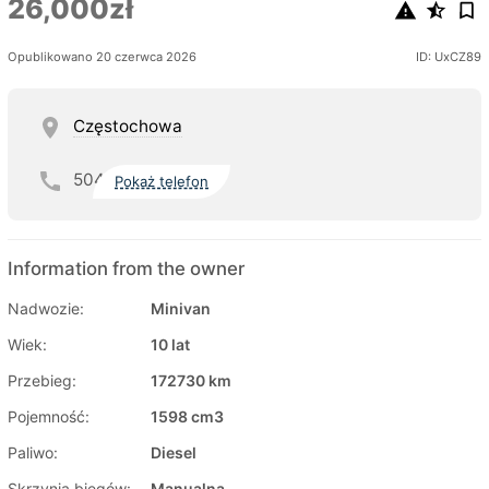
26,000zł
Opublikowano 20 czerwca 2026
ID: UxCZ89
Częstochowa
504
Pokaż telefon
Information from the owner
Nadwozie:
Minivan
Wiek:
10 lat
Przebieg:
172730 km
Pojemność:
1598 cm3
Paliwo:
Diesel
Skrzynia biegów:
Manualna