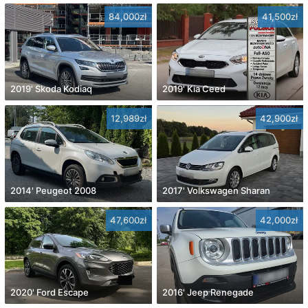
84,000zł
41,500zł
2019' Skoda Kodiaq
2019' Kia Ceed
12,989zł
42,900zł
2014' Peugeot 2008
2017' Volkswagen Sharan
47,600zł
42,000zł
2020' Ford Escape
2016' Jeep Renegade