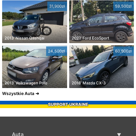
31,900zł
59,500zł
2013' Nissan Qashqai
2021' Ford EcoSport
24,500zł
60,900zł
2013' Volkswagen Polo
2018' Mazda CX-3
Wszystkie Auta
SUPPORT UKRAINE
Auta