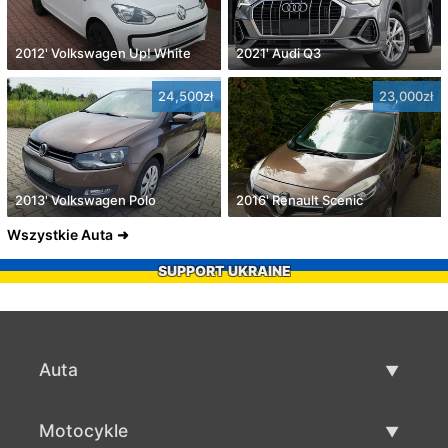
2012' Volkswagen Up! White
2021' Audi Q3
24,500zł
23,000zł
2013' Volkswagen Polo
2016' Renault Scenic
Wszystkie Auta
SUPPORT UKRAINE
Auta
Auta używane
Motocykle