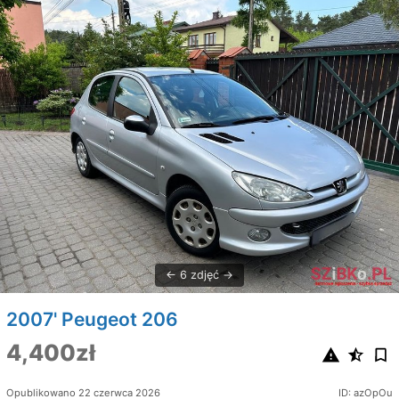
6 zdjęć
2007' Peugeot 206
4,400zł
Opublikowano 22 czerwca 2026
ID: azOpOu