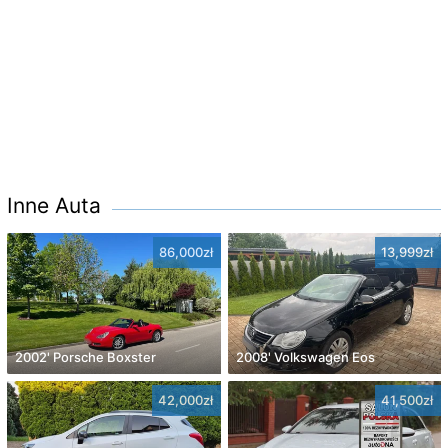
Inne Auta
86,000zł
13,999zł
2002' Porsche Boxster
2008' Volkswagen Eos
42,000zł
41,500zł