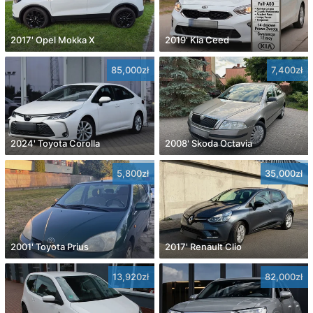
2017' Opel Mokka X
2019' Kia Ceed
85,000zł
7,400zł
2024' Toyota Corolla
2008' Skoda Octavia
5,800zł
35,000zł
2001' Toyota Prius
2017' Renault Clio
13,920zł
82,000zł