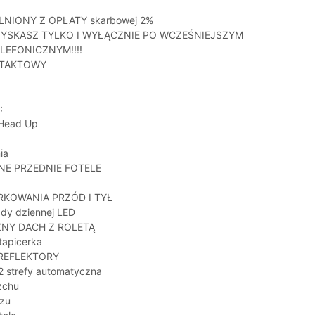
LNIONY Z OPŁATY skarbowej 2%
ZYSKASZ TYLKO I WYŁĄCZNIE PO WCZEŚNIEJSZYM
LEFONICZNYM!!!!
NTAKTOWY
:
 Head Up
ia
NE PRZEDNIE FOTELE
ARKOWANIA PRZÓD I TYŁ
zdy dziennej LED
ZNY DACH Z ROLETĄ
tapicerka
REFLEKTORY
 2 strefy automatyczna
zchu
czu