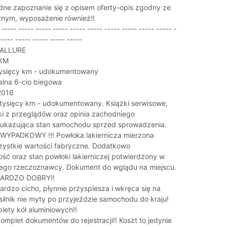
dne zapoznanie się z opisem oferty-opis zgodny ze
znym, wyposażenie również!!
 ----- ----- ----- ----- ----- ----- ----- ----- ----- ----- -
----- ----- ----- ----- -----
 ALLURE
 KM
tysięcy km - udokumentowany
lna 6-cio biegowa
2016
tysięcy km - udokumentowany. Książki serwisowe,
ki z przeglądów oraz opinia zachodniego
ukazująca stan samochodu sprzed sprowadzenia.
YPADKOWY !!! Powłoka lakiernicza mierzona
zystkie wartości fabryczne. Dodatkowo
 oraz stan powłoki lakierniczej potwierdzony w
iego rzeczoznawcy. Dokument do wglądu na miejscu.
BARDZO DOBRY!!
bardzo cicho, płynnie przyspiesza i wkręca się na
silnik nie myty po przyjeździe samochodu do kraju!
lety kół aluminiowych!!
omplet dokumentów do rejestracji!! Koszt to jedynie