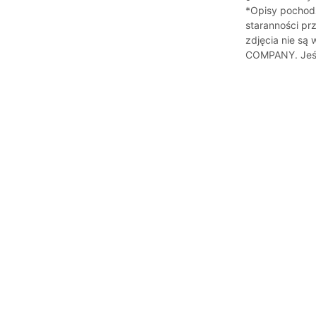
*Opisy pochod
staranności pr
zdjęcia nie s
COMPANY. Jeśli