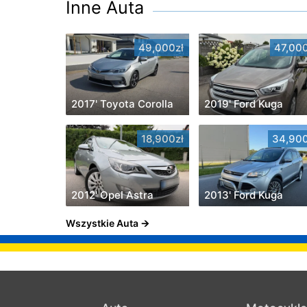
Inne Auta
49,000zł
47,000
2017' Toyota Corolla
2019' Ford Kuga
18,900zł
34,900
2012' Opel Astra
2013' Ford Kuga
Wszystkie Auta