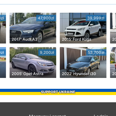
zł
47,900zł
39,999zł
2017' Audi A3
2015' Ford Kuga
zł
9,200zł
53,700zł
2005' Opel Astra
2022' Hyundai i30
SUPPORT UKRAINE