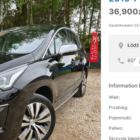
36,900
Opublikowano 23 
Łódź
609
Information 
Wiek:
Przebieg:
Pojemność:
Paliwo:
Skrzynia biegó