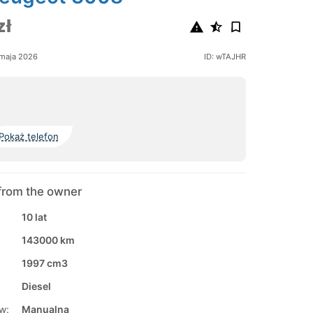
zł
maja 2026
ID: wTAJHR
Pokaż telefon
from the owner
10 lat
143000 km
1997 cm3
Diesel
w:
Manualna