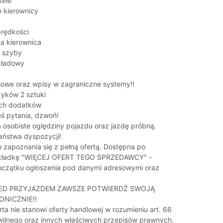
tele
o kierownicy
prędkości
na kierownica
e szyby
kładowy
isowe oraz wpisy w zagraniczne systemy!!
zyków 2 sztuki
ych dodatków
eś pytania, dzwoń!
osobiste oględziny pojazdu oraz jazdę próbną.
aństwa dyspozycji!
zapoznania się z pełną ofertą. Dostępna po
zakładkę "WIĘCEJ OFERT TEGO SPRZEDAWCY" -
oczątku ogłoszenia pod danymi adresowymi oraz
RZED PRZYJAZDEM ZAWSZE POTWIERDŹ SWOJĄ
ONICZNIE!!
ta nie stanowi oferty handlowej w rozumieniu art. 66
ilnego oraz innych właściwych przepisów prawnych.