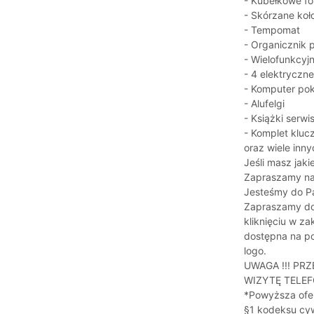
- Kubełkowe fo
- Skórzane koł
- Tempomat
- Organicznik 
- Wielofunkcyj
- 4 elektryczn
- Komputer po
- Alufelgi
- Książki serw
- Komplet kluc
oraz wiele inn
Jeśli masz jaki
Zapraszamy na 
Jesteśmy do P
Zapraszamy do 
kliknięciu w 
dostępna na p
logo.
UWAGA !!! P
WIZYTĘ TELEF
*Powyższa ofer
§1 kodeksu cyw