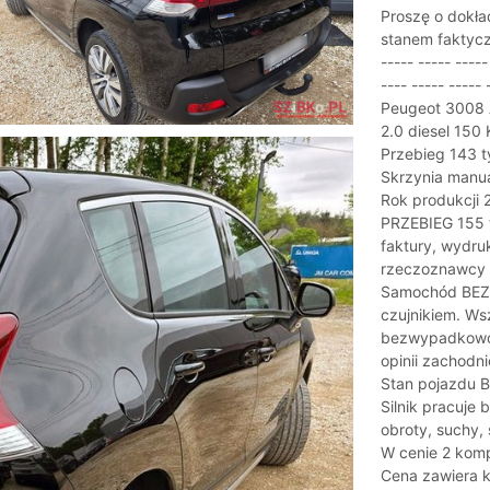
Proszę o dokła
stanem faktyc
----- ----- -----
---- ----- ----- 
Peugeot 3008
2.0 diesel 150
Przebieg 143 
Skrzynia manua
Rok produkcji 
PRZEBIEG 155 
faktury, wydru
rzeczoznawcy 
Samochód BEZW
czujnikiem. Ws
bezwypadkowość
opinii zachodn
Stan pojazdu 
Silnik pracuje 
obroty, suchy, 
W cenie 2 komp
Cena zawiera k