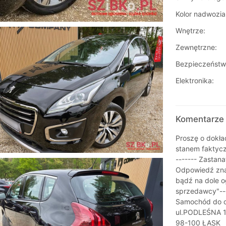
Kolor nadwozia
Wnętrze:
Zewnętrzne:
Bezpieczeństw
Elektronika:
Komentarze 
Proszę o dokła
stanem faktyc
------- Zastana
Odpowiedź zna
bądź na dole o
sprzedawcy"---
Samochód do o
ul.PODLEŚNA 1
98-100 ŁASK