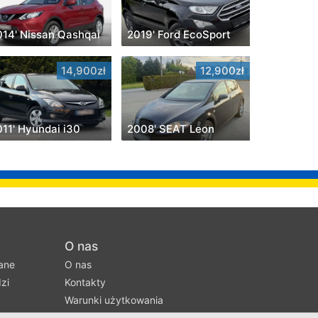
014' Nissan Qashqai
2019' Ford EcoSport
14,900zł
12,900zł
011' Hyundai i30
2008' SEAT Leon
O nas
ane
O nas
zi
Kontakty
Warunki użytkowania