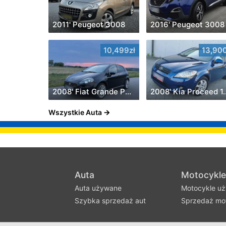
2011' Peugeot 3008
2016' Peugeot 3008
10,499zł
13,900
2008' Fiat Grande Punto
2008
Wszystkie Auta
Auta
Motocykle
Auta używane
Motocykle u
Szybka sprzedaż aut
Sprzedaż mot