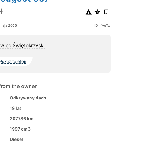
ł
maja 2026
ID: YAeTxi
wiec Świętokrzyski
Pokaż telefon
from the owner
Odkrywany dach
19 lat
207786 km
1997 cm3
Diesel