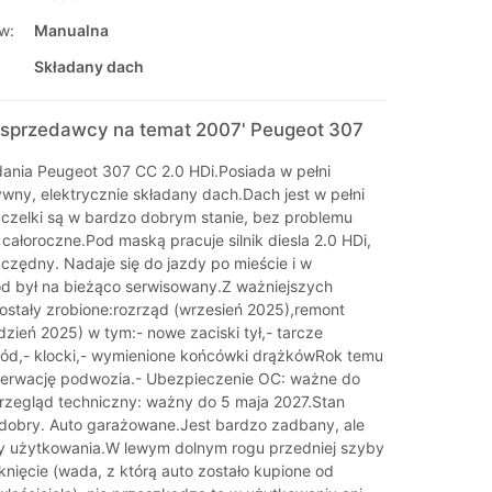
w:
Manualna
Składany dach
sprzedawcy na temat 2007' Peugeot 307
nia Peugeot 307 CC 2.0 HDi.Posiada w pełni
ywny, elektrycznie składany dach.Dach jest w pełni
zczelki są w bardzo dobrym stanie, bez problemu
 całoroczne.Pod maską pracuje silnik diesla 2.0 HDi,
zczędny. Nadaje się do jazdy po mieście i w
d był na bieżąco serwisowany.Z ważniejszych
zostały zrobione:rozrząd (wrzesień 2025),remont
zień 2025) w tym:- nowe zaciski tył,- tarcze
ód,- klocki,- wymienione końcówki drążkówRok temu
serwację podwozia.- Ubezpieczenie OC: ważne do
Przegląd techniczny: ważny do 5 maja 2027.Stan
 dobry. Auto garażowane.Jest bardzo zadbany, ale
dy użytkowania.W lewym dolnym rogu przedniej szyby
knięcie (wada, z którą auto zostało kupione od