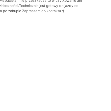
łaściciela), nie przeszkadza to w użytkowaniu ani
widoczności.Technicznie jest gotowy do jazdy od
a po zakupie.Zapraszam do kontaktu :)