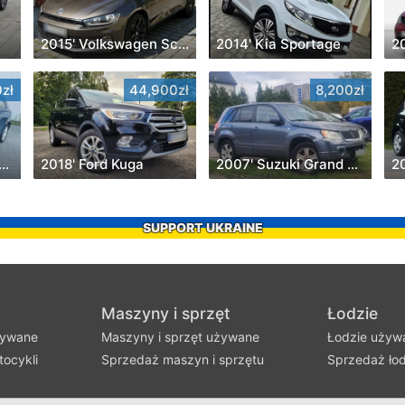
2015' Volkswagen Scirocco
2014' Kia Sportage
2
zł
44,900zł
8,200zł
' Kia Proceed 1.4 Optimum +
2018' Ford Kuga
2007' Suzuki Grand Vitara
2
SUPPORT UKRAINE
Maszyny i sprzęt
Łodzie
żywane
Maszyny i sprzęt używane
Łodzie używ
ocykli
Sprzedaż maszyn i sprzętu
Sprzedaż łod