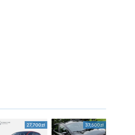
27,700zł
37,500zł