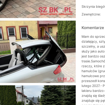
Skrzynia biegó
Zewnętrzne:
Komentarze 
Mam do sprzeda
działający, szt
szczelny, a us
służy jako auto
jest bardzo os
trasie.Samochó
rzeczy, które 
hamulców (grud
hamulcowe prz
przeszedł kon
lutego 2027.- 
lakieru bardzo
znajdą się śla
znajduje się pę