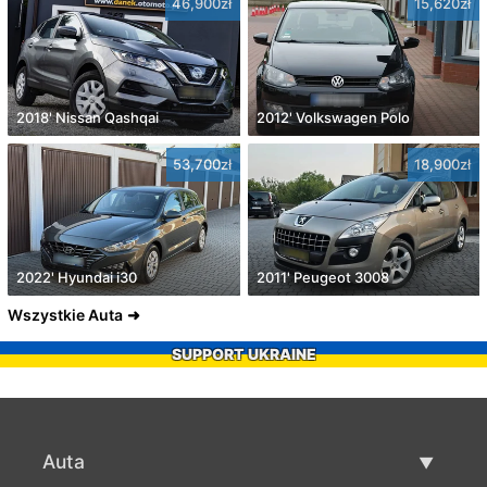
46,900zł
15,620zł
2018' Nissan Qashqai
2012' Volkswagen Polo
53,700zł
18,900zł
2022' Hyundai i30
2011' Peugeot 3008
Wszystkie Auta
SUPPORT UKRAINE
Auta