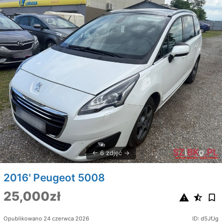
6 zdjęć
2016' Peugeot 5008
25,000zł
Opublikowano 24 czerwca 2026
ID: d5JfJg