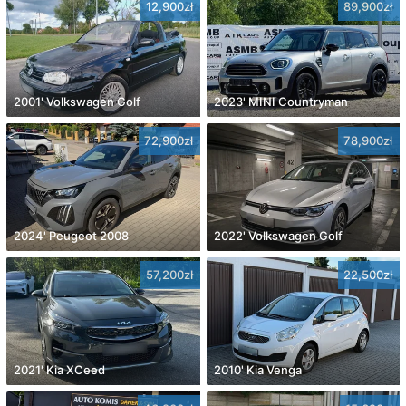
12,900zł
89,900zł
2001' Volkswagen Golf
2023' MINI Countryman
72,900zł
78,900zł
2024' Peugeot 2008
2022' Volkswagen Golf
57,200zł
22,500zł
2021' Kia XCeed
2010' Kia Venga