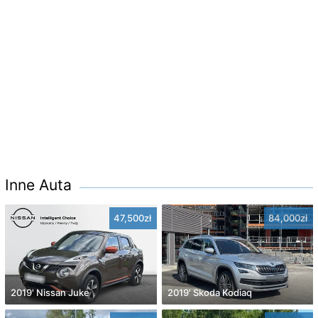
Inne Auta
47,500zł
84,000zł
2019' Nissan Juke
2019' Skoda Kodiaq