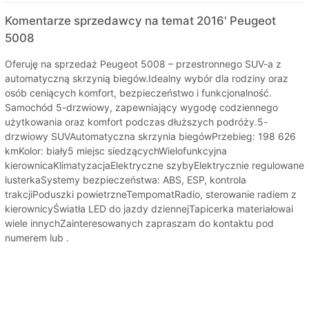
Komentarze sprzedawcy na temat 2016' Peugeot
5008
Oferuję na sprzedaż Peugeot 5008 – przestronnego SUV-a z
automatyczną skrzynią biegów.Idealny wybór dla rodziny oraz
osób ceniących komfort, bezpieczeństwo i funkcjonalność.
Samochód 5-drzwiowy, zapewniający wygodę codziennego
użytkowania oraz komfort podczas dłuższych podróży.5-
drzwiowy SUVAutomatyczna skrzynia biegówPrzebieg: 198 626
kmKolor: biały5 miejsc siedzącychWielofunkcyjna
kierownicaKlimatyzacjaElektryczne szybyElektrycznie regulowane
lusterkaSystemy bezpieczeństwa: ABS, ESP, kontrola
trakcjiPoduszki powietrzneTempomatRadio, sterowanie radiem z
kierownicyŚwiatła LED do jazdy dziennejTapicerka materiałowai
wiele innychZainteresowanych zapraszam do kontaktu pod
numerem lub .