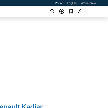
Polski
English
Українська
enault Kadjar