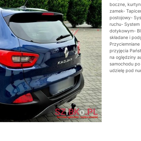
boczne, kurtyn
zamek- Tapicer
postojowy- Sy
ruchu- System
dotykowym- Blu
składane i pod
Przyciemniane s
przyjęcia Pańs
na oględziny a
samochodu po z
udzielę pod nu