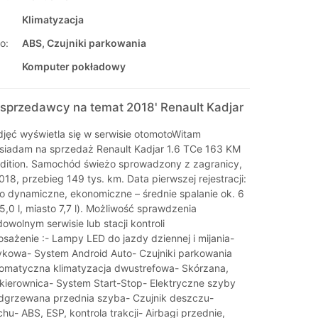
Klimatyzacja
o:
ABS, Czujniki parkowania
Komputer pokładowy
sprzedawcy na temat 2018' Renault Kadjar
zdjęć wyświetla się w serwisie otomotoWitam
siadam na sprzedaż Renault Kadjar 1.6 TCe 163 KM
Edition. Samochód świeżo sprowadzony z zagranicy,
018, przebieg 149 tys. km. Data pierwszej rejestracji:
o dynamiczne, ekonomiczne – średnie spalanie ok. 6
5,0 l, miasto 7,7 l). Możliwość sprawdzenia
wolnym serwisie lub stacji kontroli
ażenie :- Lampy LED do jazdy dziennej i mijania-
kowa- System Android Auto- Czujniki parkowania
utomatyczna klimatyzacja dwustrefowa- Skórzana,
 kierownica- System Start-Stop- Elektryczne szyby
Podgrzewana przednia szyba- Czujnik deszczu-
hu- ABS, ESP, kontrola trakcji- Airbagi przednie,