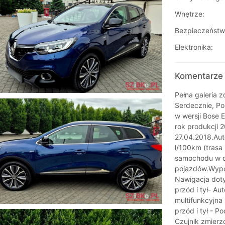
Wnętrze:
Bezpieczeństw
Elektronika:
Komentarze 
Pełna galeria 
Serdecznie, Po
w wersji Bose 
rok produkcji 2
27.04.2018.Aut
l/100km (trasa 
samochodu w do
pojazdów.Wypos
Nawigacja doty
przód i tył- A
multifunkcyjna
przód i tył - 
Czujnik zmierzc