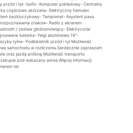
y przód i tył- Isofix- Komputer pokładowy- Centralny
ka częściowo skórzana- Elektryczny hamulec
stem bezkluczykowy- Tempomat- Asystent pasa
 rozpoznawania znaków- Radio z ekranem
etooth / zestaw głośnomówiący- Elektrycznie
grzewane lusterka- Felgi aluminiowe 19"-
zyby tylne- Podłokietnik przód i tył Możliwość
twa samochodu w rozliczeniu.Serdecznie zapraszam
uta oraz jazdę próbną.Możliwość transportu
akupie pod wskazany adres.Więcej informacji
merem tel.