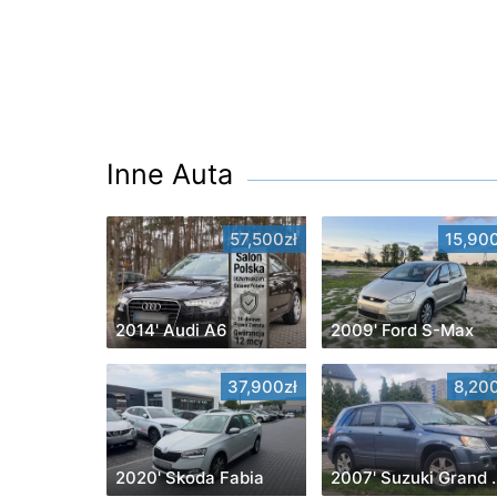
Inne Auta
57,500zł
15,900
2014' Audi A6
2009' Ford S-Max
37,900zł
8,200
2020' Skoda Fabia
2007' Suz