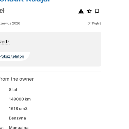
zł
czerwca 2026
ID: 1Vgtr8
zędz
Pokaż telefon
from the owner
8 lat
149000 km
1618 cm3
Benzyna
w:
Manualna