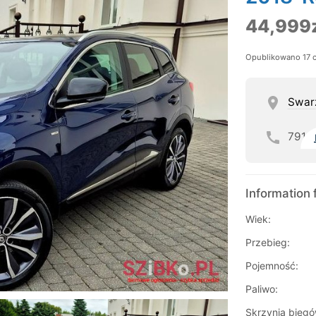
44,999
Opublikowano 17 
Swar
791
Information 
Wiek:
Przebieg:
Pojemność:
Paliwo:
Skrzynia biegó