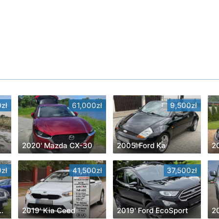
zł
61,000zł
9,500zł
2020' Mazda CX-30
2005' Ford Ka
2
zł
41,500zł
37,500zł
uki Grand Vitara
2019' Kia Ceed
2019' Ford EcoSport
2