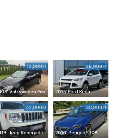
13,999zł
39,999zł
008' Volkswagen Eos
2015' Ford Kuga
42,000zł
38,900zł
016' Jeep Renegade
2016' Peugeot 308