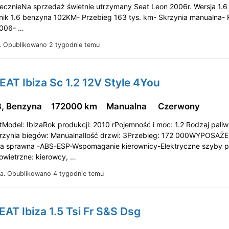
ecznieNa sprzedaż świetnie utrzymany Seat Leon 2006r. Wersja 1.6
ilnik 1.6 benzyna 102KM- Przebieg 163 tys. km- Skrzynia manualna-
2006- …
.
Opublikowano 2 tygodnie temu
EAT Ibiza Sc 1.2 12V Style 4You
3, Benzyna
172000 km
Manualna
Czerwony
Model: IbizaRok produkcji: 2010 rPojemność i moc: 1.2 Rodzaj paliw
zynia biegów: ManualnaIlość drzwi: 3Przebieg: 172 000WYPOSAŻE
ja sprawna -ABS-ESP-Wspomaganie kierownicy-Elektryczne szyby p
owietrzne: kierowcy, …
a.
Opublikowano 4 tygodnie temu
EAT Ibiza 1.5 Tsi Fr S&S Dsg