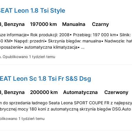
EAT Leon 1.8 Tsi Style
3, Benzyna
197000 km
Manualna
Czarny
ze informacje• Rok produkcji: 2008• Przebieg: 197 000 km• Silnik: 
0 KM• Napęd: przedni• Skrzynia biegów: manualna• Nadwozie: ha
posażenie• automatyczna klimatyzacja• …
a.
Opublikowano 1 tydzień temu
EAT Leon Sc 1.8 Tsi Fr S&S Dsg
3, Benzyna
200000 km
Automatyczna
Czerwony
 do sprzedania ładnego Seata Leona SPORT COUPE FR z najlepszym
fabrycznej mocy 180 koni z automatyczną skrzynia biegów DSG.Aut
likowano 1 tydzień temu