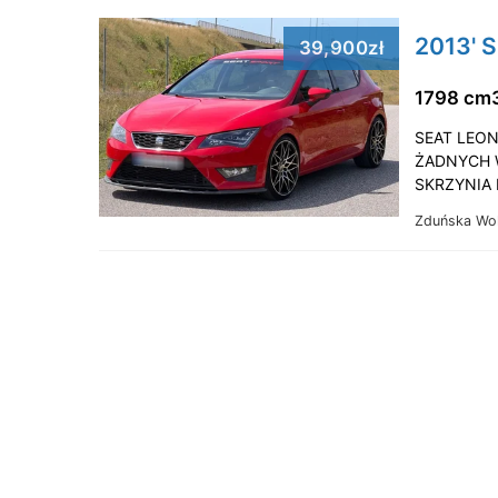
2013' S
39,900zł
1798 cm
SEAT LEON
ŻADNYCH 
SKRZYNIA 
Zduńska Wo