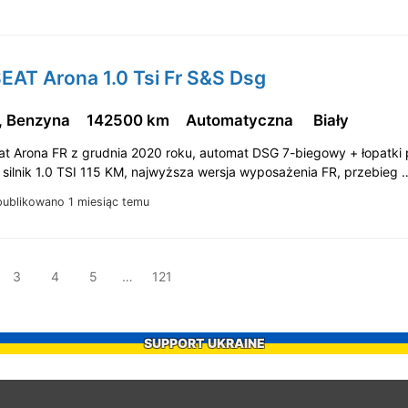
EAT Arona 1.0 Tsi Fr S&S Dsg
, Benzyna
142500 km
Automatyczna
Biały
at Arona FR z grudnia 2020 roku, automat DSG 7-biegowy + łopatki 
, silnik 1.0 TSI 115 KM, najwyższa wersja wyposażenia FR, przebieg
ublikowano 1 miesiąc temu
3
4
5
…
121
SUPPORT UKRAINE