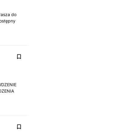
rasza do
ostępny
WDZENIE
DZENIA