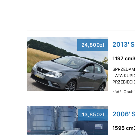
2013' S
24,800zł
1197 cm
SPRZEDAM
LATA KUP
PRZEBIEGI
Łódź.
Opubl
2006' S
13,850zł
1595 cm