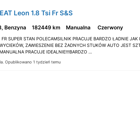
EAT Leon 1.8 Tsi Fr S&S
3, Benzyna
182449 km
Manualna
Czerwony
 FR SUPER STAN POLECAMSILNIK PRACUJE BARDZO ŁADNIE JAK I
WYCIEKÓW, ZAWIESZENIE BEZ ŻADNYCH STUKÓW AUTO JEST SZ
MANUALNA PRACUJE IDEALNIE!!!BARDZO …
la.
Opublikowano 1 tydzień temu