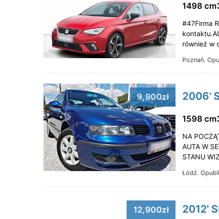
1498 cm
#47Firma R
kontaktu.A
również w 
Poznań.
Opu
2006' S
9,900zł
1598 cm
NA POCZĄT
AUTA W S
STANU WI
Łódź.
Opubl
2012' S
12,900zł