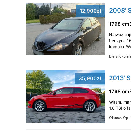
2008' S
12,900zł
1798 cm
Najważniejs
benzyna 16
kompaktWy
Bielsko-Biał
2013' S
35,900zł
1798 cm
Witam, mam
1.8 TSI o 
Olkusz.
Opub