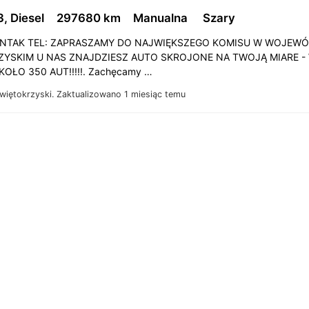
, Diesel
297680 km
Manualna
Szary
NTAK TEL: ZAPRASZAMY DO NAJWIĘKSZEGO KOMISU W WOJEW
YSKIM U NAS ZNAJDZIESZ AUTO SKROJONE NA TWOJĄ MIARE - 
KOŁO 350 AUT!!!!!. Zachęcamy …
więtokrzyski.
Zaktualizowano 1 miesiąc temu