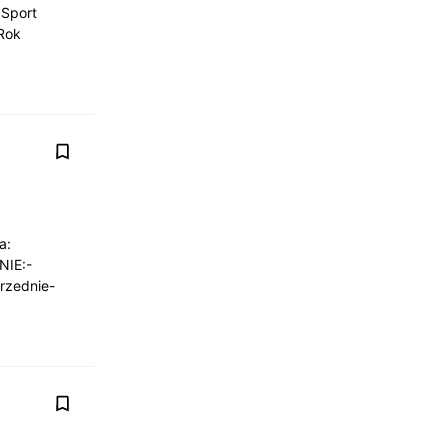
 Sport
 Rok
a:
NIE:-
rzednie-