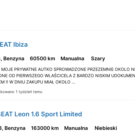
EAT Ibiza
3, Benzyna
60500 km
Manualna
Szary
 MOJE PRYWATNE AUTKO SPROWADZONE PRZEZEMNIE OKOLO NI
IONE OD PIERWSZEGO WŁAŚCICELA Z BARDZO NISKIM UDOKUM
EM !! W DNIU ZAKUPU MIAŁ OKOŁO …
ikowano 1 tydzień temu
EAT Leon 1.6 Sport Limited
3, Benzyna
163000 km
Manualna
Niebieski