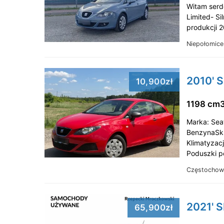
Witam serd
Limited- S
produkcji 
Niepołomice
2010' S
10,900zł
1198 cm
Marka: Seat
BenzynaSkr
Klimatyzac
Poduszki p
Częstochow
2021' S
65,900zł