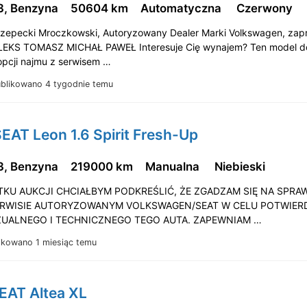
3, Benzyna
50604 km
Automatyczna
Czerwony
zepecki Mroczkowski, Autoryzowany Dealer Marki Volkswagen, zap
LEKS TOMASZ MICHAŁ PAWEŁ Interesuje Cię wynajem? Ten model d
opcji najmu z serwisem …
blikowano 4 tygodnie temu
EAT Leon 1.6 Spirit Fresh-Up
3, Benzyna
219000 km
Manualna
Niebieski
KU AUKCJI CHCIAŁBYM PODKREŚLIĆ, ŻE ZGADZAM SIĘ NA SPRA
ERWISIE AUTORYZOWANYM VOLKSWAGEN/SEAT W CELU POTWIER
ZUALNEGO I TECHNICZNEGO TEGO AUTA. ZAPEWNIAM …
ikowano 1 miesiąc temu
EAT Altea XL