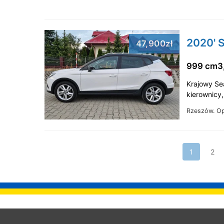
2020' S
47,900zł
999 cm3
Krajowy Se
kierownicy
Rzeszów.
Op
1
2