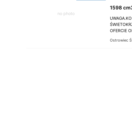
1598 cm3
no photo
UWAGA.KO
ŚWIETOKRZ
OFERCIE O
Ostrowiec Ś