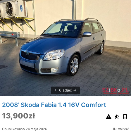
6 zdjęć
2008' Skoda Fabia 1.4 16V Comfort
13,900zł
Opublikowano 24 maja 2026
ID: xn1vsV