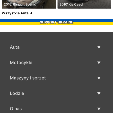
2016' Renault Scenic
2010' Kia Ceed
Wszystkie Auta
SUPPORT UKRAINE
Auta
Auta używane
Motocykle
Szybka sprzedaż aut
Motocykle używane
Maszyny i sprzęt
Sprzedaż motocykli
Maszyny i sprzęt używane
Łodzie
Sprzedaż maszyn i sprzętu
Łodzie używane
O nas