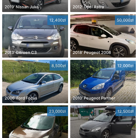
2019' Nissan Juke
2012' Opel Astra
12,400zł
50,000zł
2013' Citroen C3
2018' Peugeot 2008
8,500zł
12,000zł
2006' Ford Focus
2010' Peugeot Partner
23,000zł
12,500zł