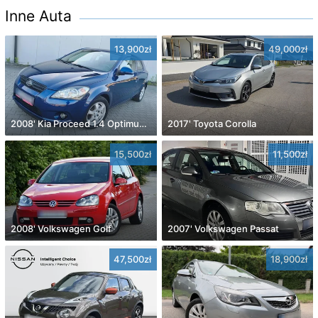
Inne Auta
13,900zł
49,000zł
2008' Kia Proceed 1.4 Optimum +
2017' Toyota Corolla
15,500zł
11,500zł
2008' Volkswagen Golf
2007' Volkswagen Passat
47,500zł
18,900zł