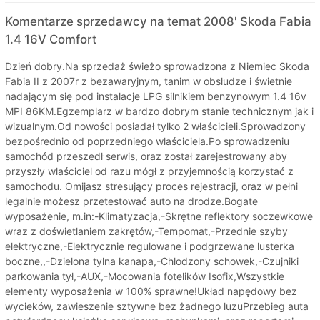
Komentarze sprzedawcy na temat 2008' Skoda Fabia
1.4 16V Comfort
Dzień dobry.Na sprzedaż świeżo sprowadzona z Niemiec Skoda
Fabia II z 2007r z bezawaryjnym, tanim w obsłudze i świetnie
nadającym się pod instalacje LPG silnikiem benzynowym 1.4 16v
MPI 86KM.Egzemplarz w bardzo dobrym stanie technicznym jak i
wizualnym.Od nowości posiadał tylko 2 właścicieli.Sprowadzony
bezpośrednio od poprzedniego właściciela.Po sprowadzeniu
samochód przeszedł serwis, oraz został zarejestrowany aby
przyszły właściciel od razu mógł z przyjemnością korzystać z
samochodu. Omijasz stresujący proces rejestracji, oraz w pełni
legalnie możesz przetestować auto na drodze.Bogate
wyposażenie, m.in:-Klimatyzacja,-Skrętne reflektory soczewkowe
wraz z doświetlaniem zakrętów,-Tempomat,-Przednie szyby
elektryczne,-Elektrycznie regulowane i podgrzewane lusterka
boczne,,-Dzielona tylna kanapa,-Chłodzony schowek,-Czujniki
parkowania tył,-AUX,-Mocowania fotelików Isofix,Wszystkie
elementy wyposażenia w 100% sprawne!Układ napędowy bez
wycieków, zawieszenie sztywne bez żadnego luzuPrzebieg auta