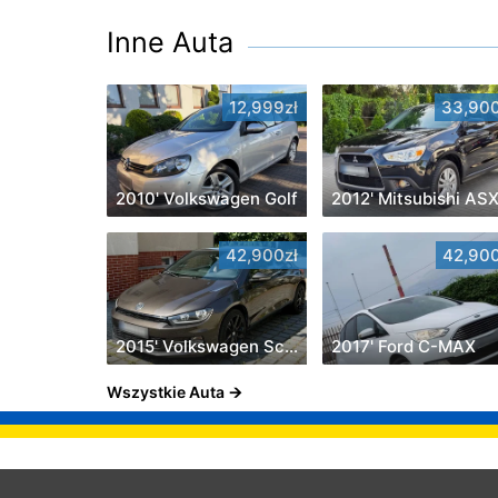
Inne Auta
12,999zł
33,900
2010' Volkswagen Golf
2012' Mitsubishi AS
42,900zł
42,900
2015' Volkswagen Scirocco
2017' Ford C-MAX
Wszystkie Auta