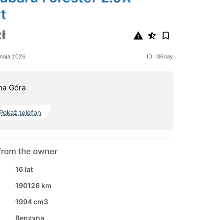
t
ł
maja 2026
ID: l36oay
na Góra
Pokaż telefon
from the owner
16 lat
190126 km
1994 cm3
Benzyna