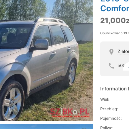
Comfor
21,000z
Opublikowano 19 
Zielo
508
Information 
Wiek:
Przebieg:
Pojemność:
Paliwo: