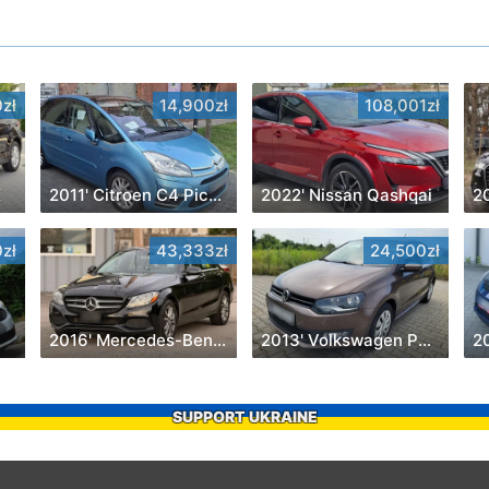
zł
14,900zł
108,001zł
X
2011' Citroen C4 Picasso
2022' Nissan Qashqai
2
zł
43,333zł
24,500zł
2016' Mercedes-Benz C-Class
2013' Volkswagen Polo
SUPPORT UKRAINE