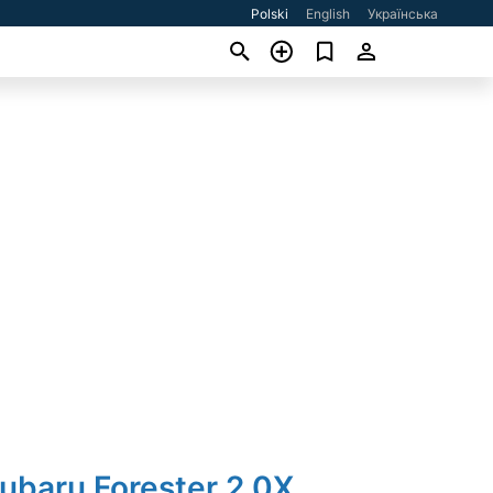
Polski
English
Українська
ubaru Forester 2.0X