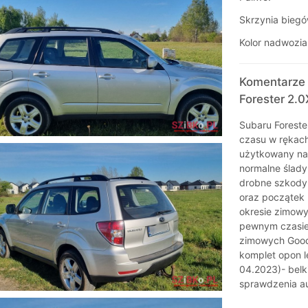
Skrzynia biegó
Kolor nadwozia
Komentarze 
Forester 2.
Subaru Foreste
czasu w rękach
użytkowany na
normalne ślad
drobne szkody
oraz początek 
okresie zimowy
pewnym czasie
zimowych Good
komplet opon l
04.2023)- bel
sprawdzenia a