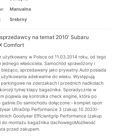
w:
Manualna
:
Srebrny
sprzedawcy na temat 2010' Subaru
0X Comfort
r użytkowany w Polsce od 11.03.2014 roku, od tego
 jednego właściciela. Samochód sprawdzony i
 bieżąco, sprzedawany jako prywatny.Auto posiada
y użytkowania adekwatne do wieku. Występują
 parkingowe na zderzakach i przednich nadkolach
korozji tylnej klapy bagażnika. Sporadycznie w
m pojawia się kontrolka check engine, która po
 gaśnie.Do samochodu dołączone:- komplet opon
year UltraGrip Performance 3 (zakup 10.2023)-
etnich Goodyear Efficientgrip Performance (zakup
ki do montażu bagażnika dachowegoMożliwość
uta przed zakupem.