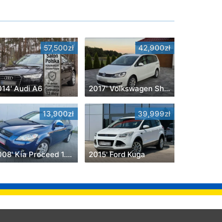
57,500zł
42,900zł
014' Audi A6
2017' Volkswagen Sharan
13,900zł
39,999zł
2008' Kia Proceed 1.4 Optimum +
2015' Ford Kuga