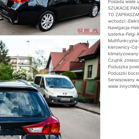
Posiada wiele 
SZUKACIE PA
TO ZAPRASZAM
wchodzi:-Elekt
Nawigacja-Hak
lusterka-Felgi
Multifunkcyjn
kierownicy-Cd
klimatyzowany
Czujnik zmiesz
Poduszka powi
Poduszki bocz
Serwisowany w
wiele innychWię