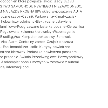
udogodnien ktore polepsza jakosc jazdy.JEZELI
NSTWO SAMOCHODU PEWNEGO I NIEZAWODNEGO,
 NA JAZDE PROBNA !!!W sklad wyposazenie AUTA
ryczne szyby-Czyjnik Parkowania-Klimatyzacja-
 holowniczy odpinany-Elektryczne ustawiene
 Aluminiowe-Podgrzewane lusterka boczne-Kierownica
a-Regulowana kolumna kierownicy-Wspomaganie
-Bluetiitg,Aux-Komputer pokladowy-Schowek
-Abs-Alarm-Centralny zamek-Czujnik deszczu-
u-Esp-Immobilizer-Isofix-Kurtyny powietrzne-
etrzna kierowcy-Poduszka powietrzna pasazera-
ne przednie-Swiatla Przeciwmglowe-Bezwypadkowy-
 AsoKomplet opon zimowych w zestawie z autemI
cej informacji pod