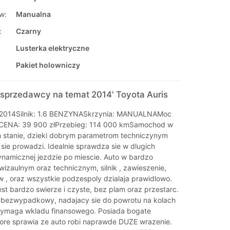
w:
Manualna
:
Czarny
Lusterka elektryczne
Pakiet holowniczy
sprzedawcy na temat 2014' Toyota Auris
: 2014Silnik: 1.6 BENZYNASkrzynia: MANUALNAMoc
KMCENA: 39 900 złPrzebieg: 114 000 kmSamochod w
 stanie, dzieki dobrym parametrom techniczynym
sie prowadzi. Idealnie sprawdza sie w dlugich
ynamicznej jezdzie po miescie. Auto w bardzo
wizaulnym oraz technicznym, silnik , zawieszenie,
w , oraz wszystkie podzespoly dzialaja prawidlowo.
st bardzo swierze i czyste, bez plam oraz przestarc.
 bezwypadkowy, nadajacy sie do powrotu na kolach
wymaga wkladu finansowego. Posiada bogate
re sprawia ze auto robi naprawde DUZE wrazenie.