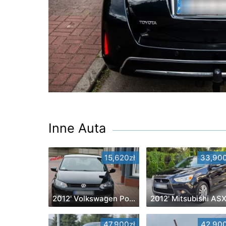
Inne Auta
15,620zł
33,900
2012' Volkswagen Polo
2012' Mitsubishi AS
47,900zł
42,900