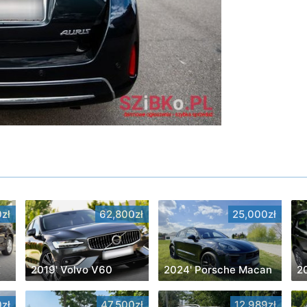
zł
62,800zł
25,000zł
X
2019' Volvo V60
2024' Porsche Macan
2
zł
47,500zł
12,989zł