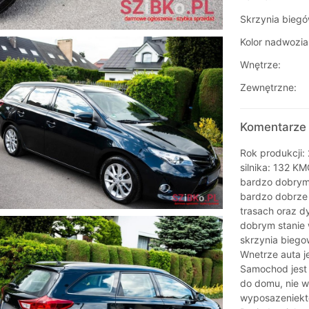
Skrzynia biegó
Kolor nadwozia
Wnętrze:
Zewnętrzne:
Komentarze 
Rok produkcji
silnika: 132 
bardzo dobrym
bardzo dobrze 
trasach oraz d
dobrym stanie 
skrzynia biego
Wnetrze auta je
Samochod jest
do domu, nie 
wyposazeniekto