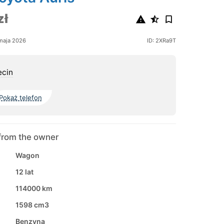
zł
maja 2026
ID: 2XRa9T
ecin
Pokaż telefon
from the owner
Wagon
12 lat
114000 km
1598 cm3
Benzyna