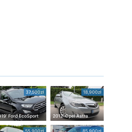
37,500zł
18,900zł
019' Ford EcoSport
2012' Opel Astra
55,900zł
85,900zł