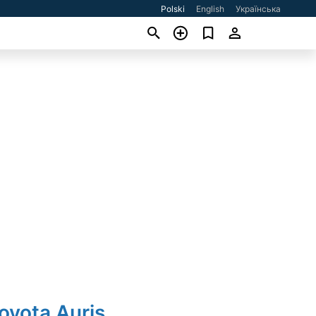
Polski
English
Українська
oyota Auris