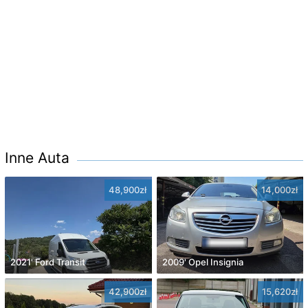
Inne Auta
48,900zł
14,000zł
2021' Ford Transit
2009' Opel Insignia
42,900zł
15,620zł