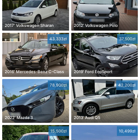
2017' Volkswagen Sharan
2012' Volkswagen Polo
43,333zł
37,500zł
2016' Mercedes-Benz C-Class
2019' Ford EcoSport
78,900zł
42,200zł
2022' Mazda 3
2013' Audi Q5
15,500zł
10,499zł