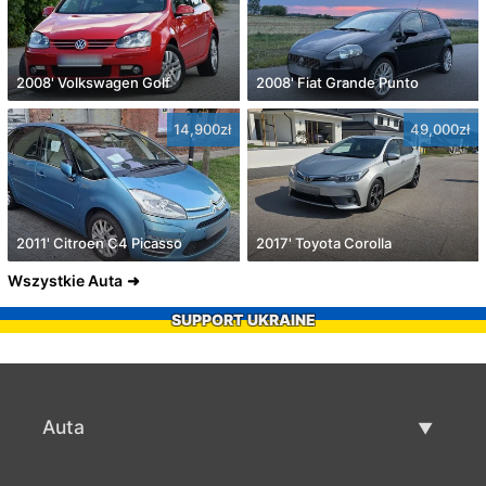
2008' Volkswagen Golf
2008' Fiat Grande Punto
14,900zł
49,000zł
2011' Citroen C4 Picasso
2017' Toyota Corolla
Wszystkie Auta
SUPPORT UKRAINE
Auta
Auta używane