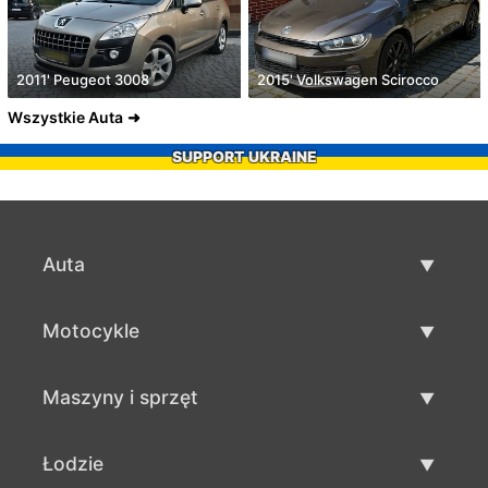
2011' Peugeot 3008
2015' Volkswagen Scirocco
Wszystkie Auta
SUPPORT UKRAINE
Auta
Auta używane
Motocykle
Szybka sprzedaż aut
Motocykle używane
Maszyny i sprzęt
Sprzedaż motocykli
Maszyny i sprzęt używane
Łodzie