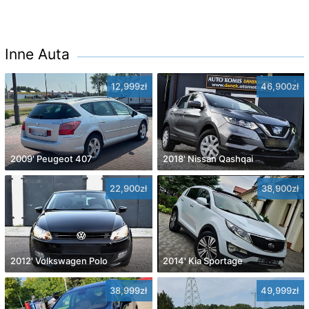
Inne Auta
12,999zł
46,900zł
2009' Peugeot 407
2018' Nissan Qashqai
22,900zł
38,900zł
2012' Volkswagen Polo
2014' Kia Sportage
38,999zł
49,999zł