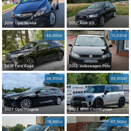
2016' Opel Mokka
2012' Audi Q3
49,900zł
15,620zł
2018' Ford Kuga
2012' Volkswagen Polo
68,900zł
89,900zł
2021' Opel Insignia
2023' MINI Countryman
18,900zł
42,900zł