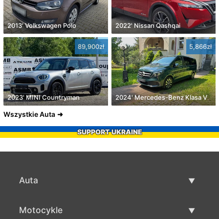
2013' Volkswagen Polo
2022' Nissan Qashqai
89,900zł
5,866zł
2023' MINI Countryman
2024' Mercedes-Benz Klasa V
Wszystkie Auta
SUPPORT UKRAINE
Auta
Auta używane
Motocykle