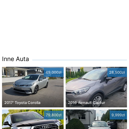
Inne Auta
49,000zł
28,500zł
2017' Toyota Corolla
2016' Renault Captur
79,800zł
9,999zł