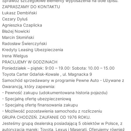
Sprawdź szczegółowe elementy wyposażenia na dole opisu.
ZAPRASZAMY DO KONTAKTU
Łukasz Dembiński
Cezary Dyluś
Agnieszka Czaplicka
Błażej Nowicki
Marcin Słomiński
Radosław Świerczyński
Kredyty Leasing Ubezpieczenia
Irena Wielgus
PRACUJEMY W GODZINACH
Poniedziałek – piątek: 9:00 – 19.00: Sobota: 10.00 – 15.00
Toyota Carter Gdańsk-Kowale , ul. Magnacka 9
Samochód sprzedawany w programie Pewne Auto - Używane z
Gwarancją, który zapewnia:
- Pewność zakupu (udokumentowana historia pojazdu)
- Specjalną ofertę ubezpieczeniową
- Specjalną ofertę finansowania zakupu
- Możliwość pozostawienia samochodu z rozliczeniu
GRUPA CHODZEŃ. ZAUFANIE OD 1976 ROKU.
Jesteśmy grupą dealerską posiadającą 5 obiektów w Polsce, z
autoryzacją marek: Toyota, Lexus i Maserati. Oferujemy również