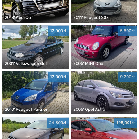
2018' Audi Q5
2011' Peugeot 207
12,900zł
5,500zł
2001' Volkswagen Golf
2005' MINI One
12,000zł
9,200zł
2010' Peugeot Partner
2005' Opel Astra
24,500zł
108,001zł